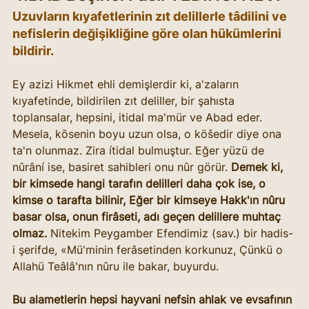
Uzuvların kıyafetlerinin zıt delillerle tâdilini ve 
nefislerin değişikliğine göre olan hükümlerini 
bildirir.
Ey azizi Hikmet ehli demişlerdir ki, a'zaların 
kıyafetinde, bildirilen zıt deliller, bir şahısta 
toplansalar, hepsini, itidal ma'mür ve Abad eder. 
Mesela, kōsenin boyu uzun olsa, o köšedir diye ona 
ta'n olunmaz. Zira ítidal bulmuştur. Eğer yüzü de 
nûrâní ise, basiret sahibleri onu nûr görür. 
Demek ki, 
bir kimsede hangi tarafın delilleri daha çok ise, o 
kimse o tarafta bilinir, Eğer bir kimseye Hakk'ın nûru 
basar olsa, onun firâseti, adı geçen delillere muhtaç 
olmaz. 
Nitekim Peygamber Efendimiz (sav.) bir hadis-
i şerifde, «Mü'minin ferâsetinden korkunuz, Çünkü o 
Allahü Teâlâ'nın nûru ile bakar, buyurdu.
Bu alametlerin hepsi hayvani nefsin ahlak ve evsafının 