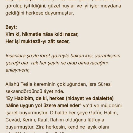
görülüp işitildiğini, güzel huylar ve iyi işler meydana 
geldiğini herkese duyurmuştur.
Beyt:
Kim ki, hikmetle näsa kıldı nazar,
Her işi muktezā-yı zāt sezer,
İnsanlara şöyle ibret gözüyle bakan kişi, yaratılışının 
gereği ola- rak her şeyin ne olup olmayacağını 
anlayıverir,
Allahü Teâla kereminin çokluğundan, İsra Süresi 
seksendördüncü áyetinde. 
"Ey Habibim, de ki, herkes (hidayet ve dalalette) 
häline uygun yol üzere amel eder" 
va'd ve müjdesini 
işaret buyurmuştur. O halde her şeye Gafûr, Halim, 
Cevâd, Kerim, Rauf, Rahim olduğunu lütfuyla 
buyurmuştur. Zira herkesin, kendine layık olanı 