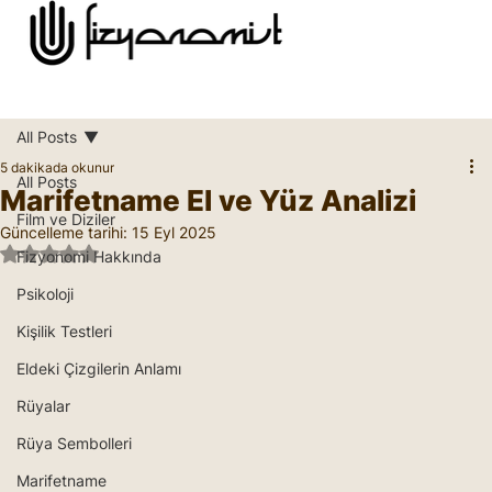
All Posts
5 dakikada okunur
All Posts
Marifetname El ve Yüz Analizi
Film ve Diziler
Güncelleme tarihi:
15 Eyl 2025
5 üzerinden NaN yıldız
Fizyonomi Hakkında
Psikoloji
Kişilik Testleri
Eldeki Çizgilerin Anlamı
Rüyalar
Rüya Sembolleri
Marifetname