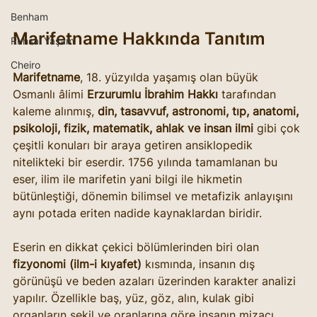
Benham
Marifetname Hakkında Tanıtım
Ruhsal Yaşam
Cheiro
Marifetname
, 18. yüzyılda yaşamış olan büyük 
Osmanlı âlimi 
Erzurumlu İbrahim Hakkı
 tarafından 
kaleme alınmış, 
din, tasavvuf, astronomi, tıp, anatomi, 
psikoloji, fizik, matematik, ahlak ve insan ilmi
 gibi çok 
çeşitli konuları bir araya getiren ansiklopedik 
nitelikteki bir eserdir. 1756 yılında tamamlanan bu 
eser, ilim ile marifetin yani bilgi ile hikmetin 
bütünleştiği, dönemin bilimsel ve metafizik anlayışını 
aynı potada eriten nadide kaynaklardan biridir.
Eserin en dikkat çekici bölümlerinden biri olan 
fizyonomi (ilm-i kıyafet)
 kısmında, insanın dış 
görünüşü ve beden azaları üzerinden karakter analizi 
yapılır. Özellikle baş, yüz, göz, alın, kulak gibi 
organların şekil ve oranlarına göre insanın mizacı, 