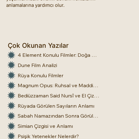
anlamalarına yardımcı olur.
Çok Okunan Yazılar
4 Element Konulu Filmler: Doğa Üstü Güçler
Dune Film Analizi
Rüya Konulu Filmler
Magnum Opus: Ruhsal ve Maddi Dönüşümün Büyük Eseri
Bediüzzaman Said Nursî ve El Çizgileri: İnsan Doğasına Dair Bir Bakış
Rüyada Görülen Sayıların Anlamı
Sabah Namazından Sonra Görülen Rüya Gerçek Olur mu?
Simian Çizgisi ve Anlamı
Psişik Yetenekler Nelerdir?