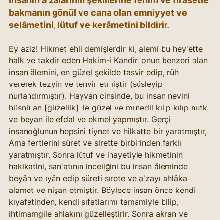
İnsanın a'zâlarının şekillerine fehim ve firasetle 
bakmanın gönül ve cana olan emniyyet ve 
selâmetini, lütuf ve kerâmetini bildirir.
Ey aziz! Hikmet ehli demişlerdir ki, alemi bu hey'ette 
halk ve takdir eden Hakim-i Kandir, onun benzeri olan 
insan älemini, en güzel şekilde tasvir edip, rüh 
vererek tezyin ve tenvir etmiştir (süsleyip 
nurlandırmıştır). Hayvan cinsinde, bu insan nevini 
hüsnü an [güzellik] ile güzel ve mutedil kılıp kılıp nutk 
ve beyan ile efdal ve ekmel yapmıştır. Gerçi 
insanoğlunun hepsini tiynet ve hilkatte bir yaratmıştır, 
Ama fertlerini süret ve sirette birbirinden farklı 
yaratmıştır. Sonra lütuf ve inayetiyle hikmetinin 
hakikatini, san'atının inceliğini bu insan åleminde 
beyân ve ıyân edip süreti sírete ve a'zayı ahlâka 
alamet ve nişan etmiştir. Böylece insan önce kendi 
kıyafetinden, kendi sıfatlarımı tamamiyle bilip, 
ihtimamgile ahlakını güzelleştirir. Sonra akran ve 