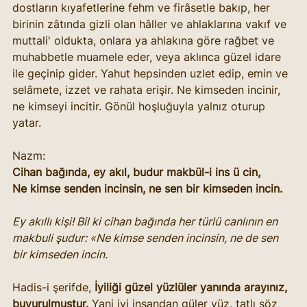
dostların kıyafetlerine fehm ve firâsetle bakıp, her 
birinin zâtında gizli olan hâller ve ahlaklarına vakıf ve 
muttali' oldukta, onlara ya ahlakına göre rağbet ve 
muhabbetle muamele eder, veya aklınca güzel idare 
ile geçinip gider. Yahut hepsinden uzlet edip, emin ve 
selâmete, izzet ve rahata erişir. Ne kimseden incinir, 
ne kimseyi incitir. Gönül hoşluğuyla yalnız oturup 
yatar. 
Nazm:
Cihan bağında, ey akıl, budur makbül-i ins ü cin,
Ne kimse senden incinsin, ne sen bir kimseden incin.
Ey akıllı kişi! Bil ki cihan bağında her türlü canlının en 
makbuli şudur: «Ne kimse senden incinsin, ne de sen 
bir kimseden incin.
Hadis-i şerifde, 
İyiliği güzel yüzlüler yanında arayınız, 
buyurulmuştur.
 Yani iyi insandan güler yüz, tatlı söz 