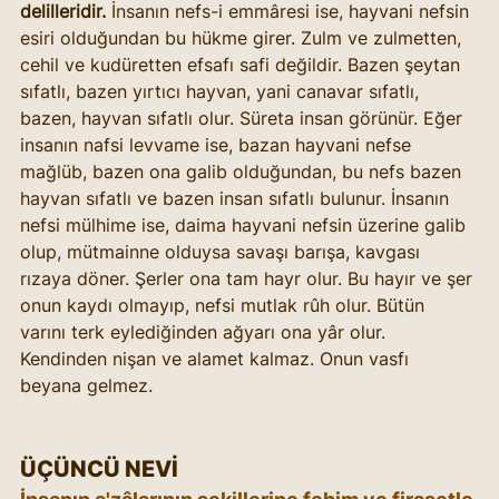
delilleridir.
 İnsanın nefs-i emmâresi ise, hayvani nefsin 
esiri olduğundan bu hükme girer. Zulm ve zulmetten, 
cehil ve kudüretten efsafı safi değildir. Bazen şeytan 
sıfatlı, bazen yırtıcı hayvan, yani canavar sıfatlı, 
bazen, hayvan sıfatlı olur. Süreta insan görünür. Eğer 
insanın nafsi levvame ise, bazan hayvani nefse 
mağlüb, bazen ona galib olduğundan, bu nefs bazen 
hayvan sıfatlı ve bazen insan sıfatlı bulunur. İnsanın 
nefsi mülhime ise, daima hayvani nefsin üzerine galib 
olup, mütmainne olduysa savaşı barışa, kavgası 
rızaya döner. Şerler ona tam hayr olur. Bu hayır ve şer 
onun kaydı olmayıp, nefsi mutlak rûh olur. Bütün 
varını terk eylediğinden ağyarı ona yâr olur. 
Kendinden nişan ve alamet kalmaz. Onun vasfı 
beyana gelmez.
ÜÇÜNCÜ NEVİ 