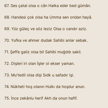
67. Ses çatal olsa o cân Halka eder bed gümân.
68. Handesi çok olsa ha Umma sen ondan hayā.
69. Yüz güleç ve söz leziz Olsa o candır aziz.
70. Yufka ve ahmer dudak Sahibi anlar sebak.
71. Şeffe galiz olsa bil Sahibi muğdıb sakil.
72. Dişleri iri olan İşler ol ekser yaman.
73. Mu'tedil olsa dişi Sıdk u safadır işi.
74. Nükheti hoş olanın Hulkı da hoşdur anun.
75. İnce zekânlu herif Akh da onun hafif.