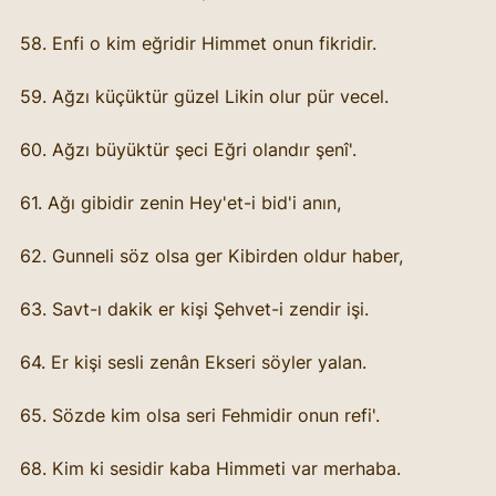
58. Enfi o kim eğridir Himmet onun fikridir.
59. Ağzı küçüktür güzel Likin olur pür vecel.
60. Ağzı büyüktür şeci Eğri olandır şenî'.
61. Ağı gibidir zenin Hey'et-i bid'i anın,
62. Gunneli söz olsa ger Kibirden oldur haber,
63. Savt-ı dakik er kişi Şehvet-i zendir işi.
64. Er kişi sesli zenân Ekseri söyler yalan.
65. Sözde kim olsa seri Fehmidir onun refi'.
68. Kim ki sesidir kaba Himmeti var merhaba.