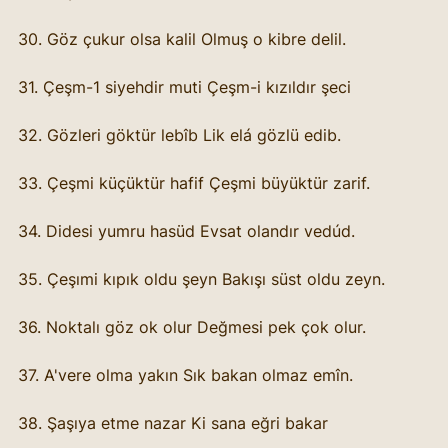
30. Göz çukur olsa kalil Olmuş o kibre delil.
31. Çeşm-1 siyehdir muti Çeşm-i kızıldır şeci
32. Gözleri göktür lebîb Lik elá gözlü edib.
33. Çeşmi küçüktür hafif Çeşmi büyüktür zarif.
34. Didesi yumru hasüd Evsat olandır vedúd.
35. Çeşımi kıpık oldu şeyn Bakışı süst oldu zeyn.
36. Noktalı göz ok olur Değmesi pek çok olur.
37. A'vere olma yakın Sık bakan olmaz emîn.
38. Şaşıya etme nazar Ki sana eğri bakar