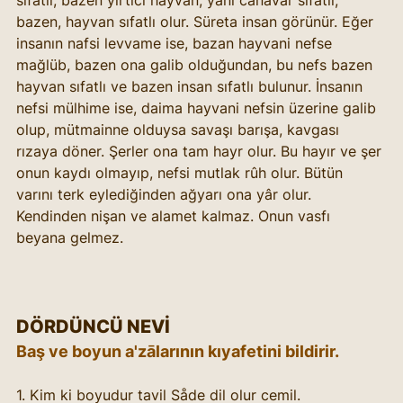
sıfatlı, bazen yırtıcı hayvan, yani canavar sıfatlı, 
bazen, hayvan sıfatlı olur. Süreta insan görünür. Eğer 
insanın nafsi levvame ise, bazan hayvani nefse 
mağlüb, bazen ona galib olduğundan, bu nefs bazen 
hayvan sıfatlı ve bazen insan sıfatlı bulunur. İnsanın 
nefsi mülhime ise, daima hayvani nefsin üzerine galib 
olup, mütmainne olduysa savaşı barışa, kavgası 
rızaya döner. Şerler ona tam hayr olur. Bu hayır ve şer 
onun kaydı olmayıp, nefsi mutlak rûh olur. Bütün 
varını terk eylediğinden ağyarı ona yâr olur. 
Kendinden nişan ve alamet kalmaz. Onun vasfı 
beyana gelmez.
DÖRDÜNCÜ NEVİ
Baş ve boyun a'zālarının kıyafetini bildirir.
1. Kim ki boyudur tavil Såde dil olur cemil.