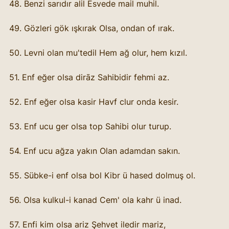
48. Benzi sarıdır alil Esvede mail muhil.
49. Gözleri gök ışkırak Olsa, ondan of ırak.
50. Levni olan mu'tedil Hem ağ olur, hem kızıl.
51. Enf eğer olsa dirāz Sahibidir fehmi az.
52. Enf eğer olsa kasir Havf clur onda kesir.
53. Enf ucu ger olsa top Sahibi olur turup.
54. Enf ucu ağza yakın Olan adamdan sakın.
55. Sübke-i enf olsa bol Kibr ü hased dolmuş ol.
56. Olsa kulkul-i kanad Cem' ola kahr ü inad.
57. Enfi kim olsa ariz Şehvet iledir mariz,