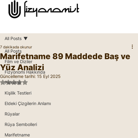
All Posts
7 dakikada okunur
All Posts
Marifetname 89 Maddede Baş ve
Film ve Diziler
Yüz Analizi
Fizyonomi Hakkında
Güncelleme tarihi:
15 Eyl 2025
5 üzerinden NaN yıldız
Psikoloji
Kişilik Testleri
Eldeki Çizgilerin Anlamı
Rüyalar
Rüya Sembolleri
Marifetname