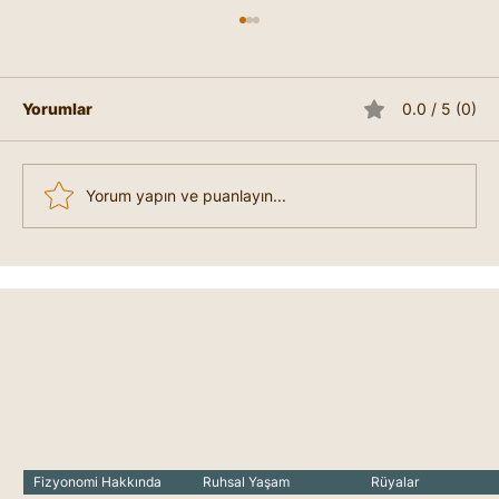
Yorumlar
0.0 / 5 (0)
Yorum yapın ve puanlayın...
Seğirmeler Neye İşaret Eder?
Marifetname'de Seğirmeler Ne
Anlama Gelir?
Fizyonomi Hakkında
Ruhsal Yaşam
Rüyalar