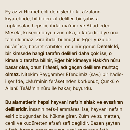
Ey azizi Hikmet ehli demişlerdir ki, a'zaların 
kıyafetinde, bildirilen zıt deliller, bir şahısta 
toplansalar, hepsini, itidal ma'mür ve Abad eder. 
Mesela, kōsenin boyu uzun olsa, o köšedir diye ona 
ta'n olunmaz. Zira ítidal bulmuştur. Eğer yüzü de 
nûrâní ise, basiret sahibleri onu nûr görür. 
Demek ki, 
bir kimsede hangi tarafın delilleri daha çok ise, o 
kimse o tarafta bilinir, Eğer bir kimseye Hakk'ın nûru 
basar olsa, onun firâseti, adı geçen delillere muhtaç 
olmaz. 
Nitekim Peygamber Efendimiz (sav.) bir hadis-
i şerifde, «Mü'minin ferâsetinden korkunuz, Çünkü o 
Allahü Teâlâ'nın nûru ile bakar, buyurdu.
Bu alametlerin hepsi hayvani nefsin ahlak ve evsafının 
delilleridir.
 İnsanın nefs-i emmâresi ise, hayvani nefsin 
esiri olduğundan bu hükme girer. Zulm ve zulmetten, 
cehil ve kudüretten efsafı safi değildir. Bazen şeytan 