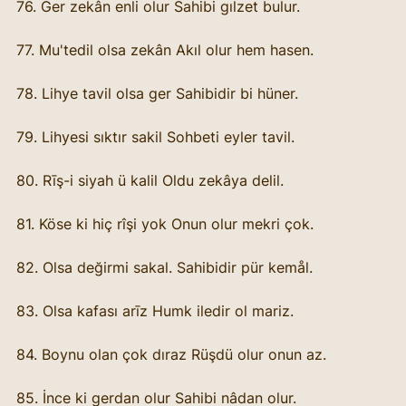
76. Ger zekân enli olur Sahibi gılzet bulur.
77. Mu'tedil olsa zekân Akıl olur hem hasen.
78. Lihye tavil olsa ger Sahibidir bi hüner.
79. Lihyesi sıktır sakil Sohbeti eyler tavil.
80. Rīş-i siyah ü kalil Oldu zekâya delil.
81. Köse ki hiç rîşi yok Onun olur mekri çok.
82. Olsa değirmi sakal. Sahibidir pür kemål.
83. Olsa kafası arīz Humk iledir ol mariz.
84. Boynu olan çok dıraz Rüşdü olur onun az.
85. İnce ki gerdan olur Sahibi nâdan olur.