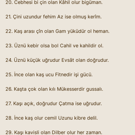
20. Cebhesi bi çin olan Kâhil olur bigüman.
21. Çini uzundur fehim Az ise olmuş kerîm.
22. Kaş arası çîn olan Gam yüküdür ol heman.
23. Üznü kebir olsa bol Cahil ve kahildir ol.
24. Üznü küçük uğrudur Evsāt olan doğrudur.
25. İnce olan kaş ucu Fitnedir işi gücü.
26. Kaşta çok olan kılı Mükesserdir gussalı.
27. Kaşı açık, doğrudur Çatma ise uğrudur.
28. İnce kaş olur cemil Uzunu kibre delil.
29. Kaşı kavisli olan Dilber olur her zaman.