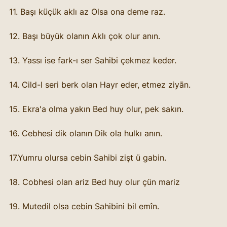
11. Başı küçük aklı az Olsa ona deme raz.
12. Başı büyük olanın Aklı çok olur anın.
13. Yassı ise fark-ı ser Sahibi çekmez keder.
14. Cild-I seri berk olan Hayr eder, etmez ziyān.
15. Ekra'a olma yakın Bed huy olur, pek sakın.
16. Cebhesi dik olanın Dik ola hulkı anın.
17.Yumru olursa cebin Sahibi zişt ü gabin.
18. Cobhesi olan ariz Bed huy olur çün mariz
19. Mutedil olsa cebin Sahibini bil emîn.