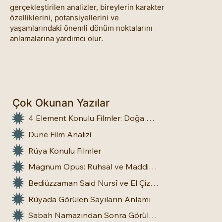
gerçekleştirilen analizler, bireylerin karakter
özelliklerini, potansiyellerini ve
yaşamlarındaki önemli dönüm noktalarını
anlamalarına yardımcı olur.
Çok Okunan Yazılar
4 Element Konulu Filmler: Doğa Üstü Güçler
Dune Film Analizi
Rüya Konulu Filmler
Magnum Opus: Ruhsal ve Maddi Dönüşümün Büyük Eseri
Bediüzzaman Said Nursî ve El Çizgileri: İnsan Doğasına Dair Bir Bakış
Rüyada Görülen Sayıların Anlamı
Sabah Namazından Sonra Görülen Rüya Gerçek Olur mu?