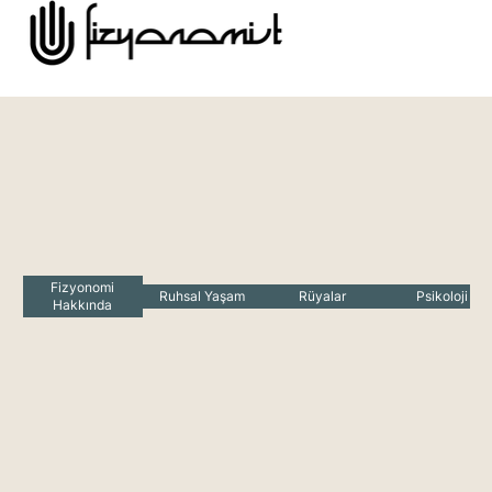
Fizyonomi
Ruhsal Yaşam
Rüyalar
Psikoloji
Hakkında