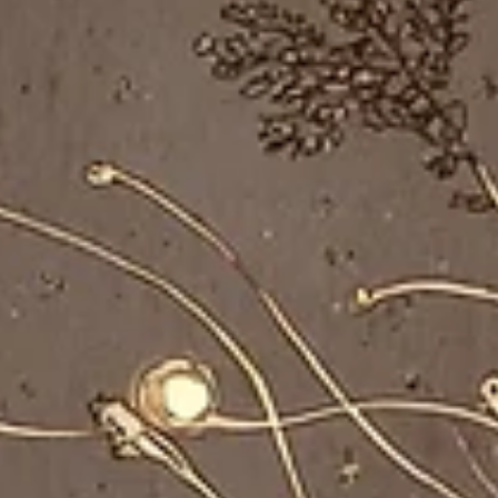
Rüyada Size Yakın ve Uzak Farklı Kişiler
Görmek
Rüyada Size Yakın ve Uzak Farklı Kişiler Görmek Rüyada
görülen kişiler, rüyayı gören kişinin bilinçaltındaki duygus
ruhsal ve sosyal...