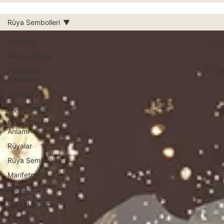
Rüya Sembolleri
All Posts
Film ve Diziler
Fizyonomi
Hakkında
Psikoloji
Kişilik Testleri
Eldeki Çizgilerin
Anlamı
Rüyalar
Rüya Sembolleri
Marifetname
Benham
Ruhsal Yaşam
Cheiro