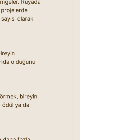
simgeler. Rüyada 
 projelerde 
sayısı olarak 
ireyin 
ında olduğunu 
örmek, bireyin 
 ödül ya da 
a daha fazla 