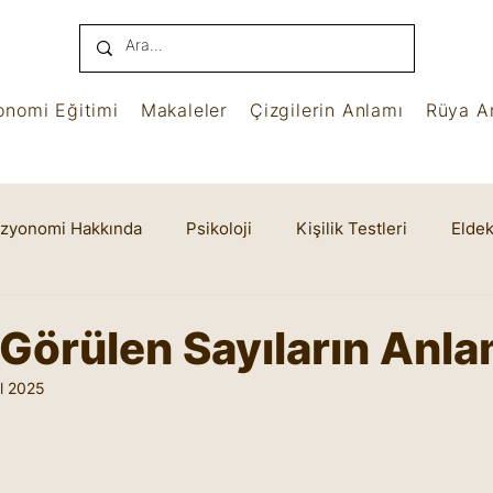
onomi Eğitimi
Makaleler
Çizgilerin Anlamı
Rüya An
izyonomi Hakkında
Psikoloji
Kişilik Testleri
Eldek
name
Benham
Ruhsal Yaşam
Cheiro
Görülen Sayıların Anla
l 2025
yıldız