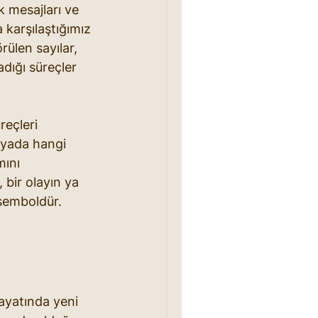
k mesajları ve 
a karşılaştığımız 
rülen sayılar, 
adığı süreçler 
reçleri 
rüyada hangi 
ını 
 bir olayın ya 
 semboldür.
 hayatında yeni 