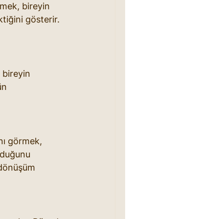
rmek, bireyin 
iğini gösterir. 
bireyin 
ün 
nı görmek, 
lduğunu 
r dönüşüm 