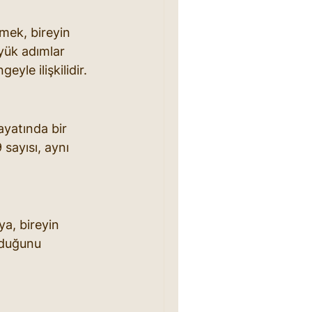
mek, bireyin 
yük adımlar 
le ilişkilidir.
ayatında bir 
 sayısı, aynı 
a, bireyin 
lduğunu 