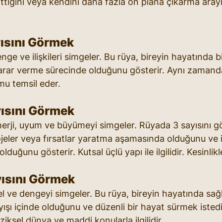
tığını veya kendini daha fazla ön plana çıkarma aray
ısını Görmek
denge ve ilişkileri simgeler. Bu rüya, bireyin hayatında 
karar verme sürecinde olduğunu gösterir. Aynı zamanda,
umu temsil eder.
ısını Görmek
 enerji, uyum ve büyümeyi simgeler. Rüyada 3 sayısını g
jeler veya fırsatlar yaratma aşamasında olduğunu ve 
duğunu gösterir. Kutsal üçlü yapı ile ilgilidir. Kesinlikle 
ısını Görmek
mel ve dengeyi simgeler. Bu rüya, bireyin hayatında sağ
yışı içinde olduğunu ve düzenli bir hayat sürmek istediğ
iksel dünya ve maddi konularla ilgilidir.