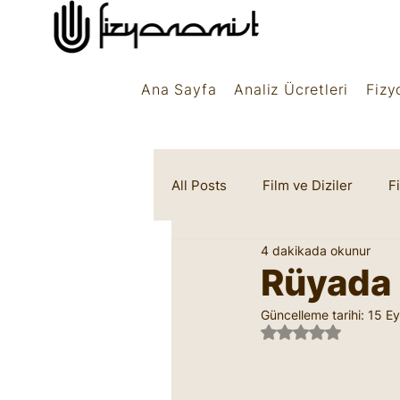
Ana Sayfa
Analiz Ücretleri
Fizy
All Posts
Film ve Diziler
F
4 dakikada okunur
Rüya Sembolleri
Marifet
Rüyada 
Güncelleme tarihi:
15 Ey
5 üzerinden NaN 