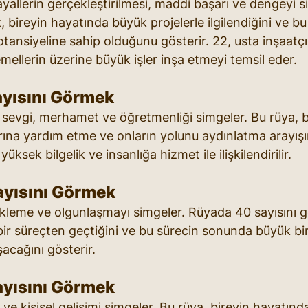
ayallerin gerçekleştirilmesi, maddi başarı ve dengeyi 
 bireyin hayatında büyük projelerle ilgilendiğini ve bu
tansiyeline sahip olduğunu gösterir. 22, usta inşaatçı 
emellerin üzerine büyük işler inşa etmeyi temsil eder.
yısını Görmek
l sevgi, merhamet ve öğretmenliği simgeler. Bu rüya, b
rına yardım etme ve onların yolunu aydınlatma arayış
 yüksek bilgelik ve insanlığa hizmet ile ilişkilendirilir.
yısını Görmek
bekleme ve olgunlaşmayı simgeler. Rüyada 40 sayısını g
ir süreçten geçtiğini ve bu sürecin sonunda büyük bir
acağını gösterir.
yısını Görmek
 ve kişisel gelişimi simgeler. Bu rüya, bireyin hayatınd