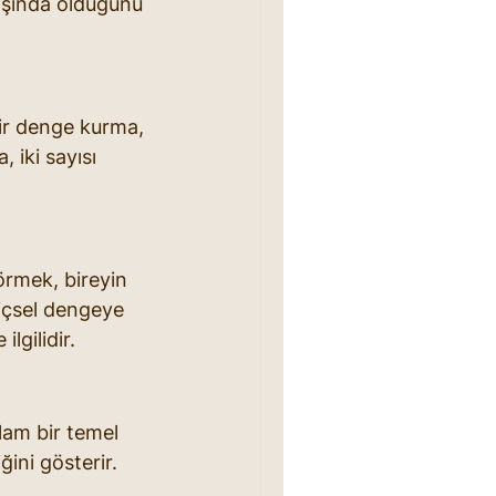
ışında olduğunu 
bir denge kurma, 
 iki sayısı 
örmek, bireyin 
içsel dengeye 
ilgilidir.
lam bir temel 
ini gösterir. 