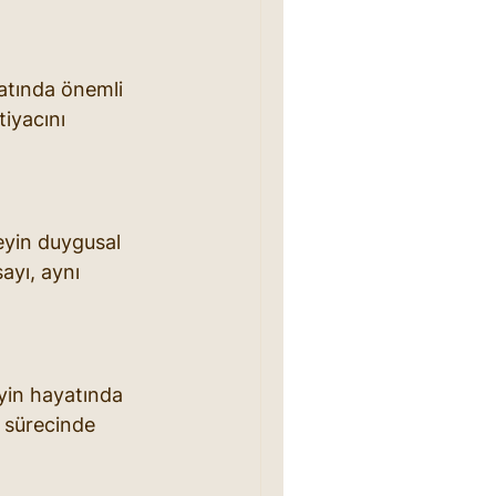
yatında önemli 
iyacını 
eyin duygusal 
ayı, aynı 
eyin hayatında 
 sürecinde 