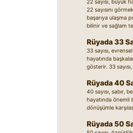
22 sayısı, büyük h
22 sayısını görmek,
başarıya ulaşma po
bilinir ve sağlam t
Rüyada 33 Sa
33 sayısı, evrense
hayatında başkala
gösterir. 33 sayısı,
Rüyada 40 Sa
40 sayısı, sabır, 
hayatında önemli b
dönüşümle karşılaş
Rüyada 50 Sa
50 sayısı, özgürlük