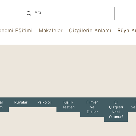
onomi Eğitimi
Makaleler
Çizgilerin Anlamı
Rüya An
al
Rüyalar
Psikoloji
Kişilik
Filmler
El
am
Testleri
ve
Çizgileri
Se
Diziler
Nasıl
Okunur?