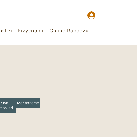
alizi
Fizyonomi
Online Randevu
Rüya
Marifetname
mbolleri