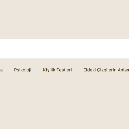
da
Psikoloji
Kişilik Testleri
Eldeki Çizgilerin Anla
m
Ruhsal Yaşam
Cheiro