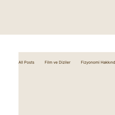
All Posts
Film ve Diziler
Fizyonomi Hakkın
Rüya Sembolleri
Marifetname
Benha