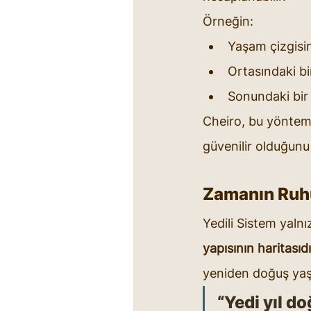
Örneğin:
Yaşam çizgisin
Ortasındaki b
Sonundaki bir 
Cheiro, bu yöntem
güvenilir olduğunu
Zamanın Ruh
Yedili Sistem yalnı
yapısının haritasıdı
yeniden doğuş yaşa
“Yedi yıl do