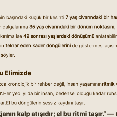
in başındaki küçük bir kesinti 
7 yaş civarındaki bir has
ir dalgalanma 
35 yaş civarındaki bir dönüm noktasını
,
kırılma ise 
49 sonrası yaşlardaki dönüşümü
 anlatabilir
in 
tekrar eden kader döngülerini
 de göstermesi açısı
 söyler.
u Elimizde
zca kronolojik bir rehber değil, insan yaşamının
ritmik
r
.Her yedi yılda bir insan, bedensel olduğu kadar ruhsa
r.El bu döngülerin sessiz kaydını taşır.
ğanın kalp atışıdır; el bu ritmi taşır.” — 