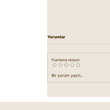
Yorumlar
Puanlama ekleyin
Ellerin Dili: Karakterin
Bir yorum yazın...
Şekille Başlayan Hikayesi
Cheiro-1