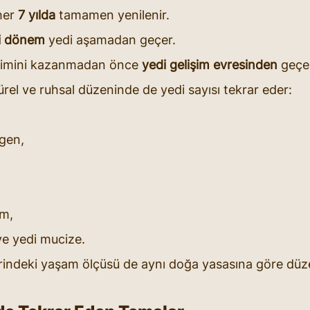
her 
7 yılda
 tamamen yenilenir.
i dönem
 yedi aşamadan geçer.
çimini kazanmadan önce 
yedi gelişim evresinden
 geçe
rel ve ruhsal düzeninde de yedi sayısı tekrar eder:
gen,
um,
ve yedi mucize.
rindeki yaşam ölçüsü de aynı doğa yasasına göre düze