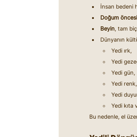
İnsan bedeni 
Doğum önces
Beyin
, tam bi
Dünyanın kültü
Yedi ırk,
Yedi geze
Yedi gün,
Yedi renk,
Yedi duy
Yedi kıta 
Bu nedenle, el üze