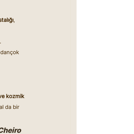
talığı
,
.
ndançok 
 ve kozmik 
l da bir 
Cheiro