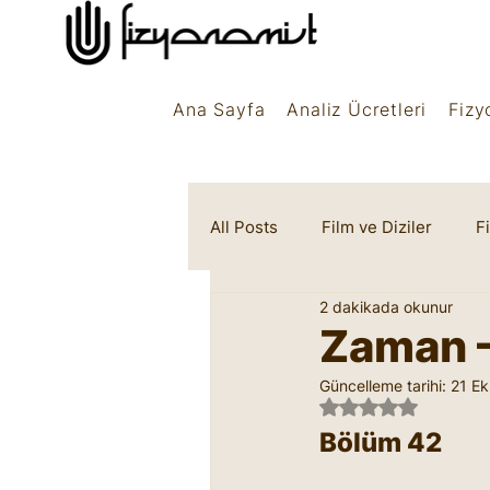
Ana Sayfa
Analiz Ücretleri
Fizy
All Posts
Film ve Diziler
F
2 dakikada okunur
Rüya Sembolleri
Marifet
Zaman –
Güncelleme tarihi:
21 Ek
5 üzerinden NaN 
Bölüm 42