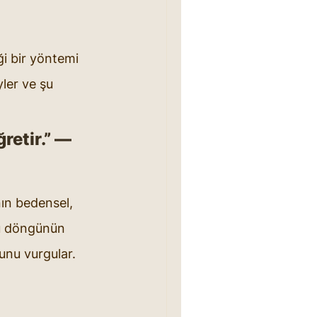
ği bir yöntemi 
ler ve şu 
retir.” — 
nın bedensel, 
u döngünün 
unu vurgular.