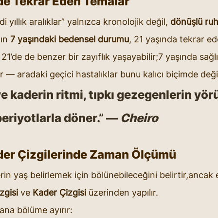
de Tekrar Eden Temalar
 yıllık aralıklar” yalnızca kronolojik değil, 
dönüşlü ruh
ın 
7 yaşındaki bedensel durumu
, 21 yaşında tekrar e
1’de de benzer bir zayıflık yaşayabilir;7 yaşında sağlık
r — aradaki geçici hastalıklar bunu kalıcı biçimde değ
 kaderin ritmi, tıpkı gezegenlerin yör
 periyotlarla döner.” — 
Cheiro
er Çizgilerinde Zaman Ölçümü
rin yaş belirlemek için bölünebileceğini belirtir,ancak
zgisi
 ve 
Kader Çizgisi
 üzerinden yapılır.
 ana bölüme ayırır: