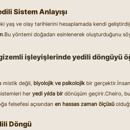
dili Sistem Anlayışı
ki yaş ve olay tarihlerini hesaplamada kendi geliştirdi
em
.Bu yöntemi doğadan esinlenerek oluşturduğunu söy
izemli işleyişlerinde yedili döngüyü öğ
 mistik değil, 
biyolojik ve psikolojik
 bir gerçektir.İnsa
sistemleri her 
yedi yılda bir
 dönüşüm geçirir.Cheiro, b
a felsefesi açısından 
en hassas zaman ölçüsü
 olduğ
ili Döngü