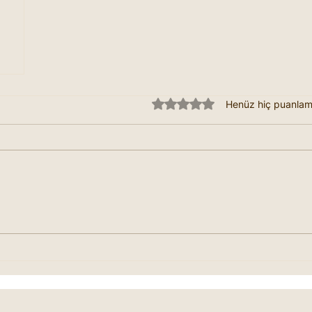
5 üzerinden 0 yıldız
Henüz hiç puanla
;