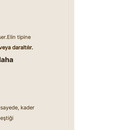
r.Elin tipine 
veya daraltılır.
daha 
u sayede, kader 
eştiği 