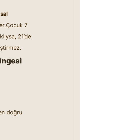
sal 
der.Çocuk 7 
lıysa, 21’de 
iştirmez.
üngesi 
 en doğru 