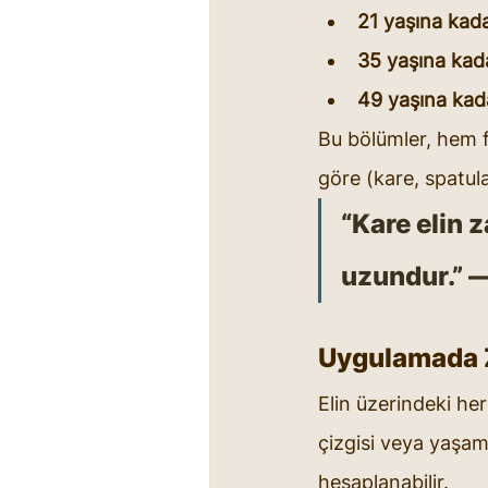
21 yaşına kada
35 yaşına kad
49 yaşına kad
Bu bölümler, hem f
göre (kare, spatula
“Kare elin 
uzundur.” —
Uygulamada
Elin üzerindeki her 
çizgisi veya yaşam 
hesaplanabilir.