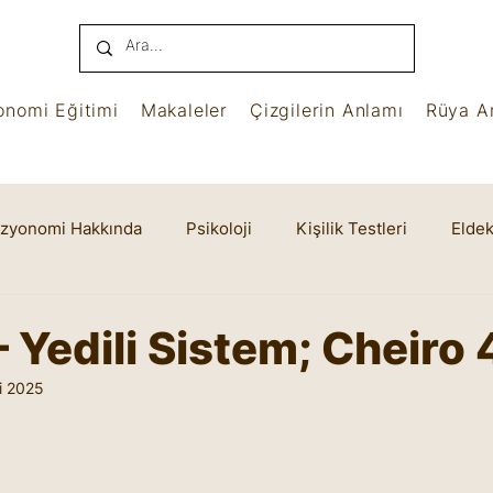
onomi Eğitimi
Makaleler
Çizgilerin Anlamı
Rüya An
izyonomi Hakkında
Psikoloji
Kişilik Testleri
Eldek
name
Benham
Ruhsal Yaşam
Cheiro
 Yedili Sistem; Cheiro 
i 2025
yıldız