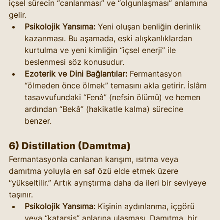
içsel sürecin “canlanması” ve “olgunlaşması” anlamına 
gelir.
Psikolojik Yansıma:
 Yeni oluşan benliğin derinlik 
kazanması. Bu aşamada, eski alışkanlıklardan 
kurtulma ve yeni kimliğin “içsel enerji” ile 
beslenmesi söz konusudur.
Ezoterik ve Dini Bağlantılar:
 Fermantasyon 
“ölmeden önce ölmek” temasını akla getirir. İslâm 
tasavvufundaki “Fenâ” (nefsin ölümü) ve hemen 
ardından “Bekâ” (hakikatle kalma) sürecine 
benzer.
6) Distillation (Damıtma)
Fermantasyonla canlanan karışım, ısıtma veya 
damıtma yoluyla en saf özü elde etmek üzere 
“yükseltilir.” Artık ayrıştırma daha da ileri bir seviyeye 
taşınır.
Psikolojik Yansıma:
 Kişinin aydınlanma, içgörü 
veya “katarsis” anlarına ulaşması. Damıtma, bir 