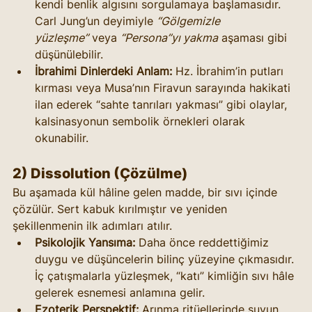
kendi benlik algısını sorgulamaya başlamasıdır. 
Carl Jung’un deyimiyle 
“Gölgemizle 
yüzleşme”
 veya 
“Persona”yı yakma
 aşaması gibi 
düşünülebilir.
İbrahimi Dinlerdeki Anlam:
 Hz. İbrahim’in putları 
kırması veya Musa’nın Firavun sarayında hakikati 
ilan ederek “sahte tanrıları yakması” gibi olaylar, 
kalsinasyonun sembolik örnekleri olarak 
okunabilir.
2) Dissolution (Çözülme)
Bu aşamada kül hâline gelen madde, bir sıvı içinde 
çözülür. Sert kabuk kırılmıştır ve yeniden 
şekillenmenin ilk adımları atılır.
Psikolojik Yansıma:
 Daha önce reddettiğimiz 
duygu ve düşüncelerin bilinç yüzeyine çıkmasıdır. 
İç çatışmalarla yüzleşmek, “katı” kimliğin sıvı hâle 
gelerek esnemesi anlamına gelir.
Ezoterik Perspektif:
 Arınma ritüellerinde suyun 