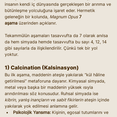
insanın kendi iç dünyasında gerçekleşen bir arınma ve 
bütünleşme yolculuğuna işaret eder. Hermetik 
geleneğin bir kolunda, 
Magnum Opus
7 
aşama
 üzerinden açıklanır. 
Tekammülün aşamaları tasavvufta da 7 olarak anılsa 
da hem simyada hemde tasavvufta bu sayı 4, 12, 14 
gibi sayılarla da ilişkilendirilir. Çünkü tek bir yol 
yoktur. 
1) Calcination (Kalsinasyon)
Bu ilk aşama, maddenin ateşle yakılarak “kül hâline 
getirilmesi” metaforuna dayanır. Kimyasal simyada, 
metal veya başka bir maddenin yüksek ısıyla 
arındırılması söz konusudur. Ruhsal simyada ise 
kibrin
, 
yanlış inançların
 ve 
sabit fikirlerin
 ateşin içinde 
yakılarak yok edilmesi anlamına gelir.
Psikolojik Yansıma:
 Kişinin, egosal tutumlarını ve 