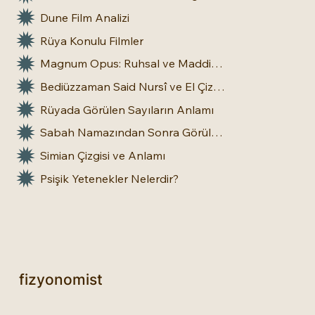
Dune Film Analizi
Rüya Konulu Filmler
Magnum Opus: Ruhsal ve Maddi Dönüşümün Büyük Eseri
Bediüzzaman Said Nursî ve El Çizgileri: İnsan Doğasına Dair Bir Bakış
Rüyada Görülen Sayıların Anlamı
Sabah Namazından Sonra Görülen Rüya Gerçek Olur mu?
Simian Çizgisi ve Anlamı
Psişik Yetenekler Nelerdir?
fizyonomist