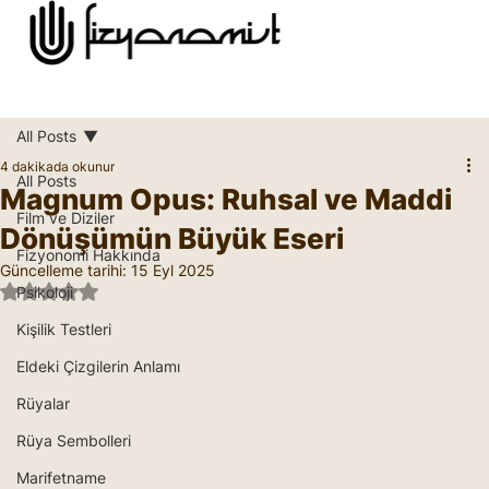
All Posts
4 dakikada okunur
All Posts
Magnum Opus: Ruhsal ve Maddi
Film ve Diziler
Dönüşümün Büyük Eseri
Fizyonomi Hakkında
Güncelleme tarihi:
15 Eyl 2025
5 üzerinden NaN yıldız
Psikoloji
Kişilik Testleri
Eldeki Çizgilerin Anlamı
Rüyalar
Rüya Sembolleri
Marifetname