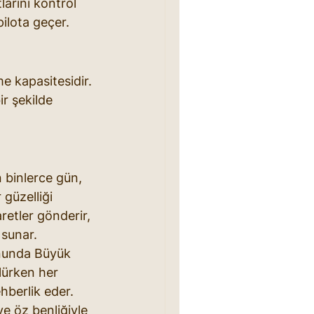
larını kontrol 
ilota geçer. 
e kapasitesidir. 
ir şekilde 
 binlerce gün, 
güzelliği 
retler gönderir, 
 sunar.
nunda Büyük 
lürken her 
hberlik eder. 
e öz benliğiyle 