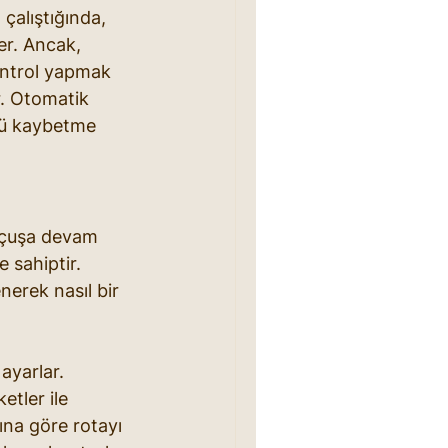
çalıştığında, 
er. Ancak, 
kontrol yapmak 
. Otomatik 
lü kaybetme 
 uçuşa devam 
 sahiptir. 
nerek nasıl bir 
ayarlar. 
tler ile 
ına göre rotayı 