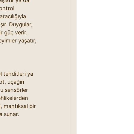
şlatır ya da 
ontrol 
racılığıyla 
ır. Duygular, 
 güç verir. 
yimler yaşatır, 
 tehditleri ya 
lot, uçağın 
u sensörler 
ehlikelerden 
, mantıksal bir 
a sunar.