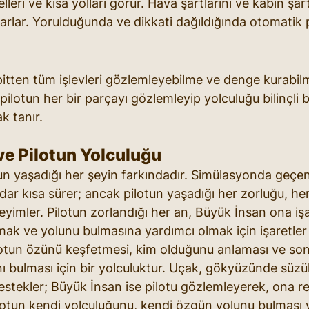
leri ve kısa yolları görür. Hava şartlarını ve kabin şart
yarlar. Yorulduğunda ve dikkati dağıldığında otomatik p
kpitten tüm işlevleri gözlemleyebilme ve denge kurabilm
, pilotun her bir parçayı gözlemleyip yolculuğu bilinçli b
k tanır.
ve Pilotun Yolculuğu
un yaşadığı her şeyin farkındadır. Simülasyonda geçen
dar kısa sürer; ancak pilotun yaşadığı her zorluğu, her 
yimler. Pilotun zorlandığı her an, Büyük İnsan ona işa
ırmak ve yolunu bulmasına yardımcı olmak için işaretler
lotun özünü keşfetmesi, kim olduğunu anlaması ve so
ını bulması için bir yolculuktur. Uçak, gökyüzünde süzü
estekler; Büyük İnsan ise pilotu gözlemleyerek, ona re
ilotun kendi yolculuğunu, kendi özgün yolunu bulması v