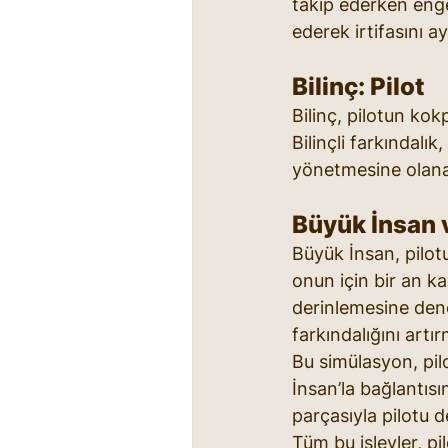
takip ederken engel
ederek irtifasını a
Bilinç: Pilot
Bilinç, pilotun ko
Bilinçli farkındalık
yönetmesine olana
Büyük İnsan 
Büyük İnsan, pilot
onun için bir an ka
derinlemesine dene
farkındalığını art
Bu simülasyon, pi
İnsan’la bağlantıs
parçasıyla pilotu d
Tüm bu işlevler, p