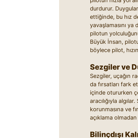
pilotun hızla yol a
durdurur. Duygular,
ettiğinde, bu hız d
yavaşlamasını ya d
pilotun yolculuğun
Büyük İnsan, pilotu
böylece pilot, hız
Sezgiler ve D
Sezgiler, uçağın rad
da fırsatları fark e
içinde otururken ç
aracılığıyla algıla
korunmasına ve fır
açıklama olmadan p
Bilinçdışı Kal