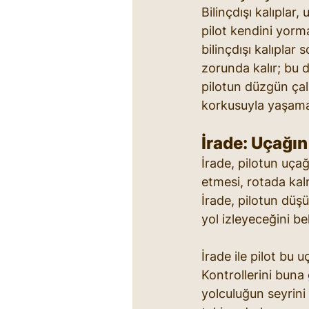
Bilinçdışı kalıplar
pilot kendini yorma
bilinçdışı kalıplar
zorunda kalır; bu 
pilotun düzgün çal
korkusuyla yaşama
İrade: Uçağı
İrade, pilotun uça
etmesi, rotada kalm
İrade, pilotun düşü
yol izleyeceğini b
İrade ile pilot bu 
Kontrollerini buna
yolculuğun seyrini 