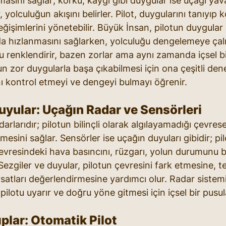
lmasını sağlar; korku, kaygı gibi duygular ise uçağı yava
 yolculuğun akışını belirler. Pilot, duygularını tanıyıp k
eğişimlerini yönetebilir. Büyük İnsan, pilotun duygular a
a hızlanmasını sağlarken, yolculuğu dengelemeye çalış
u renklendirir, bazen zorlar ama aynı zamanda içsel bir
n zor duygularla başa çıkabilmesi için ona çeşitli dene
ını kontrol etmeyi ve dengeyi bulmayı öğrenir.
uyular: Uçağın Radar ve Sensörleri
arlarıdır; pilotun bilinçli olarak algılayamadığı çevresel
tmesini sağlar. Sensörler ise uçağın duyuları gibidir; pi
evresindeki hava basıncını, rüzgarı, yolun durumunu b
r. Sezgiler ve duyular, pilotun çevresini fark etmesine, t
satları değerlendirmesine yardımcı olur. Radar sistemi
ilotu uyarır ve doğru yöne gitmesi için içsel bir pusul
ıplar: Otomatik Pilot