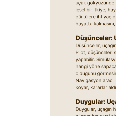
uçak gökyüzünde s
içsel bir itkiye, h
dürtülere ihtiyaç d
hayatta kalmasını,
Düşünceler: 
Düşünceler, uçağın
Pilot, düşünceleri 
yapabilir. Simülas
hangi yöne sapacağ
olduğunu görmesini 
Navigasyon aracılığ
koyar, kararlar ald
Duygular: Uç
Duygular, uçağın hı