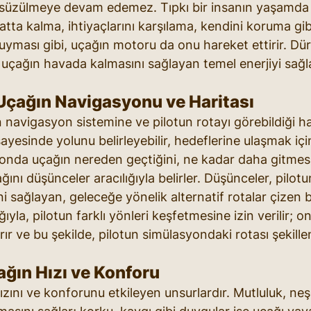
üzülmeye devam edemez. Tıpkı bir insanın yaşamda il
ayatta kalma, ihtiyaçlarını karşılama, kendini koruma gib
uyması gibi, uçağın motoru da onu hareket ettirir. Dürt
 uçağın havada kalmasını sağlayan temel enerjiyi sağl
Uçağın Navigasyonu ve Haritası
 navigasyon sistemine ve pilotun rotayı görebildiği ha
sayesinde yolunu belirleyebilir, hedeflerine ulaşmak için
yonda uçağın nereden geçtiğini, ne kadar daha gitmesi 
ını düşünceler aracılığıyla belirler. Düşünceler, pilot
sağlayan, geleceğe yönelik alternatif rotalar çizen bi
ıyla, pilotun farklı yönleri keşfetmesine izin verilir; 
ırır ve bu şekilde, pilotun simülasyondaki rotası şekillen
ağın Hızı ve Konforu
zını ve konforunu etkileyen unsurlardır. Mutluluk, neş