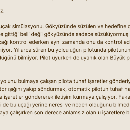
z. 
 uçak simülasyonu. Gökyüzünde süzülen ve hedefine d
 gittiği belli değil gökyüzünde sadece süzülüyormuş 
çağı kontrol ederken aynı zamanda onu da kontrol ede
miyor. Yıllarca süren bu yolculuğun pilotunda pilotunu
üğünü bilmiyor. Pilot uyurken de uyanık olan Büyük p
yolunu bulmaya çalışan pilota tuhaf işaretler gönderiy
or ışığını yakıp söndürmek, otomatik pilotun tuhaf har
a işaretler göndererek iletişim kurmaya çalışıyor. Faka
ilde bu uçağı yerine neresi ve neden olduğunu bilmediğ
ya çalışırken son derece anlamsız olan u işaretlere bir