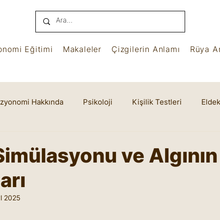
onomi Eğitimi
Makaleler
Çizgilerin Anlamı
Rüya An
izyonomi Hakkında
Psikoloji
Kişilik Testleri
Eldek
name
Benham
Ruhsal Yaşam
Cheiro
imülasyonu ve Algının
arı
l 2025
yıldız