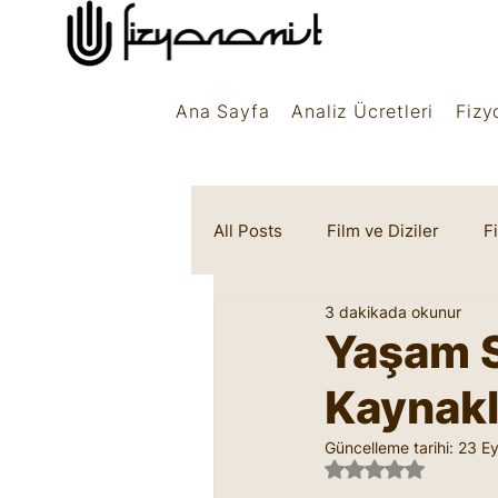
Ana Sayfa
Analiz Ücretleri
Fizy
All Posts
Film ve Diziler
F
3 dakikada okunur
Rüya Sembolleri
Marifet
Yaşam S
Kaynakl
Güncelleme tarihi:
23 Ey
5 üzerinden NaN 