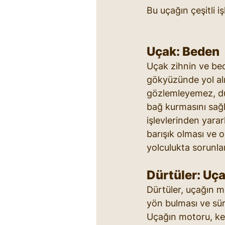
Bu uçağın çeşitli iş
Uçak: Beden
Uçak zihnin ve bed
gökyüzünde yol al
gözlemleyemez, duy
bağ kurmasını sağl
işlevlerinden yara
barışık olması ve o
yolculukta sorunla
Dürtüler: Uç
Dürtüler, uçağın mo
yön bulması ve süre
Uçağın motoru, kend