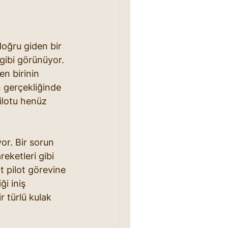
oğru giden bir 
gibi görünüyor. 
n birinin 
n gerçekliğinde 
ilotu henüz 
or. Bir sorun 
eketleri gibi 
t pilot görevine 
i iniş 
 türlü kulak 