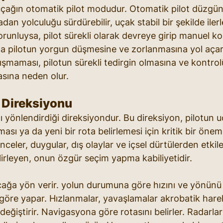
, uçağın otomatik pilot modudur. Otomatik pilot düzgün 
dan yolculuğu sürdürebilir, uçak stabil bir şekilde ilerl
 sorunluysa, pilot sürekli olarak devreye girip manuel 
da pilotun yorgun düşmesine ve zorlanmasına yol açar
ışmaması, pilotun sürekli tedirgin olmasına ve kontro
sına neden olur.
n Direksiyonu
ğı yönlendirdiği direksiyondur. Bu direksiyon, pilotun
ası ya da yeni bir rota belirlemesi için kritik bir öneme
nceler, duygular, dış olaylar ve içsel dürtülerden etkile
elirleyen, onun özgür seçim yapma kabiliyetidir.
uçağa yön verir. yolun durumuna göre hızını ve yönünü 
 göre yapar. Hızlanmalar, yavaşlamalar akrobatik hareke
değiştirir. Navigasyona göre rotasını belirler. Radarlar