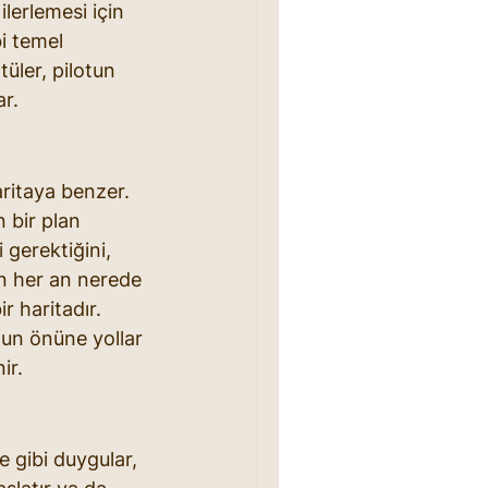
erlemesi için 
i temel 
üler, pilotun 
ar.
ritaya benzer. 
 bir plan 
gerektiğini, 
un her an nerede 
r haritadır. 
onun önüne yollar 
ir.
e gibi duygular, 