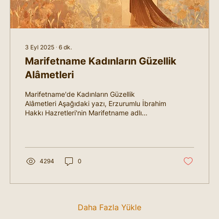
3 Eyl 2025
∙
6
dk.
Marifetname Kadınların Güzellik
Alâmetleri
Marifetname'de Kadınların Güzellik
Alâmetleri Aşağıdaki yazı, Erzurumlu İbrahim
Hakkı Hazretleri'nin Marifetname adlı
eserinde kadın...
4294
0
Daha Fazla Yükle