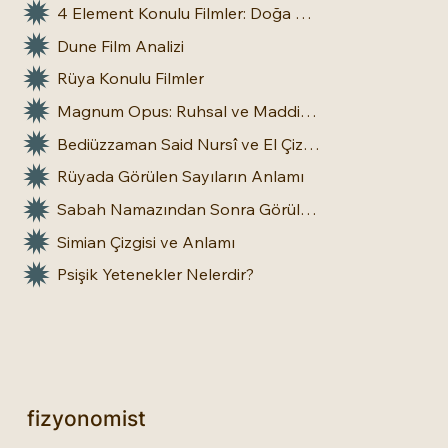
4 Element Konulu Filmler: Doğa Üstü Güçler
Dune Film Analizi
Rüya Konulu Filmler
Magnum Opus: Ruhsal ve Maddi Dönüşümün Büyük Eseri
Bediüzzaman Said Nursî ve El Çizgileri: İnsan Doğasına Dair Bir Bakış
Rüyada Görülen Sayıların Anlamı
Sabah Namazından Sonra Görülen Rüya Gerçek Olur mu?
Simian Çizgisi ve Anlamı
Psişik Yetenekler Nelerdir?
fizyonomist