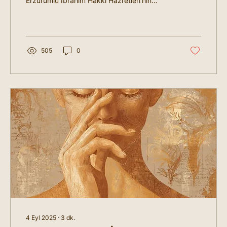
Erzurumlu İbrahim Hakkı Hazretleri'nin
Marifetname...
505
0
4 Eyl 2025
∙
3
dk.