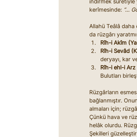
indirmek sûretiyle
kerîmesinde: 
“… Gö
Allahü Teâlâ daha 
da rüzgârı yaratmış
Rîh-i Akîm (Y
Rîh-i Sevâd (K
deryayı, kar v
Rîh-i ehl-i Arz
Bulutları birle
Rüzgârların esmesi
bağlanmıştır. Onun 
almaları için; rüzgâ
Çünkü hava ve rüz
helâk olurdu. Rüzg
Şekilleri güzelleşt