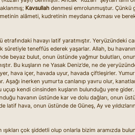
saklanmış; 
Kavsullah
 denmesi emrolunmuştur. Çünkü g
metinin alâmeti, kudretinin meydana çıkması ve berek
 etrafındaki havayı latif yaratmıştır. Yeryüzündeki can
 sûretiyle teneffüs ederek yaşarlar. Allah, bu havanı
de beyaz bulut, onun üstünde yağmur bulutları, onu
ıştır. Bu kuşların ne Yasak Deniz’de, ne de yeryüzünde
yer, hava içer, havada uyur, havada çiftleşirler. Yumur
ar. Aşağı inerken yumurta canlanıp yavru olur, kanatlan
 uçup kendi cinsinden kuşların bulunduğu yere gider.
unduğu havanın üstünde kar ve dolu dağları, onun üst
e latif hava, onun üstünde de Güneş, Ay ve yıldızların
n ışıkları çok şiddetli olup onlarla bizim aramızda bulun