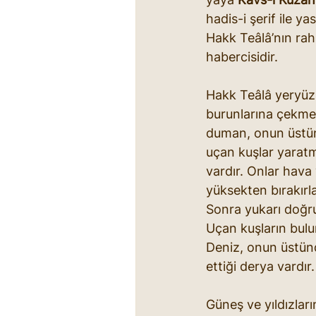
hadis-i şerif ile ya
Hakk Teâlâ’nın rah
habercisidir.
Hakk Teâlâ yeryüzü
burunlarına çekmek
duman, onun üstün
uçan kuşlar yaratm
vardır. Onlar hava 
yüksekten bırakırl
Sonra yukarı doğru
Uçan kuşların bul
Deniz, onun üstünd
ettiği derya vardır.
Güneş ve yıldızları