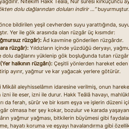
 yağdırır. Nitekim Hakk Teâlâ, Nûr sûresi kırküçüncü ây
kten dolu dağlarından doluları indirir …”
 buyurmuştur
önce bildirilen yeşil cevherden suyu yarattığında, su
tır. Yer ile gök arasında olan rüzgâr üç kısımdır:
ağmursuz rüzgâr):
 Âd kavmine gönderilen rüzgârdır.
ara rüzgâr):
 Yıldızların içinde yüzdüğü deryayı, yağmu
e dolu dağlarını yüklenip gök boşluğunda tutan rüzgârd
 (Yer halkının rüzgârı):
 Çeşitli yönlerden hareket eden 
ştirip ayırır, yağmur ve kar yağacak yerlere götürür.
 Mikâil aleyhisselâmın idaresine verilmiş, onun hareke
izni ile eser, izni ile durur. Hakk Teâlâ havayı, mahlûk
rı da ferah, sürûr ve bir kısım eşya ve işlerin düzeni içi
gâr olmasa her şey kokar, bozulur ve karada yaşayan 
ârın yağmur yağması, bitkilerin büyümesi gibi faydalar
irme, hayatı koruma ve eşyayı havalandırma gibi özellik