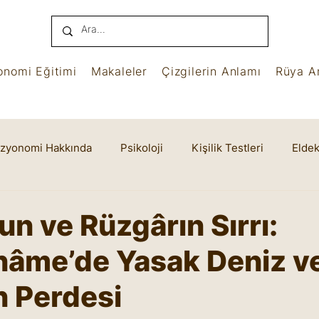
onomi Eğitimi
Makaleler
Çizgilerin Anlamı
Rüya An
izyonomi Hakkında
Psikoloji
Kişilik Testleri
Eldek
name
Benham
Ruhsal Yaşam
Cheiro
n ve Rüzgârın Sırrı:
nâme’de Yasak Deniz v
n Perdesi