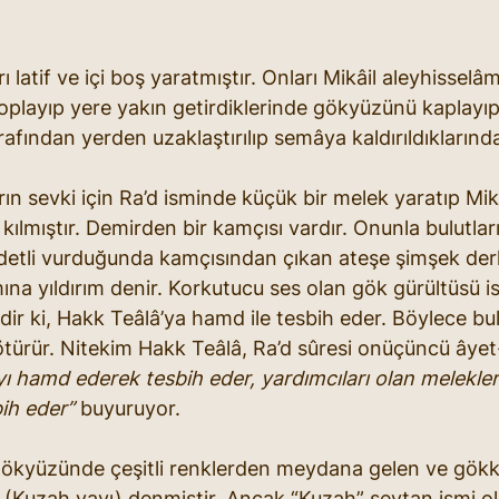
ı latif ve içi boş yaratmıştır. Onları Mikâil aleyhisselâm
oplayıp yere yakın getirdiklerinde gökyüzünü kaplayıp
rafından yerden uzaklaştırılıp semâya kaldırıldıklarında i
ın sevki için Ra’d isminde küçük bir melek yaratıp Mikâ
kılmıştır. Demirden bir kamçısı vardır. Onunla bulutlar
ddetli vurduğunda kamçısından çıkan ateşe şimşek derl
ına yıldırım denir. Korkutucu ses olan gök gürültüsü i
dir ki, Hakk Teâlâ’ya hamd ile tesbih eder. Böylece bulu
ötürür. Nitekim Hakk Teâlâ, Ra’d sûresi onüçüncü âyet
’yı hamd ederek tesbih eder, yardımcıları olan melekle
ih eder”
 buyuruyor.
 gökyüzünde çeşitli renklerden meydana gelen ve gök
 (Kuzah yayı) denmiştir. Ancak “Kuzah” şeytan ismi ol