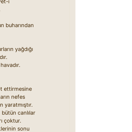
et-i 
.
yun buharından 
rların yağdığı 
ır.
havadır. 
t ettirmesine 
ların nefes 
n yaratmıştır. 
bütün canlılar 
ı çoktur. 
lerinin sonu 