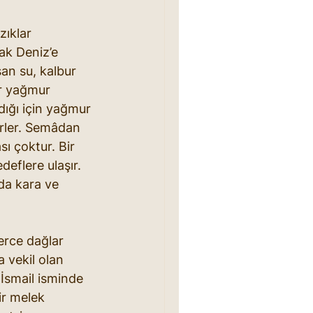
ıklar 
ak Deniz’e 
şan su, kalbur 
er yağmur 
dığı için yağmur 
erler. Semâdan 
ı çoktur. Bir 
deflere ulaşır. 
da kara ve 
erce dağlar 
 vekil olan 
İsmail isminde 
ir melek 