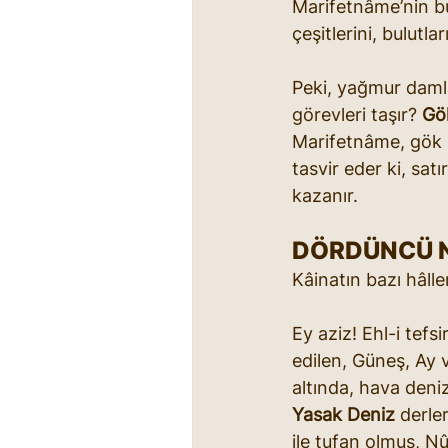
Marifetnâme’nin bu 
çeşitlerini, bulutla
Peki, yağmur damla
görevleri taşır? 
Gö
Marifetnâme, gök bo
tasvir eder ki, sa
kazanır.
DÖRDÜNCÜ 
Kâinatın bazı hâlle
Ey aziz! Ehl-i tefs
edilen, Güneş, Ay 
altında, hava deni
Yasak Deniz
 derle
ile tufan olmuş, 