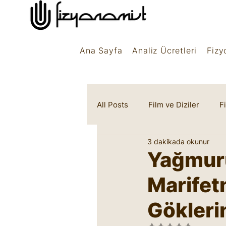
Ana Sayfa
Analiz Ücretleri
Fizy
All Posts
Film ve Diziler
F
3 dakikada okunur
Rüya Sembolleri
Marifet
Yağmuru
Marifet
Gökleri