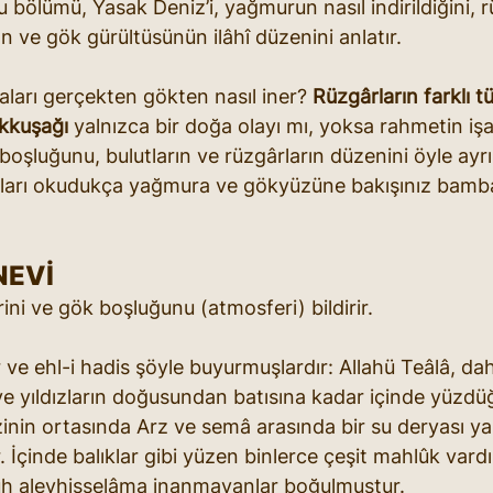
bölümü, Yasak Deniz’i, yağmurun nasıl indirildiğini, r
rın ve gök gürültüsünün ilâhî düzenini anlatır.
ları gerçekten gökten nasıl iner? 
Rüzgârların farklı tü
kkuşağı
 yalnızca bir doğa olayı mı, yoksa rahmetin işa
şluğunu, bulutların ve rüzgârların düzenini öyle ayrınt
tırları okudukça yağmura ve gökyüzüne bakışınız bamb
NEVİ
rini ve gök boşluğunu (atmosferi) bildirir.
ir ve ehl-i hadis şöyle buyurmuşlardır: Allahü Teâlâ, d
ve yıldızların doğusundan batısına kadar içinde yüzdü
zinin ortasında Arz ve semâ arasında bir su deryası ya
r. İçinde balıklar gibi yüzen binlerce çeşit mahlûk vard
Nûh aleyhisselâma inanmayanlar boğulmuştur.