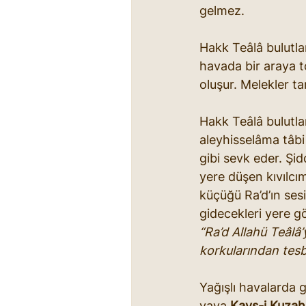
gelmez.
Hakk Teâlâ bulutlar
havada bir araya t
oluşur. Melekler ta
Hakk Teâlâ bulutlar
aleyhisselâma tâbi 
gibi sevk eder. Şi
yere düşen kıvılcım
küçüğü Ra’d’ın sesi
gidecekleri yere g
“Ra’d Allahü Teâlâ
korkularından tesb
Yağışlı havalarda
yaya 
Kavs-i Kuzah