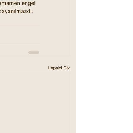
e tamamen engel 
 dayanılmazdı.
Hepsini Gör