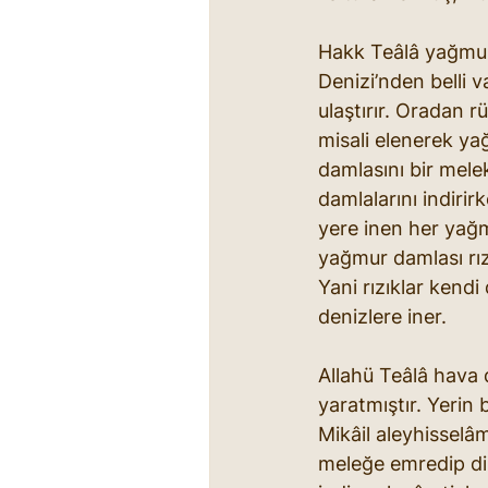
Hakk Teâlâ yağmur 
Denizi’nden belli v
ulaştırır. Oradan rü
misali elenerek yağ
damlasını bir melek
damlalarını indiri
yere inen her yağmu
yağmur damlası rızı
Yani rızıklar kend
denizlere iner.
Allahü Teâlâ hava 
yaratmıştır. Yerin 
Mikâil aleyhisselâ
meleğe emredip dile