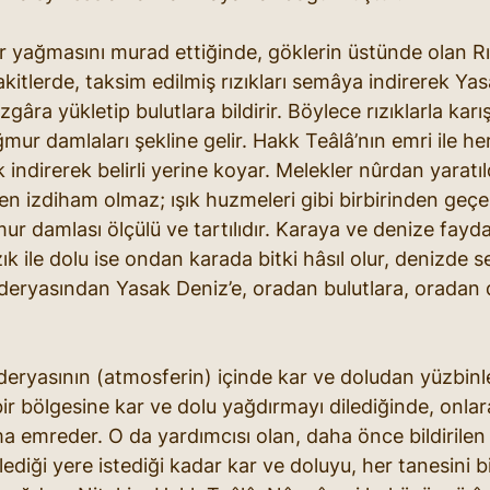
yağmasını murad ettiğinde, göklerin üstünde olan Rız
akitlerde, taksim edilmiş rızıkları semâya indirerek Yas
zgâra yükletip bulutlara bildirir. Böylece rızıklarla karı
mur damlaları şekline gelir. Hakk Teâlâ’nın emri ile h
 indirerek belirli yerine koyar. Melekler nûrdan yaratıl
rken izdiham olmaz; ışık huzmeleri gibi birbirinden geç
r damlası ölçülü ve tartılıdır. Karaya ve denize faydas
k ile dolu ise ondan karada bitki hâsıl olur, denizde se
i deryasından Yasak Deniz’e, oradan bulutlara, oradan 
deryasının (atmosferin) içinde kar ve doludan yüzbinl
bir bölgesine kar ve dolu yağdırmayı dilediğinde, onlara
ma emreder. O da yardımcısı olan, daha önce bildirilen 
diği yere istediği kadar kar ve doluyu, her tanesini b