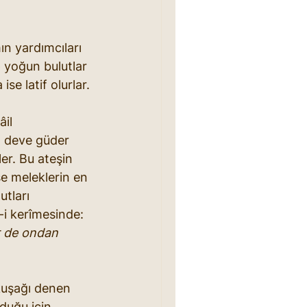
ın yardımcıları 
 yoğun bulutlar 
se latif olurlar.
il 
ı deve güder 
er. Bu ateşin 
se meleklerin en 
tları 
-i kerîmesinde: 
r de ondan 
kuşağı denen 
duğu için, 