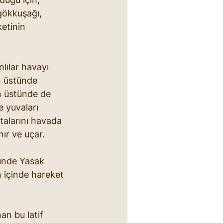
ökkuşağı, 
etinin 
lılar havayı 
n üstünde 
n üstünde de 
 yuvaları 
talarını havada 
ır ve uçar. 
ünde Yasak 
 içinde hareket 
an bu latif 