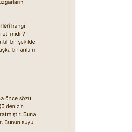
üzgârların 
rleri
 hangi 
reti midir? 
ılı bir şekilde 
aşka bir anlam 
aha önce sözü 
ğü denizin 
ratmıştır. Buna 
ır. Bunun suyu 