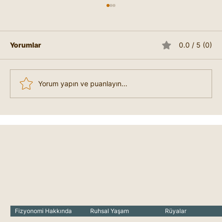
El Çizgileri Evlilik Yaşı
Eliniz İlişkilerinizin Tanığı Elimiz, yalnızca
yaşam enerjimizi değil; ilişkilerimizi,
Yorumlar
0.0 / 5 (0)
evliliğimizi ve hayattaki bağlarımızı da
yansıtır....
Yorum yapın ve puanlayın...
Fizyonomi Hakkında
Ruhsal Yaşam
Rüyalar