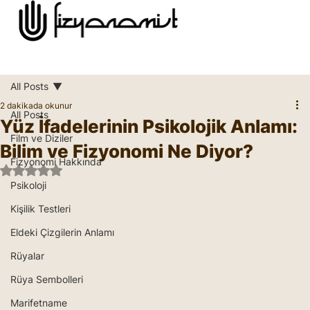
All Posts
2 dakikada okunur
All Posts
Yüz İfadelerinin Psikolojik Anlamı:
Film ve Diziler
Bilim ve Fizyonomi Ne Diyor?
Fizyonomi Hakkında
5 üzerinden NaN yıldız
Psikoloji
Kişilik Testleri
Eldeki Çizgilerin Anlamı
Rüyalar
Rüya Sembolleri
Marifetname