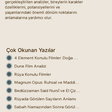
gerçekleştirilen analizler, bireylerin karakter
özelliklerini, potansiyellerini ve
yaşamlarındaki önemli dönüm noktalarını
anlamalarına yardımcı olur.
Çok Okunan Yazılar
4 Element Konulu Filmler: Doğa Üstü Güçler
Dune Film Analizi
Rüya Konulu Filmler
Magnum Opus: Ruhsal ve Maddi Dönüşümün Büyük Eseri
Bediüzzaman Said Nursî ve El Çizgileri: İnsan Doğasına Dair Bir Bakış
Rüyada Görülen Sayıların Anlamı
Sabah Namazından Sonra Görülen Rüya Gerçek Olur mu?