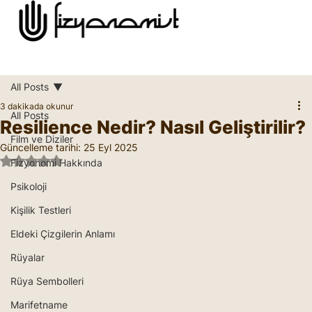
All Posts
3 dakikada okunur
All Posts
Resilience Nedir? Nasıl Geliştirilir?
Film ve Diziler
Güncelleme tarihi:
25 Eyl 2025
5 üzerinden NaN yıldız
Fizyonomi Hakkında
Psikoloji
Kişilik Testleri
Eldeki Çizgilerin Anlamı
Rüyalar
Rüya Sembolleri
Marifetname