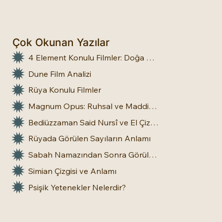
Çok Okunan Yazılar
4 Element Konulu Filmler: Doğa Üstü Güçler
Dune Film Analizi
Rüya Konulu Filmler
Magnum Opus: Ruhsal ve Maddi Dönüşümün Büyük Eseri
Bediüzzaman Said Nursî ve El Çizgileri: İnsan Doğasına Dair Bir Bakış
Rüyada Görülen Sayıların Anlamı
Sabah Namazından Sonra Görülen Rüya Gerçek Olur mu?
Simian Çizgisi ve Anlamı
Psişik Yetenekler Nelerdir?