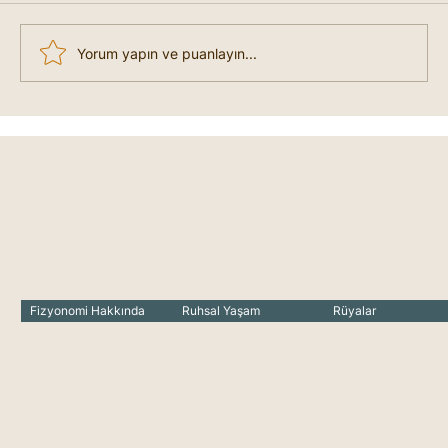
Yorum yapın ve puanlayın...
Mindfulness Nedir?
Fizyonomi Hakkında
Ruhsal Yaşam
Rüyalar