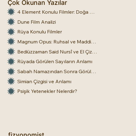
Çok Okunan Yazılar
4 Element Konulu Filmler: Doğa Üstü Güçler
Dune Film Analizi
Rüya Konulu Filmler
Magnum Opus: Ruhsal ve Maddi Dönüşümün Büyük Eseri
Bediüzzaman Said Nursî ve El Çizgileri: İnsan Doğasına Dair Bir Bakış
Rüyada Görülen Sayıların Anlamı
Sabah Namazından Sonra Görülen Rüya Gerçek Olur mu?
Simian Çizgisi ve Anlamı
Psişik Yetenekler Nelerdir?
fizyonomist