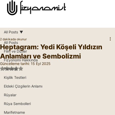
All Posts
2 dakikada okunur
All Posts
Heptagram: Yedi Köşeli Yıldızın
Film ve Diziler
Anlamları ve Sembolizmi
Fizyonomi Hakkında
Güncelleme tarihi:
15 Eyl 2025
5 üzerinden NaN yıldız
Psikoloji
Kişilik Testleri
Eldeki Çizgilerin Anlamı
Rüyalar
Rüya Sembolleri
Marifetname