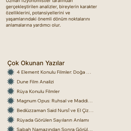
Uzman fizyonomistler tarafından
gerçekleştirilen analizler, bireylerin karakter
özelliklerini, potansiyellerini ve
yaşamlarındaki önemli dönüm noktalarını
anlamalarına yardımcı olur.
Çok Okunan Yazılar
4 Element Konulu Filmler: Doğa Üstü Güçler
Dune Film Analizi
Rüya Konulu Filmler
Magnum Opus: Ruhsal ve Maddi Dönüşümün Büyük Eseri
Bediüzzaman Said Nursî ve El Çizgileri: İnsan Doğasına Dair Bir Bakış
Rüyada Görülen Sayıların Anlamı
Sabah Namazından Sonra Görülen Rüya Gerçek Olur mu?