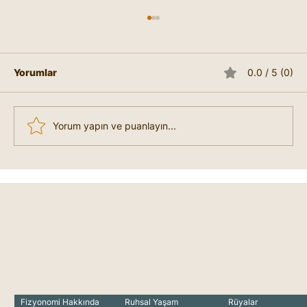
Yorumlar
0.0 / 5 (0)
Yorum yapın ve puanlayın...
Liderlik Nedir, Nasıl Lider Olunur?
Fizyonomi Hakkında
Ruhsal Yaşam
Rüyalar