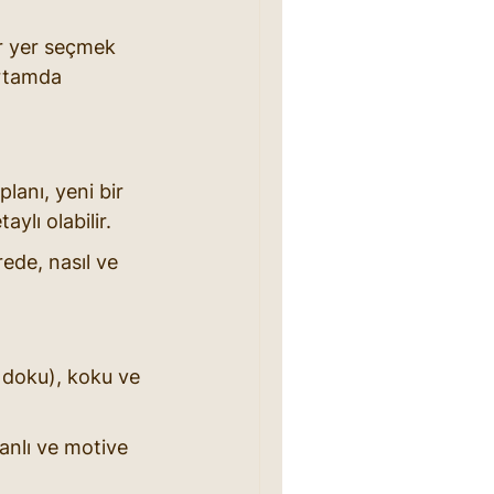
r yer seçmek 
ortamda 
lanı, yeni bir 
aylı olabilir.
ede, nasıl ve 
, doku), koku ve 
anlı ve motive 