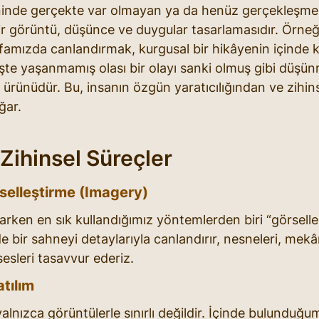
hninde gerçekte var olmayan ya da henüz gerçekleşme
r görüntü, düşünce ve duygular tasarlamasıdır. Örneğ
afamızda canlandırmak, kurgusal bir hikâyenin içinde 
te yaşanmamış olası bir olayı sanki olmuş gibi düşün
 ürünüdür. Bu, insanın özgün yaratıcılığından ve zihins
ğar. 
 Zihinsel Süreçler
rselleştirme (Imagery)
arken en sık kullandığımız yöntemlerden biri “görselleş
 bir sahneyi detaylarıyla canlandırır, nesneleri, mekânl
sesleri tasavvur ederiz.
tılım
yalnızca görüntülerle sınırlı değildir. İçinde bulunduğ