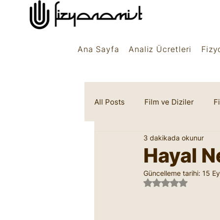
Ana Sayfa
Analiz Ücretleri
Fizy
All Posts
Film ve Diziler
F
3 dakikada okunur
Rüya Sembolleri
Marifet
Hayal N
Güncelleme tarihi:
15 Ey
5 üzerinden NaN 