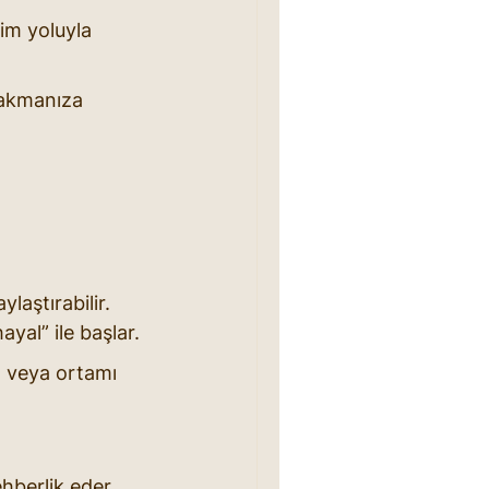
im yoluyla 
bakmanıza 
laştırabilir. 
ayal” ile başlar.
ı veya ortamı 
hberlik eder. 