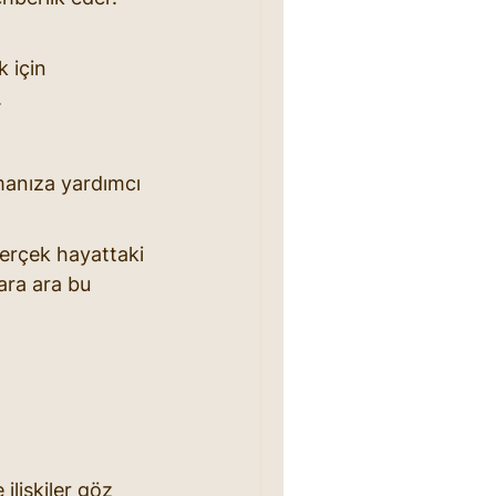
 için 
.
manıza yardımcı 
erçek hayattaki 
ra ara bu 
lişkiler göz 