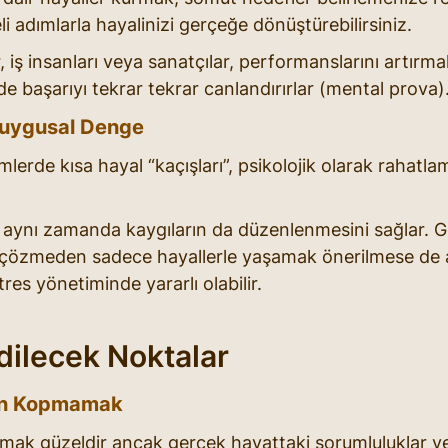
li adımlarla hayalinizi gerçeğe dönüştürebilirsiniz.
 iş insanları veya sanatçılar, performanslarını artırmak
nde başarıyı tekrar tekrar canlandırırlar (mental prova)
Duygusal Denge
lerde kısa hayal “kaçışları”, psikolojik olarak rahatla
 aynı zamanda kaygıların da düzenlenmesini sağlar. G
 çözmeden sadece hayallerle yaşamak önerilmese de a
tres yönetiminde yararlı olabilir.
Edilecek Noktalar
en Kopmamak
mak güzeldir ancak gerçek hayattaki sorumluluklar ve i