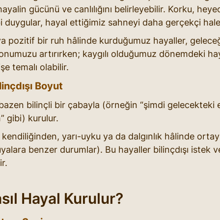
ayalin gücünü ve canlılığını belirleyebilir. Korku, hey
i duygular, hayal ettiğimiz sahneyi daha gerçekçi hale 
a pozitif bir ruh hâlinde kurduğumuz hayaller, geleceğ
numuzu artırırken; kaygılı olduğumuz dönemdeki haya
e temalı olabilir.
ilinçdışı Boyut
 bazen bilinçli bir çabayla (örneğin “şimdi gelecekteki 
 gibi) kurulur.
kendiliğinden, yarı-uyku ya da dalgınlık hâlinde orta
üyalara benzer durumlar). Bu hayaller bilinçdışı istek v
ir.
sıl Hayal Kurulur?