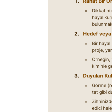
Rahat Bir O
Dikkatini
hayal kur
bulunmak,
Hedef veya 
Bir hayal 
proje, yar
Örneğin, “
kiminle ge
Duyuları Kul
Görme (re
tat gibi d
Zihninizd
edici hale