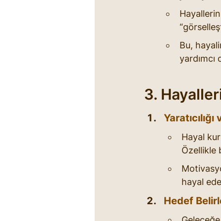
Hayallerin
“görselleş
Bu, hayal
yardımcı o
3. Hayaller
Yaratıcılığı
Hayal kur
Özellikle 
Motivasyo
hayal ede
Hedef Belir
Geleceğe 