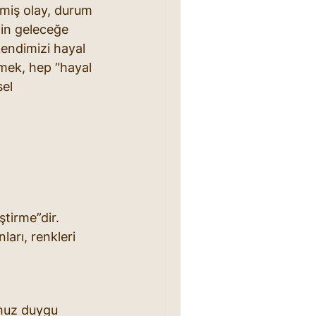
miş olay, durum 
in geleceğe 
kendimizi hayal 
mek, hep “hayal 
el 
tirme”dir. 
arı, renkleri 
umuz duygu 