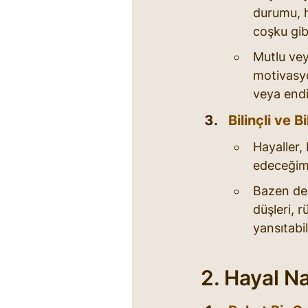
durumu, h
coşku gib
Mutlu vey
motivasyo
veya endiş
Bilinçli ve B
Hayaller,
edeceğim”
Bazen de 
düşleri, r
yansıtabil
2. Hayal Na