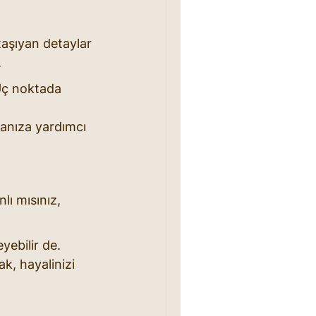
taşıyan detaylar 
.
Uç noktada 
anıza yardımcı 
lı mısınız, 
yebilir de. 
k, hayalinizi 