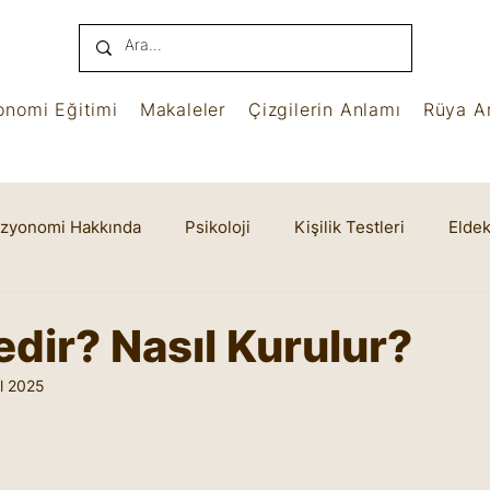
onomi Eğitimi
Makaleler
Çizgilerin Anlamı
Rüya An
izyonomi Hakkında
Psikoloji
Kişilik Testleri
Eldek
name
Benham
Ruhsal Yaşam
Cheiro
edir? Nasıl Kurulur?
l 2025
yıldız