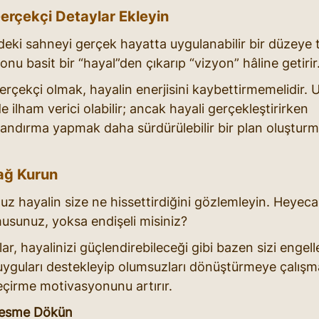
erçekçi Detaylar Ekleyin
deki sahneyi gerçek hayatta uygulanabilir bir düzeye 
onu basit bir “hayal”den çıkarıp “vizyon” hâline getirir
erçekçi olmak, hayalin enerjisini kaybettirmemelidir. 
e ilham verici olabilir; ancak hayali gerçekleştirirken 
ndırma yapmak daha sürdürülebilir bir plan oluşturm
ağ Kurun
z hayalin size ne hissettirdiğini gözlemleyin. Heyecan
usunuz, yoksa endişeli misiniz?
r, hayalinizi güçlendirebileceği gibi bazen sizi engelle
yguları destekleyip olumsuzları dönüştürmeye çalışma
çirme motivasyonunu artırır.
Resme Dökün