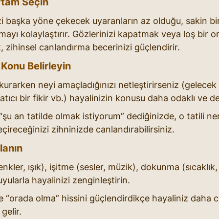
rtam Seçin
zi başka yöne çekecek uyaranların az olduğu, sakin bi
mayı kolaylaştırır. Gözlerinizi kapatmak veya loş bir 
 zihinsel canlandırma becerinizi güçlendirir.
Konu Belirleyin
kurarken neyi amaçladığınızı netleştirirseniz (gelecek p
atıcı bir fikir vb.) hayalinizin konusu daha odaklı ve det
şu an tatilde olmak istiyorum” dediğinizde, o tatili ner
çireceğinizi zihninizde canlandırabilirsiniz.
lanın
nkler, ışık), işitme (sesler, müzik), dokunma (sıcaklık
uyularla hayalinizi zenginleştirin.
e “orada olma” hissini güçlendirdikçe hayaliniz daha c
 gelir.