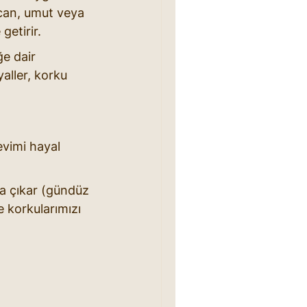
ecan, umut veya 
getirir.
e dair 
ller, korku 
evimi hayal 
ya çıkar (gündüz 
e korkularımızı 