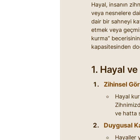
Hayal, insanın zi
veya nesnelere dai
dair bir sahneyi k
etmek veya geçmiş
kurma” becerisinin
kapasitesinden do
1. Hayal ve
Zihinsel Gö
Hayal kur
Zihnimizde
ve hatta 
Duygusal Ka
Hayaller 