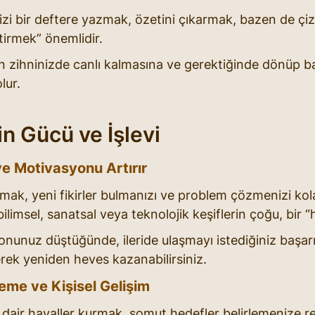
izi bir deftere yazmak, özetini çıkarmak, bazen de çiz
tirmek” önemlidir.
in zihninizde canlı kalmasına ve gerektiğinde dönüp 
lur.
in Gücü ve İşlevi
 ve Motivasyonu Artırır
mak, yeni fikirler bulmanızı ve problem çözmenizi kolay
bilimsel, sanatsal veya teknolojik keşiflerin çoğu, bir “h
nunuz düştüğünde, ileride ulaşmayı istediğiniz başar
rek yeniden heves kazanabilirsiniz.
leme ve Kişisel Gelişim
dair hayaller kurmak, somut hedefler belirlemenize re