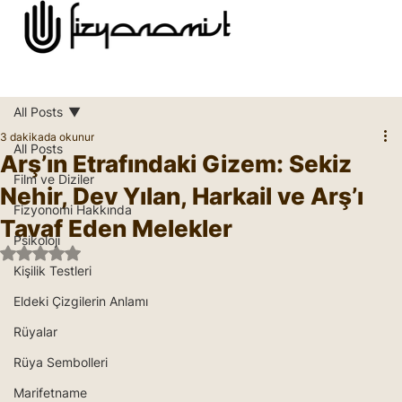
All Posts
3 dakikada okunur
All Posts
Arş’ın Etrafındaki Gizem: Sekiz
Film ve Diziler
Nehir, Dev Yılan, Harkail ve Arş’ı
Fizyonomi Hakkında
Tavaf Eden Melekler
Psikoloji
5 üzerinden NaN yıldız
Kişilik Testleri
Eldeki Çizgilerin Anlamı
Rüyalar
Rüya Sembolleri
Marifetname