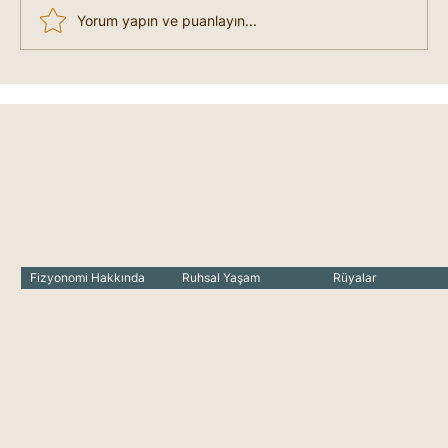
Yorum yapın ve puanlayın...
Seğirmeler Neye İşaret Eder?
Marifetname'de Seğirmeler Ne
Anlama Gelir?
Fizyonomi Hakkında
Ruhsal Yaşam
Rüyalar