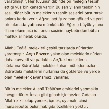
yaratılmıştır. Her tüyünün dibinde bir meleğin tesbih 
ettiği yüz bin kanadı vardır. Bu sarı yılanın tesbihinin 
sesi, diğer bütün meleklerin tesbih seslerini bastırarak 
onlara korku verir. Ağzını açtığı zaman gökleri ve yeri 
bir lokmada yutması mümkündür. Eğer o büyük yılana 
ilham olunmasa idi, onun sesinin heybetinden bütün 
mahlûklar helâk olurdu.
Allahü Teâlâ, melekleri çeşitli tarzlarda nûrlardan 
yaratmıştır. 
Arş-ı Enver
’e yakın olan meleklerin nûrları 
daha kuvvetli ve parlaktır. Arş’taki meleklerin 
nûrlarına Sidre’deki melekler tahammül edemezler. 
Sidre’deki meleklerin nûrlarına da göklerde ve yerde 
olan melekler dayanamaz, yanarlar.
Bütün melekler Allahü Teâlâ’nın emirlerini yapmakla 
meşguldürler. İnsan gibi günah işlemezler. Gıdaları 
Allah’ı zikir olup yemek, içmek, uyumak, cinsî 
münasebette bulunmak gibi özellikleri yoktur. 