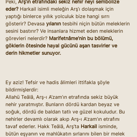
Peki, 
Arş’ın etrafındaki sekiz nehir neyi sembolize 
eder?
 Harkail isimli meleğin Arş’ı dolaşmak için 
yaptığı binlerce yıllık yolculuk bize hangi sırrı 
gösterir? Devasa 
yılanın
 tesbihi niçin bütün meleklerin 
sesini bastırır? Ve insanlara hizmet eden meleklerin 
görevleri nelerdir? 
Marifetnâme’nin bu bölümü, 
göklerin ötesinde hayal gücünü aşan tasvirler ve 
derin hikmetler sunuyor.
Ey aziz! Tefsir ve hadis âlimleri ittifakla şöyle 
bildirmişlerdir:
Allahü Teâlâ, Arş-ı A‘zam’ın etrafında sekiz büyük 
nehir yaratmıştır. Bunların dördü kardan beyaz ve 
soğuk, dördü de baldan tatlı ve güzel kokuludur. Bu 
nehirler devamlı olarak akıp Arş-ı A‘zam’ın etrafını 
tavaf ederler. Hakk Teâlâ, Arş’ta 
Harkail
 isminde, 
bütün eşyanın ve mahlûkatın sırlarını bilen bir melek 