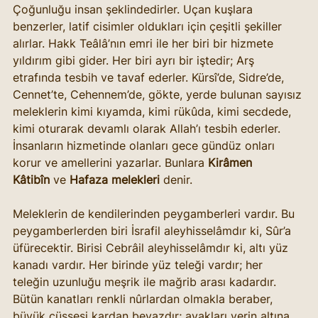
Çoğunluğu insan şeklindedirler. Uçan kuşlara 
benzerler, latif cisimler oldukları için çeşitli şekiller 
alırlar. Hakk Teâlâ’nın emri ile her biri bir hizmete 
yıldırım gibi gider. Her biri ayrı bir iştedir; Arş 
etrafında tesbih ve tavaf ederler. Kürsî’de, Sidre’de, 
Cennet’te, Cehennem’de, gökte, yerde bulunan sayısız 
meleklerin kimi kıyamda, kimi rükûda, kimi secdede, 
kimi oturarak devamlı olarak Allah’ı tesbih ederler. 
İnsanların hizmetinde olanları gece gündüz onları 
korur ve amellerini yazarlar. Bunlara 
Kirâmen 
Kâtibîn
 ve 
Hafaza melekleri
 denir.
Meleklerin de kendilerinden peygamberleri vardır. Bu 
peygamberlerden biri İsrafil aleyhisselâmdır ki, Sûr’a 
üfürecektir. Birisi Cebrâil aleyhisselâmdır ki, altı yüz 
kanadı vardır. Her birinde yüz teleği vardır; her 
teleğin uzunluğu meşrik ile mağrib arası kadardır. 
Bütün kanatları renkli nûrlardan olmakla beraber, 
büyük cüssesi kardan beyazdır; ayakları yerin altına 