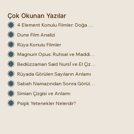
Çok Okunan Yazılar
4 Element Konulu Filmler: Doğa Üstü Güçler
Dune Film Analizi
Rüya Konulu Filmler
Magnum Opus: Ruhsal ve Maddi Dönüşümün Büyük Eseri
Bediüzzaman Said Nursî ve El Çizgileri: İnsan Doğasına Dair Bir Bakış
Rüyada Görülen Sayıların Anlamı
Sabah Namazından Sonra Görülen Rüya Gerçek Olur mu?
Simian Çizgisi ve Anlamı
Psişik Yetenekler Nelerdir?