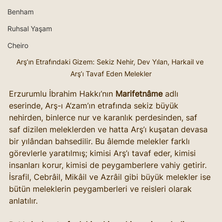
Benham
Ruhsal Yaşam
Cheiro
Arş’ın Etrafındaki Gizem: Sekiz Nehir, Dev Yılan, Harkail ve 
Arş’ı Tavaf Eden Melekler
Erzurumlu İbrahim Hakkı’nın 
Marifetnâme
 adlı 
eserinde, Arş-ı A‘zam’ın etrafında sekiz büyük 
nehirden, binlerce nur ve karanlık perdesinden, saf 
saf dizilen meleklerden ve hatta Arş’ı kuşatan devasa 
bir yılândan bahsedilir. Bu âlemde melekler farklı 
görevlerle yaratılmış; kimisi Arş’ı tavaf eder, kimisi 
insanları korur, kimisi de peygamberlere vahiy getirir. 
İsrafil, Cebrâil, Mikâil ve Azrâil gibi büyük melekler ise 
bütün meleklerin peygamberleri ve reisleri olarak 
anlatılır.