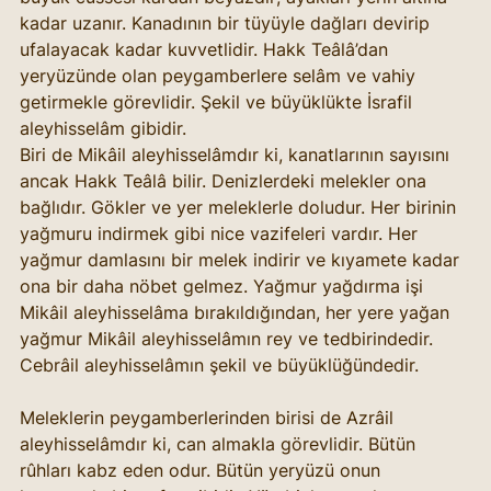
kadar uzanır. Kanadının bir tüyüyle dağları devirip 
ufalayacak kadar kuvvetlidir. Hakk Teâlâ’dan 
yeryüzünde olan peygamberlere selâm ve vahiy 
getirmekle görevlidir. Şekil ve büyüklükte İsrafil 
aleyhisselâm gibidir.
Biri de Mikâil aleyhisselâmdır ki, kanatlarının sayısını 
ancak Hakk Teâlâ bilir. Denizlerdeki melekler ona 
bağlıdır. Gökler ve yer meleklerle doludur. Her birinin 
yağmuru indirmek gibi nice vazifeleri vardır. Her 
yağmur damlasını bir melek indirir ve kıyamete kadar 
ona bir daha nöbet gelmez. Yağmur yağdırma işi 
Mikâil aleyhisselâma bırakıldığından, her yere yağan 
yağmur Mikâil aleyhisselâmın rey ve tedbirindedir. 
Cebrâil aleyhisselâmın şekil ve büyüklüğündedir.
Meleklerin peygamberlerinden birisi de Azrâil 
aleyhisselâmdır ki, can almakla görevlidir. Bütün 
rûhları kabz eden odur. Bütün yeryüzü onun 