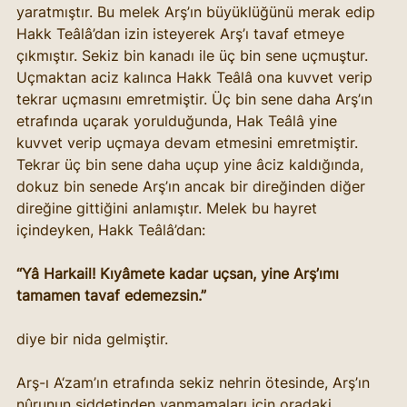
yaratmıştır. Bu melek Arş’ın büyüklüğünü merak edip 
Hakk Teâlâ’dan izin isteyerek Arş’ı tavaf etmeye 
çıkmıştır. Sekiz bin kanadı ile üç bin sene uçmuştur. 
Uçmaktan aciz kalınca Hakk Teâlâ ona kuvvet verip 
tekrar uçmasını emretmiştir. Üç bin sene daha Arş’ın 
etrafında uçarak yorulduğunda, Hak Teâlâ yine 
kuvvet verip uçmaya devam etmesini emretmiştir. 
Tekrar üç bin sene daha uçup yine âciz kaldığında, 
dokuz bin senede Arş’ın ancak bir direğinden diğer 
direğine gittiğini anlamıştır. Melek bu hayret 
içindeyken, Hakk Teâlâ’dan:
“Yâ Harkail! Kıyâmete kadar uçsan, yine Arş’ımı 
tamamen tavaf edemezsin.”
diye bir nida gelmiştir.
Arş-ı A‘zam’ın etrafında sekiz nehrin ötesinde, Arş’ın 
nûrunun şiddetinden yanmamaları için oradaki 