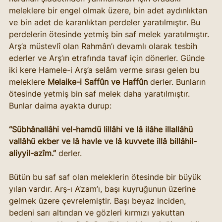
meleklere bir engel olmak üzere, bin adet aydınlıktan 
ve bin adet de karanlıktan perdeler yaratılmıştır. Bu 
perdelerin ötesinde yetmiş bin saf melek yaratılmıştır. 
Arş’a müstevlî olan Rahmân’ı devamlı olarak tesbih 
ederler ve Arş’ın etrafında tavaf için dönerler. Günde 
iki kere Hamele-i Arş’a selâm verme sırası gelen bu 
meleklere 
Melaike-i Saffûn ve Haffûn
 derler. Bunların 
ötesinde yetmiş bin saf melek daha yaratılmıştır. 
Bunlar daima ayakta durup:
“Sübhânallâhi vel-hamdü lillâhi ve lâ ilâhe illallâhü 
vallâhü ekber ve lâ havle ve lâ kuvvete illâ billâhil-
aliyyil-azîm.” 
derler.
Bütün bu saf saf olan meleklerin ötesinde bir büyük 
yılan vardır. Arş-ı A‘zam’ı, başı kuyruğunun üzerine 
gelmek üzere çevrelemiştir. Başı beyaz inciden, 
bedeni sarı altından ve gözleri kırmızı yakuttan 