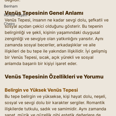
Benham
Venüs Tepesinin Genel Anlamı
Ruhsal Yaşam
Venüs Tepesi, insanın ne kadar sevgi dolu, şefkatli ve 
Cheiro
sosyal açıdan çekici olduğunu gösterir. Bu tepenin 
belirginliği ve şekli, kişinin yaşamındaki duygusal 
zenginliği ve sevgiye olan yatkınlığını yansıtır. Aynı 
zamanda sosyal beceriler, arkadaşlıklar ve aile 
ilişkileri de bu tepe ile yakından ilişkilidir. İyi gelişmiş 
bir Venüs Tepesi, sıcak, açık yürekli ve sosyal 
anlamda başarılı bir kişiyi işaret eder.
Venüs Tepesinin Özellikleri ve Yorumu
Belirgin ve Yüksek Venüs Tepesi
Bu tepe belirgin ve yüksekse, kişi hayat dolu, neşeli, 
sosyal ve sevgi dolu bir karakter sergiler. Romantik 
ilişkilerde tutkulu, sadık ve samimidir. Aynı zamanda 
sanat, müzik ve güzellik gibi estetik değerlere de 