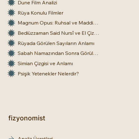
Dune Film Analizi
Rüya Konulu Filmler
Magnum Opus: Ruhsal ve Maddi Dönüşümün Büyük Eseri
Bediüzzaman Said Nursî ve El Çizgileri: İnsan Doğasına Dair Bir Bakış
Rüyada Görülen Sayıların Anlamı
Sabah Namazından Sonra Görülen Rüya Gerçek Olur mu?
Simian Çizgisi ve Anlamı
Psişik Yetenekler Nelerdir?
fizyonomist
Analiz Ücretleri