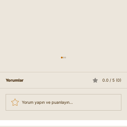
Satürn Halkası ve Anlamı
Fizyonomide Satürn Halkası , kişinin
sorumluluk, disiplin, içsel derinlik ve manevi
Yorumlar
0.0 / 5 (0)
arayışlarını temsil eden bir işarettir. Bu
halka,...
Yorum yapın ve puanlayın...