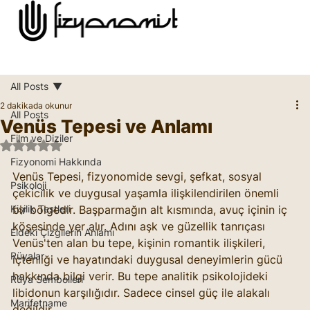
All Posts
2 dakikada okunur
All Posts
Venüs Tepesi ve Anlamı
Film ve Diziler
5 üzerinden NaN yıldız
Fizyonomi Hakkında
Venüs Tepesi, fizyonomide sevgi, şefkat, sosyal 
Psikoloji
çekicilik ve duygusal yaşamla ilişkilendirilen önemli 
Kişilik Testleri
bir bölgedir. Başparmağın alt kısmında, avuç içinin iç 
köşesinde yer alır. Adını aşk ve güzellik tanrıçası 
Eldeki Çizgilerin Anlamı
Venüs'ten alan bu tepe, kişinin romantik ilişkileri, 
Rüyalar
içtenliği ve hayatındaki duygusal deneyimlerin gücü 
hakkında bilgi verir. Bu tepe analitik psikolojideki 
Rüya Sembolleri
libidonun karşılığıdır. Sadece cinsel güç ile alakalı 
Marifetname
değildir. 