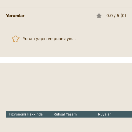
Yorumlar
0.0 / 5 (0)
Yorum yapın ve puanlayın...
Mutsuzum Nasıl Mutlu Olabilirim?
Fizyonomi Hakkında
Ruhsal Yaşam
Rüyalar