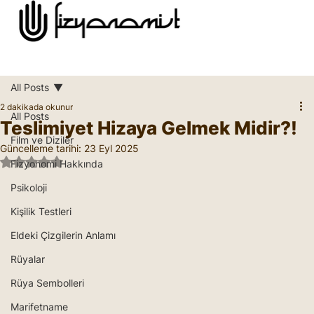
All Posts
2 dakikada okunur
All Posts
Teslimiyet Hizaya Gelmek Midir?!
Film ve Diziler
Güncelleme tarihi:
23 Eyl 2025
5 üzerinden NaN yıldız
Fizyonomi Hakkında
Psikoloji
Kişilik Testleri
Eldeki Çizgilerin Anlamı
Rüyalar
Rüya Sembolleri
Marifetname