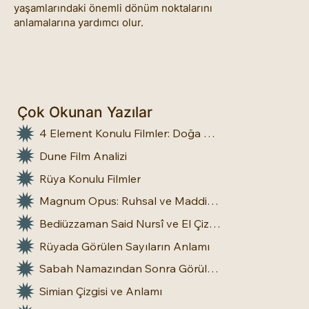
yaşamlarındaki önemli dönüm noktalarını
anlamalarına yardımcı olur.
Çok Okunan Yazılar
4 Element Konulu Filmler: Doğa Üstü Güçler
Dune Film Analizi
Rüya Konulu Filmler
Magnum Opus: Ruhsal ve Maddi Dönüşümün Büyük Eseri
Bediüzzaman Said Nursî ve El Çizgileri: İnsan Doğasına Dair Bir Bakış
Rüyada Görülen Sayıların Anlamı
Sabah Namazından Sonra Görülen Rüya Gerçek Olur mu?
Simian Çizgisi ve Anlamı