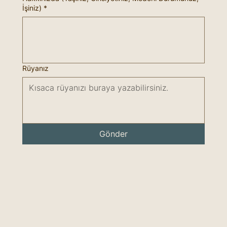
İşiniz)
*
Rüyanız
Gönder