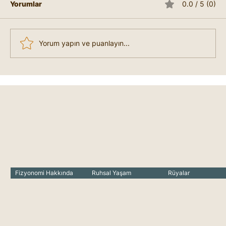
Yorumlar
0.0 / 5 (0)
Yorum yapın ve puanlayın...
Mutsuzum Nasıl Mutlu Olabilirim?
Fizyonomi Hakkında
Ruhsal Yaşam
Rüyalar