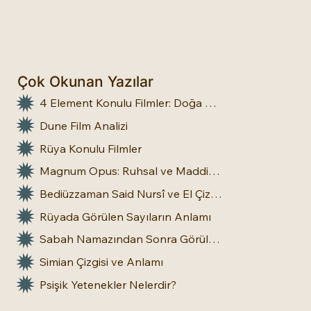
Çok Okunan Yazılar
4 Element Konulu Filmler: Doğa Üstü Güçler
Dune Film Analizi
Rüya Konulu Filmler
Magnum Opus: Ruhsal ve Maddi Dönüşümün Büyük Eseri
Bediüzzaman Said Nursî ve El Çizgileri: İnsan Doğasına Dair Bir Bakış
Rüyada Görülen Sayıların Anlamı
Sabah Namazından Sonra Görülen Rüya Gerçek Olur mu?
Simian Çizgisi ve Anlamı
Psişik Yetenekler Nelerdir?