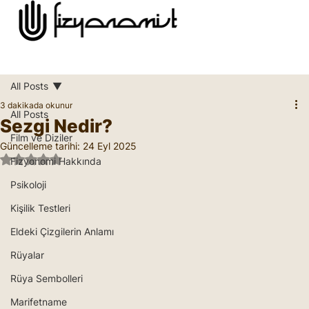
All Posts
3 dakikada okunur
All Posts
Sezgi Nedir?
Film ve Diziler
Güncelleme tarihi:
24 Eyl 2025
5 üzerinden NaN yıldız
Fizyonomi Hakkında
Psikoloji
Kişilik Testleri
Eldeki Çizgilerin Anlamı
Rüyalar
Rüya Sembolleri
Marifetname