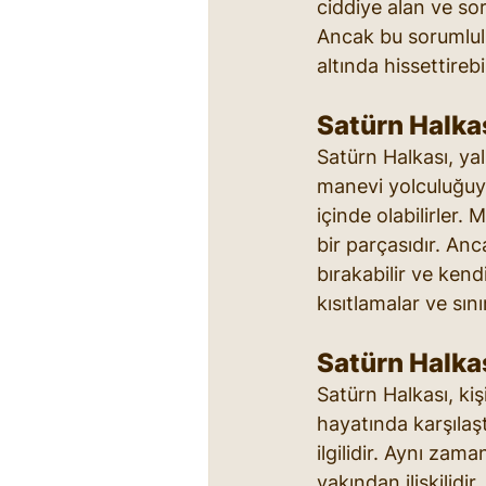
ciddiye alan ve sor
Ancak bu sorumluluk
altında hissettirebil
Satürn Halkas
Satürn Halkası, ya
manevi yolculuğuyla
içinde olabilirler.
bir parçasıdır. Anc
bırakabilir ve kend
kısıtlamalar ve sın
Satürn Halkas
Satürn Halkası, kişi
hayatında karşılaşt
ilgilidir. Aynı zam
yakından ilişkilidi