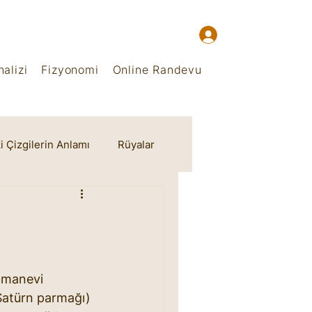
alizi
Fizyonomi
Online Randevu
i Çizgilerin Anlamı
Rüyalar
e manevi 
Satürn parmağı) 