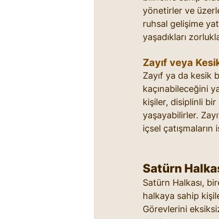
yönetirler ve üzerl
ruhsal gelişime yatk
yaşadıkları zorlukl
Zayıf veya Kesi
Zayıf ya da kesik 
kaçınabileceğini ya
kişiler, disiplinli 
yaşayabilirler. Zay
içsel çatışmaların iş
Satürn Halkas
Satürn Halkası, bir
halkaya sahip kişile
Görevlerini eksiks