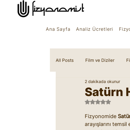
Ana Sayfa
Analiz Ücretleri
Fizy
All Posts
Film ve Diziler
F
2 dakikada okunur
Rüya Sembolleri
Marifet
Satürn 
5 üzerinden NaN 
Fizyonomide 
Satü
arayışlarını temsil 