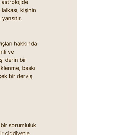
astrolojide 
alkası, kişinin 
 yansıtır.
ışları hakkında 
nli ve 
ı derin bir 
üklenme, baskı 
çek bir derviş 
 bir sorumluluk 
ir ciddiyetle 