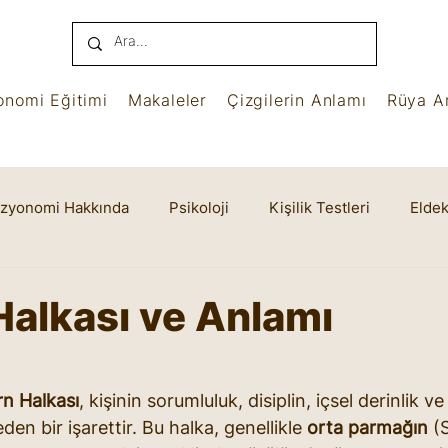
onomi Eğitimi
Makaleler
Çizgilerin Anlamı
Rüya An
izyonomi Hakkında
Psikoloji
Kişilik Testleri
Eldek
name
Benham
Ruhsal Yaşam
Cheiro
Halkası ve Anlamı
yıldız
rn Halkası
, kişinin sorumluluk, disiplin, içsel derinlik v
eden bir işarettir. Bu halka, genellikle 
orta parmağın
 (