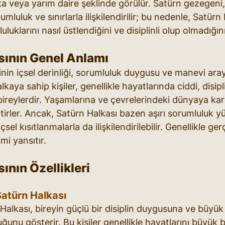
ka veya yarım daire şeklinde görülür. Satürn gezegeni, 
luluk ve sınırlarla ilişkilendirilir; bu nedenle, Satürn H
uklarını nasıl üstlendiğini ve disiplinli olup olmadığını
sının Genel Anlamı
inin içsel derinliği, sorumluluk duygusu ve manevi aray
alkaya sahip kişiler, genellikle hayatlarında ciddi, disipli
ireylerdir. Yaşamlarına ve çevrelerindeki dünyaya karş
ptirler. Ancak, Satürn Halkası bazen aşırı sorumluluk y
sel kısıtlanmalarla da ilişkilendirilebilir. Genellikle ger
mi yansıtır. 
ının Özellikleri
Satürn Halkası
 Halkası, bireyin güçlü bir disiplin duygusuna ve büyük
uğunu gösterir. Bu kişiler genellikle hayatlarını büyük b