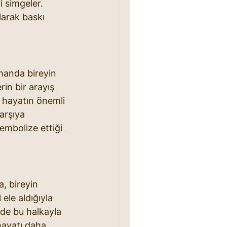
i simgeler. 
larak baskı 
manda bireyin 
rin bir arayış 
n hayatın önemli 
arşıya 
embolize ettiği 
a, bireyin 
ele aldığıyla 
 de bu halkayla 
hayatı daha 