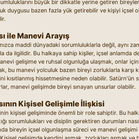
umluluklarını büyük bir dikkatle yerine getiren bireyler
 duygusu bazen fazla yük getirebilir ve kişiyi içsel o
ir.
ı ile Manevi Arayış
lnızca maddi dünyadaki sorumluluklarla değil, aynı za
 da ilgilidir. Bu halkaya sahip kişiler, içsel anlamda de
 Manevi gelişime ve ruhsal olgunluğa ulaşmak, onlar içi
ak, bu manevi yolculuk bazen bireyi zorluklarla karşı k
ini kısıtlanmış hissetmesine neden olabilir. Satürn'ün s
ırlar, manevi gelişimde bireyi sınayan unsurlar olabilir.
ının Kişisel Gelişimle İlişkisi
nin kişisel gelişiminde önemli bir role sahiptir. Bu halk
ığı sorumlulukları ve disiplin gerektiren durumları nasıl 
anda bireyin içsel olgunlaşma süreci ve manevi gelişimi
r. Kişisel gelişimde kendini aşmak, zorlukları aşmak ve 