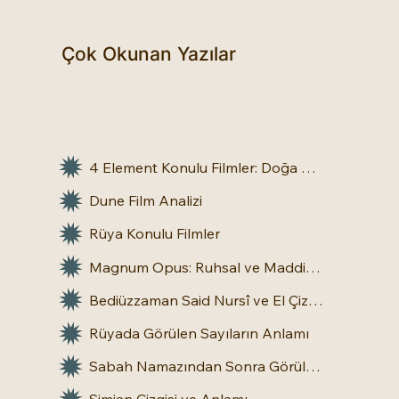
Çok Okunan Yazılar
4 Element Konulu Filmler: Doğa Üstü Güçler
Dune Film Analizi
Rüya Konulu Filmler
Magnum Opus: Ruhsal ve Maddi Dönüşümün Büyük Eseri
Bediüzzaman Said Nursî ve El Çizgileri: İnsan Doğasına Dair Bir Bakış
Rüyada Görülen Sayıların Anlamı
Sabah Namazından Sonra Görülen Rüya Gerçek Olur mu?