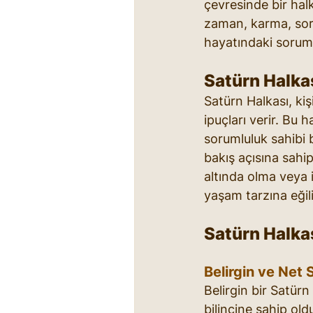
çevresinde bir hal
zaman, karma, sorum
hayatındaki sorumlul
Satürn Halka
Satürn Halkası, kiş
ipuçları verir. Bu h
sorumluluk sahibi b
bakış açısına sahi
altında olma veya iç
yaşam tarzına eğili
Satürn Halkas
Belirgin ve Net 
Belirgin bir Satürn
bilincine sahip old