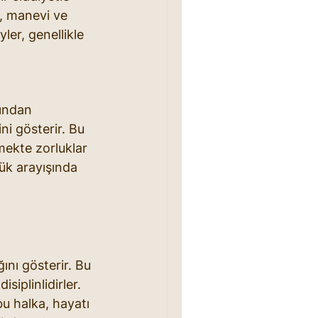
a, manevi ve 
ler, genellikle 
ından 
ni gösterir. Bu 
rmekte zorluklar 
ük arayışında 
ını gösterir. Bu 
siplinlidirler. 
u halka, hayatı 