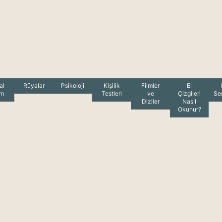
al
Rüyalar
Psikoloji
Kişilik
Filmler
El
am
Testleri
ve
Çizgileri
Se
Diziler
Nasıl
Okunur?