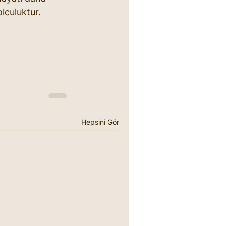
olculuktur.
Hepsini Gör