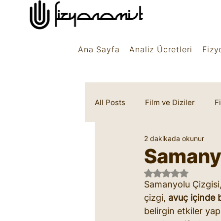
Ana Sayfa
Analiz Ücretleri
Fizy
All Posts
Film ve Diziler
F
2 dakikada okunur
Rüya Sembolleri
Marifet
Samanyo
5 üzerinden NaN 
Samanyolu Çizgisi, 
çizgi, 
avuç içinde 
belirgin etkiler yap