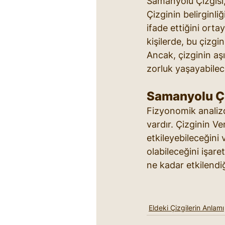
Samanyolu Çizgisi, 
Çizginin belirginli
ifade ettiğini orta
kişilerde, bu çizgin
Ancak, çizginin aşı
zorluk yaşayabilece
Samanyolu Çiz
Fizyonomik analizde
vardır. Çizginin V
etkileyebileceğini 
olabileceğini işare
ne kadar etkilendiğ
Eldeki Çizgilerin Anlamı