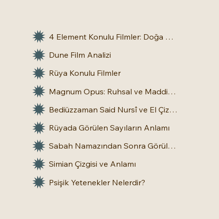
4 Element Konulu Filmler: Doğa Üstü Güçler
Dune Film Analizi
Rüya Konulu Filmler
Magnum Opus: Ruhsal ve Maddi Dönüşümün Büyük Eseri
Bediüzzaman Said Nursî ve El Çizgileri: İnsan Doğasına Dair Bir Bakış
Rüyada Görülen Sayıların Anlamı
Sabah Namazından Sonra Görülen Rüya Gerçek Olur mu?
Simian Çizgisi ve Anlamı
Psişik Yetenekler Nelerdir?