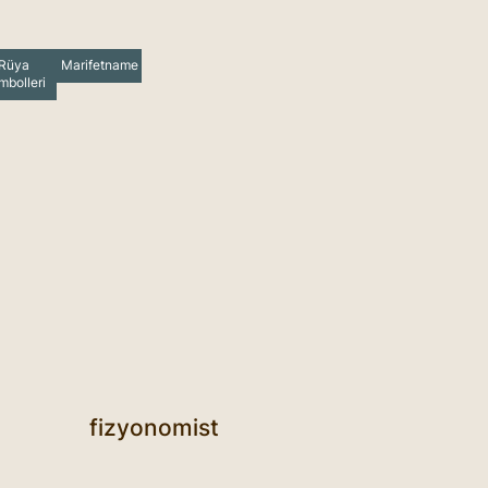
Rüya
Marifetname
mbolleri
fizyonomist