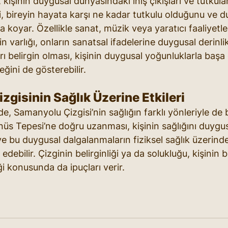
kişinin duygusal dünyasındaki iniş çıkışları ve tutkuları
ği, bireyin hayata karşı ne kadar tutkulu olduğunu ve du
ya koyar. Özellikle sanat, müzik veya yaratıcı faaliyetler
in varlığı, onların sanatsal ifadelerine duygusal derinlik 
rı belirgin olması, kişinin duygusal yoğunluklarla başa
ğini de gösterebilir.
gisinin Sağlık Üzerine Etkileri
, Samanyolu Çizgisi’nin sağlığın farklı yönleriyle de b
enüs Tepesi’ne doğru uzanması, kişinin sağlığını duygu
ve bu duygusal dalgalanmaların fiziksel sağlık üzerinde 
t edebilir. Çizginin belirginliği ya da solukluğu, kişini
i konusunda da ipuçları verir.