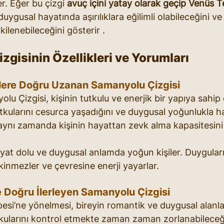
er. Eğer bu çizgi 
avuç içini yatay olarak geçip Venüs T
n duygusal hayatında aşırılıklara eğilimli olabileceğini v
ilenebileceğini gösterir .
gisinin Özellikleri ve Yorumları
eklere Doğru Uzanan Samanyolu Çizgisi
olu Çizgisi, kişinin tutkulu ve enerjik bir yapıya sahi
utkularını cesurca yaşadığını ve duygusal yoğunlukla ha
 aynı zamanda kişinin hayattan zevk alma kapasitesini 
hayat dolu ve duygusal anlamda yoğun kişiler. Duygular
inmezler ve çevresine enerji yayarlar.
 Doğru İlerleyen Samanyolu Çizgisi
esi’ne yönelmesi, bireyin romantik ve duygusal alanla
tkularını kontrol etmekte zaman zaman zorlanabileceğin