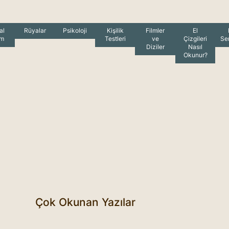
al
Rüyalar
Psikoloji
Kişilik
Filmler
El
am
Testleri
ve
Çizgileri
Se
Diziler
Nasıl
Okunur?
Çok Okunan Yazılar