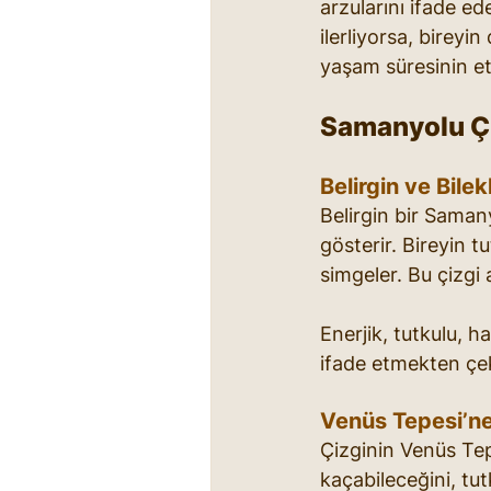
arzularını ifade ed
ilerliyorsa, bireyi
yaşam süresinin etk
Samanyolu Çiz
Belirgin ve Bil
Belirgin bir Samany
gösterir. Bireyin t
simgeler. Bu çizgi
Enerjik, tutkulu, 
ifade etmekten çek
Venüs Tepesi’ne
Çizginin Venüs Tep
kaçabileceğini, tu