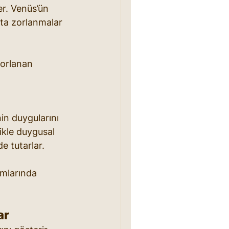
er. Venüs’ün 
akta zorlanmalar 
orlanan 
in duygularını 
likle duygusal 
e tutarlar.
amlarında 
ar