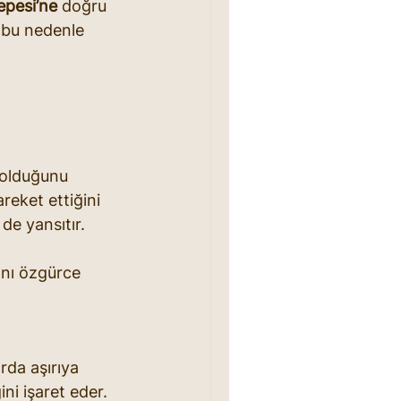
epesi’ne
 doğru 
e bu nedenle 
p olduğunu 
reket ettiğini 
de yansıtır.
ını özgürce 
rda aşırıya 
i işaret eder. 