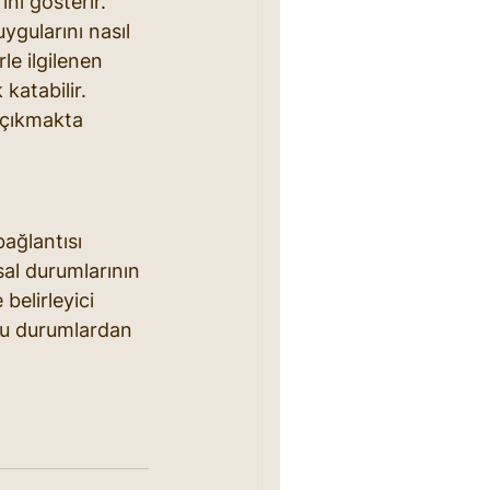
nı gösterir. 
ygularını nasıl 
le ilgilenen 
katabilir. 
 çıkmakta 
ağlantısı 
sal durumlarının 
belirleyici 
n bu durumlardan 