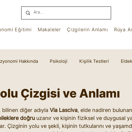
onomi Eğitimi
Makaleler
Çizgilerin Anlamı
Rüya An
izyonomi Hakkında
Psikoloji
Kişilik Testleri
Eldek
name
Benham
Ruhsal Yaşam
Cheiro
lu Çizgisi ve Anlamı
yıldız
bilinen diğer adıyla 
Via Lasciva
, elde nadiren bulunan 
bileklere doğru
 uzanır ve kişinin fiziksel ve duygusal 
ar. Çizginin yolu ve şekli, kişinin tutkularını ve yaşamd