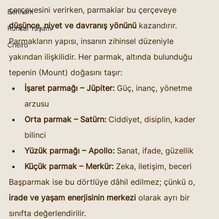
çerçevesini verirken, parmaklar bu çerçeveye 
Benham
düşünce, niyet ve davranış yönünü
 kazandırır.
Ruhsal Yaşam
Parmakların yapısı, insanın zihinsel düzeniyle 
Cheiro
yakından ilişkilidir. Her parmak, altında bulunduğu 
tepenin (Mount) doğasını taşır:
İşaret parmağı – Jüpiter:
 Güç, inanç, yönetme 
arzusu
Orta parmak – Satürn:
 Ciddiyet, disiplin, kader 
bilinci
Yüzük parmağı – Apollo:
 Sanat, ifade, güzellik
Küçük parmak – Merkür:
 Zeka, iletişim, beceri
Başparmak ise bu dörtlüye dâhil edilmez; çünkü o, 
irade ve yaşam enerjisinin merkezi
 olarak ayrı bir 
sınıfta değerlendirilir.