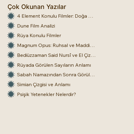
Çok Okunan Yazılar
4 Element Konulu Filmler: Doğa Üstü Güçler
Dune Film Analizi
Rüya Konulu Filmler
Magnum Opus: Ruhsal ve Maddi Dönüşümün Büyük Eseri
Bediüzzaman Said Nursî ve El Çizgileri: İnsan Doğasına Dair Bir Bakış
Rüyada Görülen Sayıların Anlamı
Sabah Namazından Sonra Görülen Rüya Gerçek Olur mu?
Simian Çizgisi ve Anlamı
Psişik Yetenekler Nelerdir?