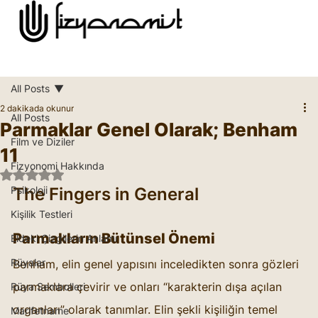
All Posts
2 dakikada okunur
All Posts
Parmaklar Genel Olarak; Benham
Film ve Diziler
11
Fizyonomi Hakkında
5 üzerinden NaN yıldız
Psikoloji
The Fingers in General
Kişilik Testleri
Parmakların Bütünsel Önemi
Eldeki Çizgilerin Anlamı
Rüyalar
Benham, elin genel yapısını inceledikten sonra gözleri 
parmaklara çevirir ve onları “karakterin dışa açılan 
Rüya Sembolleri
organları” olarak tanımlar. Elin şekli kişiliğin temel 
Marifetname