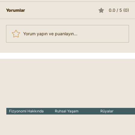
Fizyonomide Satürn Halkası , kişinin
sorumluluk, disiplin, içsel derinlik ve manevi
Yorumlar
0.0 / 5 (0)
arayışlarını temsil eden bir işarettir. Bu
halka,...
Yorum yapın ve puanlayın...
Fizyonomi Hakkında
Ruhsal Yaşam
Rüyalar