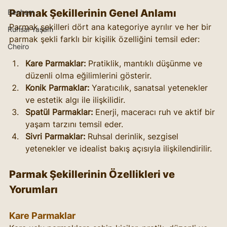
Parmak Şekillerinin Genel Anlamı
Benham
Parmak şekilleri dört ana kategoriye ayrılır ve her bir 
Ruhsal Yaşam
parmak şekli farklı bir kişilik özelliğini temsil eder:
Cheiro
Kare Parmaklar:
 Pratiklik, mantıklı düşünme ve 
düzenli olma eğilimlerini gösterir.
Konik Parmaklar:
 Yaratıcılık, sanatsal yetenekler 
ve estetik algı ile ilişkilidir.
Spatül Parmaklar:
 Enerji, maceracı ruh ve aktif bir 
yaşam tarzını temsil eder.
Sivri Parmaklar:
 Ruhsal derinlik, sezgisel 
yetenekler ve idealist bakış açısıyla ilişkilendirilir.
Parmak Şekillerinin Özellikleri ve 
Yorumları
Kare Parmaklar