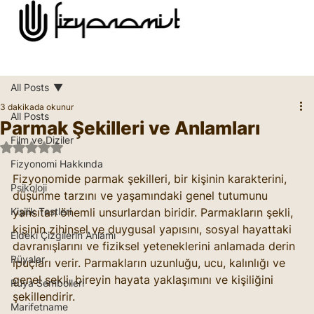
All Posts
3 dakikada okunur
All Posts
Parmak Şekilleri ve Anlamları
Film ve Diziler
5 üzerinden NaN yıldız
Fizyonomi Hakkında
Fizyonomide parmak şekilleri, bir kişinin karakterini, 
Psikoloji
düşünme tarzını ve yaşamındaki genel tutumunu 
Kişilik Testleri
yansıtan önemli unsurlardan biridir. Parmakların şekli, 
kişinin zihinsel ve duygusal yapısını, sosyal hayattaki 
Eldeki Çizgilerin Anlamı
davranışlarını ve fiziksel yeteneklerini anlamada derin 
Rüyalar
ipuçları verir. Parmakların uzunluğu, ucu, kalınlığı ve 
genel şekli, bireyin hayata yaklaşımını ve kişiliğini 
Rüya Sembolleri
şekillendirir.
Marifetname