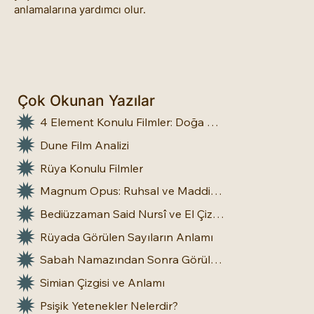
anlamalarına yardımcı olur.
Çok Okunan Yazılar
4 Element Konulu Filmler: Doğa Üstü Güçler
Dune Film Analizi
Rüya Konulu Filmler
Magnum Opus: Ruhsal ve Maddi Dönüşümün Büyük Eseri
Bediüzzaman Said Nursî ve El Çizgileri: İnsan Doğasına Dair Bir Bakış
Rüyada Görülen Sayıların Anlamı
Sabah Namazından Sonra Görülen Rüya Gerçek Olur mu?
Simian Çizgisi ve Anlamı
Psişik Yetenekler Nelerdir?