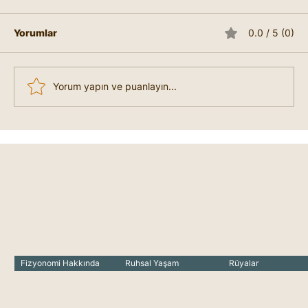
İlham Çizgisi, elin iç kısmında yer alan ve
genellikle nadir görülen bir çizgidir. Çizginin
Yorumlar
0.0 / 5 (0)
formu, avuç içinde Merkür Tepesi'nden
(küçük...
Yorum yapın ve puanlayın...
Fizyonomi Hakkında
Ruhsal Yaşam
Rüyalar