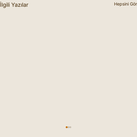
Hepsini Gör
İlgili Yazılar
İlham Çizgisi ve Anlamı