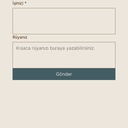
İşiniz)
*
Rüyanız
Gönder