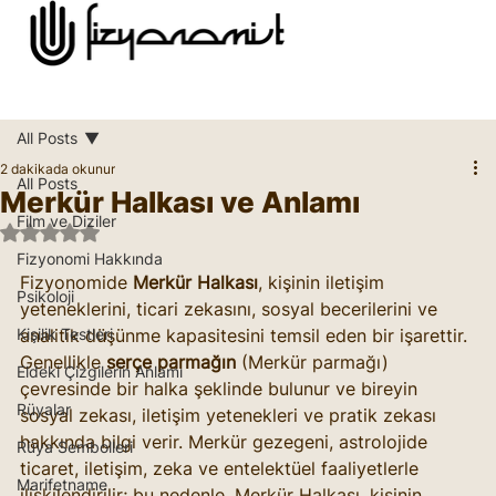
All Posts
2 dakikada okunur
All Posts
Merkür Halkası ve Anlamı
Film ve Diziler
5 üzerinden NaN yıldız
Fizyonomi Hakkında
Fizyonomide 
Merkür Halkası
, kişinin iletişim 
Psikoloji
yeteneklerini, ticari zekasını, sosyal becerilerini ve 
Kişilik Testleri
analitik düşünme kapasitesini temsil eden bir işarettir. 
Genellikle 
serçe parmağın
 (Merkür parmağı) 
Eldeki Çizgilerin Anlamı
çevresinde bir halka şeklinde bulunur ve bireyin 
Rüyalar
sosyal zekası, iletişim yetenekleri ve pratik zekası 
hakkında bilgi verir. Merkür gezegeni, astrolojide 
Rüya Sembolleri
ticaret, iletişim, zeka ve entelektüel faaliyetlerle 
Marifetname
ilişkilendirilir; bu nedenle, Merkür Halkası, kişinin 