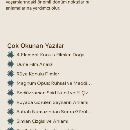
yaşamlarındaki önemli dönüm noktalarını
anlamalarına yardımcı olur.
Çok Okunan Yazılar
4 Element Konulu Filmler: Doğa Üstü Güçler
Dune Film Analizi
Rüya Konulu Filmler
Magnum Opus: Ruhsal ve Maddi Dönüşümün Büyük Eseri
Bediüzzaman Said Nursî ve El Çizgileri: İnsan Doğasına Dair Bir Bakış
Rüyada Görülen Sayıların Anlamı
Sabah Namazından Sonra Görülen Rüya Gerçek Olur mu?
Simian Çizgisi ve Anlamı