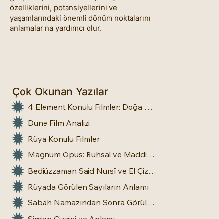
özelliklerini, potansiyellerini ve
yaşamlarındaki önemli dönüm noktalarını
anlamalarına yardımcı olur.
Çok Okunan Yazılar
4 Element Konulu Filmler: Doğa Üstü Güçler
Dune Film Analizi
Rüya Konulu Filmler
Magnum Opus: Ruhsal ve Maddi Dönüşümün Büyük Eseri
Bediüzzaman Said Nursî ve El Çizgileri: İnsan Doğasına Dair Bir Bakış
Rüyada Görülen Sayıların Anlamı
Sabah Namazından Sonra Görülen Rüya Gerçek Olur mu?
Simian Çizgisi ve Anlamı