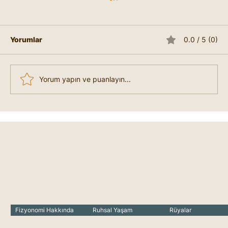
Satürn Halkası ve Anlamı
Fizyonomide Satürn Halkası , kişinin
sorumluluk, disiplin, içsel derinlik ve manevi
Yorumlar
0.0 / 5 (0)
arayışlarını temsil eden bir işarettir. Bu
halka,...
Yorum yapın ve puanlayın...
Fizyonomi Hakkında
Ruhsal Yaşam
Rüyalar