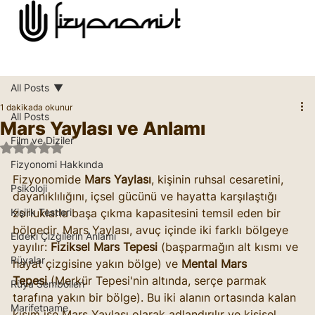
All Posts
1 dakikada okunur
All Posts
Mars Yaylası ve Anlamı
Film ve Diziler
5 üzerinden NaN yıldız
Fizyonomi Hakkında
Fizyonomide 
Mars Yaylası
, kişinin ruhsal cesaretini, 
Psikoloji
dayanıklılığını, içsel gücünü ve hayatta karşılaştığı 
Kişilik Testleri
zorluklarla başa çıkma kapasitesini temsil eden bir 
bölgedir. Mars Yaylası, avuç içinde iki farklı bölgeye 
Eldeki Çizgilerin Anlamı
yayılır: 
Fiziksel Mars Tepesi
 (başparmağın alt kısmı ve 
Rüyalar
hayat çizgisine yakın bölge) ve 
Mental Mars 
Tepesi
 (Merkür Tepesi'nin altında, serçe parmak 
Rüya Sembolleri
tarafına yakın bir bölge). Bu iki alanın ortasında kalan 
Marifetname
kısım ise Mars Yaylası olarak adlandırılır ve kişisel 