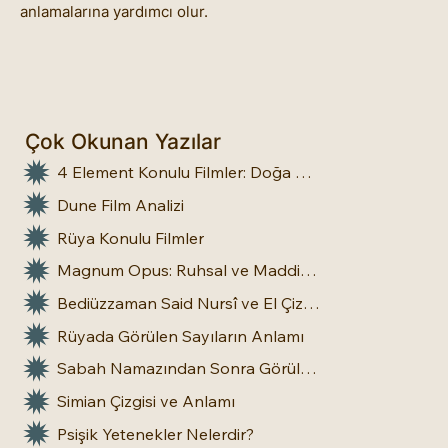
anlamalarına yardımcı olur.
Çok Okunan Yazılar
4 Element Konulu Filmler: Doğa Üstü Güçler
Dune Film Analizi
Rüya Konulu Filmler
Magnum Opus: Ruhsal ve Maddi Dönüşümün Büyük Eseri
Bediüzzaman Said Nursî ve El Çizgileri: İnsan Doğasına Dair Bir Bakış
Rüyada Görülen Sayıların Anlamı
Sabah Namazından Sonra Görülen Rüya Gerçek Olur mu?
Simian Çizgisi ve Anlamı
Psişik Yetenekler Nelerdir?