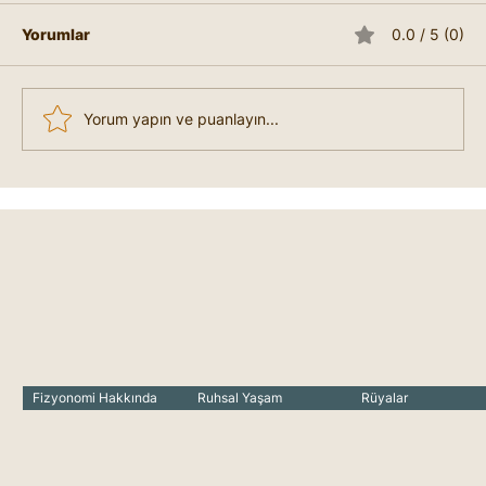
Yorumlar
0.0 / 5 (0)
Yorum yapın ve puanlayın...
Liderlik Nedir, Nasıl Lider Olunur?
Fizyonomi Hakkında
Ruhsal Yaşam
Rüyalar