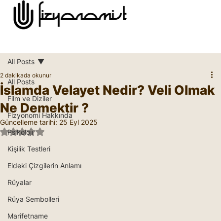
All Posts
2 dakikada okunur
All Posts
İslamda Velayet Nedir? Veli Olmak
Film ve Diziler
Ne Demektir ?
Fizyonomi Hakkında
Güncelleme tarihi:
25 Eyl 2025
5 üzerinden NaN yıldız
Psikoloji
Kişilik Testleri
Eldeki Çizgilerin Anlamı
Rüyalar
Rüya Sembolleri
Marifetname