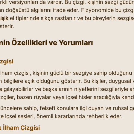
rklı versiyonları da vardır. Bu çizgi, kişinin sezgi gücü
 doğaüstü algılarını ifade eder. Fizyonomide bu çizgi,
işik
 el tiplerinde sıkça rastlanır ve bu bireylerin sezgi
terir.
nin Özellikleri ve Yorumları
zgisi
 ilham çizgisi, kişinin güçlü bir sezgiye sahip olduğunu 
n bilgilere açık olduğunu gösterir. Bu kişiler, duygusal 
lgılayabilirler ve başkalarının niyetlerini sezgileriyle 
ezgiler, bazen rüyalar veya içsel hisler aracılığıyla kend
üncelere sahip, felsefi konulara ilgi duyan ve ruhsal g
ve içsel sesleri, önemli kararlarında rehberlik eder.
 İlham Çizgisi