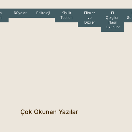
al
Rüyalar
Psikoloji
Kişilik
Filmler
El
am
Testleri
ve
Çizgileri
Se
Diziler
Nasıl
Okunur?
Çok Okunan Yazılar