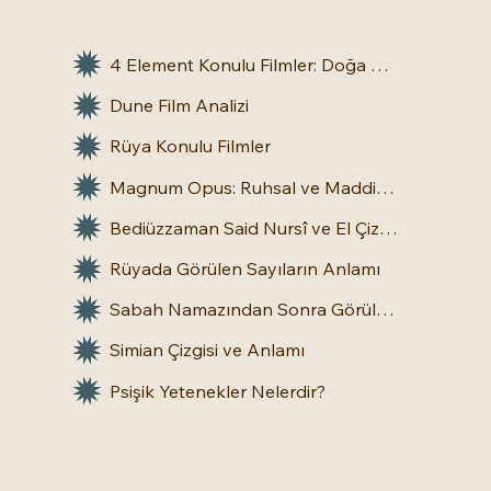
4 Element Konulu Filmler: Doğa Üstü Güçler
Dune Film Analizi
Rüya Konulu Filmler
Magnum Opus: Ruhsal ve Maddi Dönüşümün Büyük Eseri
Bediüzzaman Said Nursî ve El Çizgileri: İnsan Doğasına Dair Bir Bakış
Rüyada Görülen Sayıların Anlamı
Sabah Namazından Sonra Görülen Rüya Gerçek Olur mu?
Simian Çizgisi ve Anlamı
Psişik Yetenekler Nelerdir?