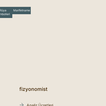
Rüya
Marifetname
mbolleri
fizyonomist
Analiz Ücretleri