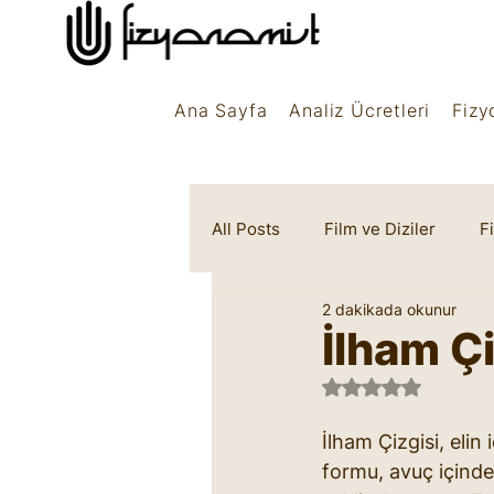
Ana Sayfa
Analiz Ücretleri
Fizy
All Posts
Film ve Diziler
F
2 dakikada okunur
Rüya Sembolleri
Marifet
İlham Ç
5 üzerinden NaN 
İlham Çizgisi, elin 
formu, avuç içinde