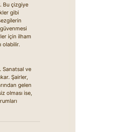
. Bu çizgiye 
ler gibi 
sezgilerin 
a güvenmesi 
ler için ilham 
olabilir.
r. Sanatsal ve 
ar. Şairler, 
larından gelen 
iz olması ise, 
rumları 