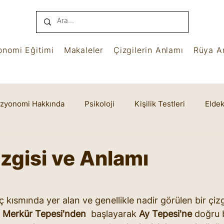
onomi Eğitimi
Makaleler
Çizgilerin Anlamı
Rüya An
izyonomi Hakkında
Psikoloji
Kişilik Testleri
Eldek
name
Benham
Ruhsal Yaşam
Cheiro
izgisi ve Anlamı
yıldız
iç kısmında yer alan ve genellikle nadir görülen bir çizg
 
Merkür Tepesi'nden 
 başlayarak 
Ay Tepesi'ne 
doğru b