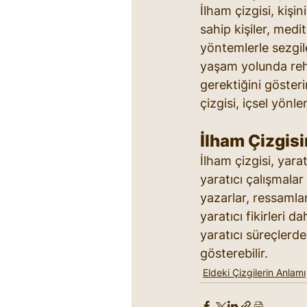
İlham çizgisi, kişi
sahip kişiler, medi
yöntemlerle sezgiler
yaşam yolunda rehb
gerektiğini gösterir
çizgisi, içsel yönl
İlham Çizgisi
İlham çizgisi, yarat
yaratıcı çalışmalar
yazarlar, ressamlar
yaratıcı fikirleri d
yaratıcı süreçlerde
gösterebilir.
Eldeki Çizgilerin Anlamı