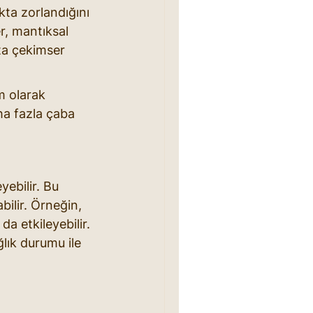
kta zorlandığını 
er, mantıksal 
ta çekimser 
m olarak 
ha fazla çaba 
eyebilir. Bu 
bilir. Örneğin, 
da etkileyebilir. 
ğlık durumu ile 