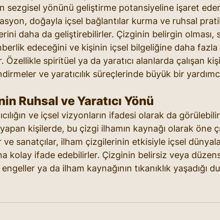
nin sezgisel yönünü geliştirme potansiyeline işaret eder
tasyon, doğayla içsel bağlantılar kurma ve ruhsal pratik
ini daha da geliştirebilirler. Çizginin belirgin olması, 
erlik edeceğini ve kişinin içsel bilgeliğine daha fazl
. Özellikle spiritüel ya da yaratıcı alanlarda çalışan kişi
endirmeler ve yaratıcılık süreçlerinde büyük bir yardımcı 
nin Ruhsal ve Yaratıcı Yönü
ıcılığın ve içsel vizyonların ifadesi olarak da görülebili
 yapan kişilerde, bu çizgi ilhamın kaynağı olarak öne çık
 ve sanatçılar, ilham çizgilerinin etkisiyle içsel dünya
aha kolay ifade edebilirler. Çizginin belirsiz veya düzens
 engeller ya da ilham kaynağının tıkanıklık yaşadığı du