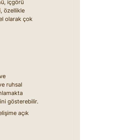
nü, içgörü 
 özellikle 
sel olarak çok 
ve 
ve ruhsal 
anlamakta 
ini gösterebilir.
elişime açık 