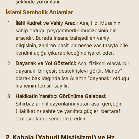
şeklinde yorumlanır.
İslamî Sembolik Anlamlar
İlâhî Kudret ve Vahiy Aracı
: Asa, Hz. Musa’nın 
sahip olduğu peygamberlik mucizesinin bir 
aracıdır. Burada insana bahşedilen vahiy 
bilgisinin, zahiren basit bir nesne vasıtasıyla bile 
kendini açığa çıkarabileceğine işaret eder.
Dayanak ve Yol Gösterici
: Asa, fiziksel olarak bir 
dayanak, bir çeşit destek işlevi görür. Manevî 
olarak bakıldığında ise Allah’ın “dayanak” olduğu 
inancının temsili sayılır.
Hakikatin Yanıltıcı Görünüme Galebesi
: 
Sihirbazların illüzyonlarını yutan asa, gerçeğin 
(Hakikatin) sahte ve yanıltıcı güçleri bertaraf 
etmesi olarak sembolize edilir.
2. Kabala (Yahudi Mistisizmi) ve Hz. 