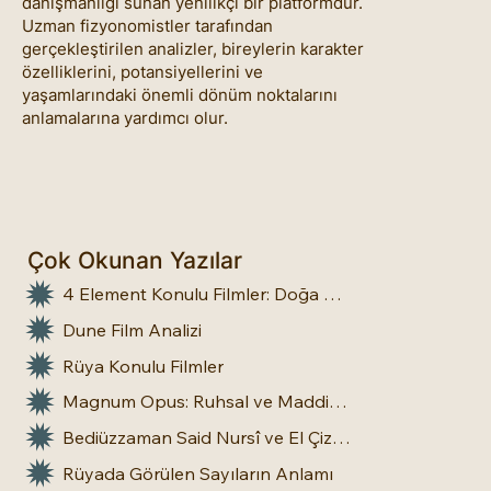
danışmanlığı sunan yenilikçi bir platformdur.
Uzman fizyonomistler tarafından
gerçekleştirilen analizler, bireylerin karakter
özelliklerini, potansiyellerini ve
yaşamlarındaki önemli dönüm noktalarını
anlamalarına yardımcı olur.
Çok Okunan Yazılar
4 Element Konulu Filmler: Doğa Üstü Güçler
Dune Film Analizi
Rüya Konulu Filmler
Magnum Opus: Ruhsal ve Maddi Dönüşümün Büyük Eseri
Bediüzzaman Said Nursî ve El Çizgileri: İnsan Doğasına Dair Bir Bakış
Rüyada Görülen Sayıların Anlamı