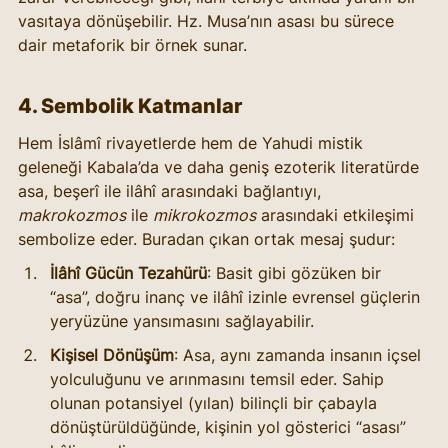
vasıtaya dönüşebilir. Hz. Musa’nın asası bu sürece 
dair metaforik bir örnek sunar.
4. Sembolik Katmanlar
Hem İslâmî rivayetlerde hem de Yahudi mistik 
geleneği Kabala’da ve daha geniş ezoterik literatürde 
asa, beşerî ile ilâhî arasındaki bağlantıyı, 
makrokozmos
 ile 
mikrokozmos
 arasındaki etkileşimi 
sembolize eder. Buradan çıkan ortak mesaj şudur:
İlâhî Gücün Tezahürü
: Basit gibi gözüken bir 
“asa”, doğru inanç ve ilâhî izinle evrensel güçlerin 
yeryüzüne yansımasını sağlayabilir.
Kişisel Dönüşüm
: Asa, aynı zamanda insanın içsel 
yolculuğunu ve arınmasını temsil eder. Sahip 
olunan potansiyel (yılan) bilinçli bir çabayla 
dönüştürüldüğünde, kişinin yol gösterici “asası” 