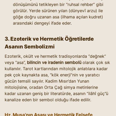
dönüşümünü tetikleyen bir “ruhsal rehber” gibi 
görülür. Yerde sürünen yılan (dünyevî arzu) ile 
göğe doğru uzanan asa (ilhama açılan kudret) 
arasındaki dengeyi ifade eder.
3. Ezoterik ve Hermetik Öğretilerde 
Asanın Sembolizmi
Ezoterik, okült ve hermetik tradisyonlarda “değnek” 
veya “asa”, 
bilincin ve iradenin sembolü
 olarak çok sık 
kullanılır. Tarot kartlarından mitolojik anlatılara kadar 
pek çok kaynakta asa, “kök enerji”nin ve yaratıcı 
gücün temsili sayılır. Kadim Mısır’dan Yunan 
mitolojisine, oradan Orta Çağ simya metinlerine 
kadar uzanan geniş bir literatürde, asanın “ilâhî güç”ü 
kanalize eden bir sembol olduğu ifade edilir.
Hz. Musa’nın Asası ve Hermetik Felsefe