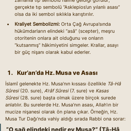
zamanla tıp sembolü hâline geldiği görülür; 
gerçekte tıp sembolü “Asklepios’un yılanlı asası” 
olsa da iki sembol sıklıkla karıştırılır.
Kraliyet Sembolizmi:
 Orta Çağ Avrupa’sında 
hükümdarların elindeki “asâ” (scepter), meşru 
otoritenin onlara ait olduğunu ve onların 
“kutsanmış” hâkimiyetini simgeler. Krallar, asayı 
bir güç nişanı olarak kabul ederler.
Kur’an’da Hz. Musa ve Asası 
İslamî gelenekte Hz. Musa’nın kıssası özellikle 
Tâ-Hâ 
Sûresi
 (20. sure), 
A’râf Sûresi
 (7. sure) ve 
Kasas 
Sûresi
 (28. sure) başta olmak üzere birçok surede 
anlatılır. Bu surelerde Hz. Musa’nın asası, Allah’ın bir 
mucize nişanesi olarak ön plana çıkar. Örneğin, Hz. 
Musa Tur Dağı’nda vahiy aldığı sırada Rabbi ona sorar:
“O sağ elindeki nedir ey Musa?” (Tâ-Hâ 