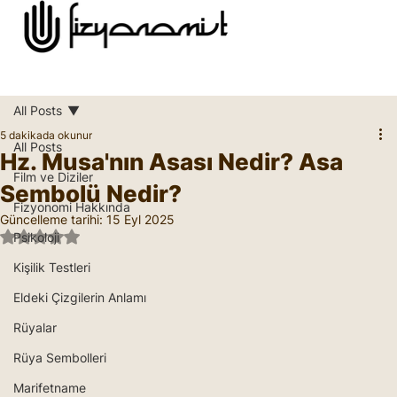
All Posts
5 dakikada okunur
All Posts
Hz. Musa'nın Asası Nedir? Asa
Film ve Diziler
Sembolü Nedir?
Fizyonomi Hakkında
Güncelleme tarihi:
15 Eyl 2025
5 üzerinden NaN yıldız
Psikoloji
Kişilik Testleri
Eldeki Çizgilerin Anlamı
Rüyalar
Rüya Sembolleri
Marifetname