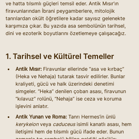
ve hatta tılsımlı güçleri temsil eder. Antik Mısır’ın 
firavunlarından İbrani peygamberlere, mitolojik 
tanrılardan okült öğretilere kadar sayısız gelenekte 
karşımıza çıkar. Bu yazıda asa sembolünün tarihsel, 
dini ve ezoterik boyutlarını özetlemeye çalışacağız.
1. Tarihsel ve Kültürel Temeller
Antik Mısır:
 Firavunlar ellerinde “asa ve kırbaç” 
(Heka ve Nehaja) tutarak tasvir edilirler. Bunlar 
kraliyeti, gücü ve halk üzerindeki denetimi 
simgeler. “Heka” denilen çoban asası, firavunun 
“kılavuz” rolünü, “Nehaja” ise ceza ve koruma 
işlevini anlatır.
Antik Yunan ve Roma:
 Tanrı Hermes’in ünlü 
kerykeion
 veya 
caduceus
 isimli kanatlı asası, hem 
iletişimi hem de tılsımlı gücü ifade eder. Bunun 