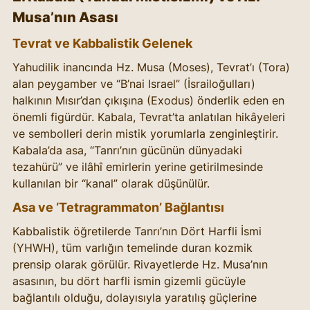
Musa’nın Asası
Tevrat ve Kabbalistik Gelenek
Yahudilik inancında Hz. Musa (Moses), Tevrat’ı (Tora) 
alan peygamber ve “B’nai Israel” (İsrailoğulları) 
halkının Mısır’dan çıkışına (Exodus) önderlik eden en 
önemli figürdür. Kabala, Tevrat’ta anlatılan hikâyeleri 
ve sembolleri derin mistik yorumlarla zenginleştirir. 
Kabala’da asa, “Tanrı’nın gücünün dünyadaki 
tezahürü” ve ilâhî emirlerin yerine getirilmesinde 
kullanılan bir “kanal” olarak düşünülür.
Asa ve ‘Tetragrammaton’ Bağlantısı
Kabbalistik öğretilerde Tanrı’nın Dört Harfli İsmi 
(YHWH), tüm varlığın temelinde duran kozmik 
prensip olarak görülür. Rivayetlerde Hz. Musa’nın 
asasının, bu dört harfli ismin gizemli gücüyle 
bağlantılı olduğu, dolayısıyla yaratılış güçlerine 