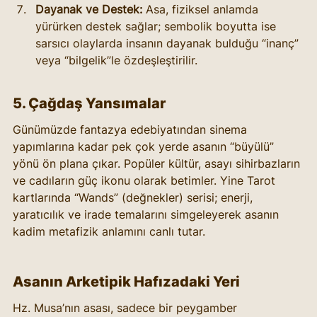
Dayanak ve Destek:
 Asa, fiziksel anlamda 
yürürken destek sağlar; sembolik boyutta ise 
sarsıcı olaylarda insanın dayanak bulduğu “inanç” 
veya “bilgelik”le özdeşleştirilir.
5. Çağdaş Yansımalar
Günümüzde fantazya edebiyatından sinema 
yapımlarına kadar pek çok yerde asanın “büyülü” 
yönü ön plana çıkar. Popüler kültür, asayı sihirbazların 
ve cadıların güç ikonu olarak betimler. Yine Tarot 
kartlarında “Wands” (değnekler) serisi; enerji, 
yaratıcılık ve irade temalarını simgeleyerek asanın 
kadim metafizik anlamını canlı tutar.
Asanın Arketipik Hafızadaki Yeri 
Hz. Musa’nın asası, sadece bir peygamber 