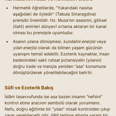
Hermetik öğretilerde, “Yukarıdaki nasılsa 
aşağıdaki de öyledir” (Tabula Smaragdina) 
prensibi önemlidir. Hz. Musa’nın asasının, göksel 
(ilahî) emirleri dünyevî ortama aktaran bir kanal 
olması bu prensiple uyumludur.
Asanın yılana dönüşmesi, 
kundalini enerjisi
 veya 
yılan enerjisi
 olarak da bilinen yaşam gücünün 
uyanışını temsil edebilir. Ezoterik kaynaklar, insan 
bedenindeki saklı ruhsal potansiyelin (yılanın) 
doğru irade ve inançla yeniden “asa” konumuna 
dönüştürülerek yönetilebileceğini belirtir.
Sûfi ve Ezoterik Bakış
İslâm tasavvufunda ise asa bazen insanın “nefsini” 
kontrol etme aracının sembolü olarak yorumlanır. 
Nefs, doğru eğitimle bir “yılan” misali kontrolden çıkıp 
zarar verebileceği gibi, ilâhî terbiye altında yararlı bir 