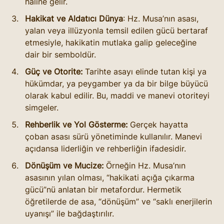
hâline gelir.
Hakikat ve Aldatıcı Dünya
: Hz. Musa’nın asası, 
yalan veya illüzyonla temsil edilen gücü bertaraf 
etmesiyle, hakikatin mutlaka galip geleceğine 
dair bir semboldür.
Güç ve Otorite:
 Tarihte asayı elinde tutan kişi ya 
hükümdar, ya peygamber ya da bir bilge büyücü 
olarak kabul edilir. Bu, maddi ve manevi otoriteyi 
simgeler.
Rehberlik ve Yol Gösterme:
 Gerçek hayatta 
çoban asası sürü yönetiminde kullanılır. Manevi 
açıdansa liderliğin ve rehberliğin ifadesidir.
Dönüşüm ve Mucize:
 Örneğin Hz. Musa’nın 
asasının yılan olması, “hakikati açığa çıkarma 
gücü”nü anlatan bir metafordur. Hermetik 
öğretilerde de asa, “dönüşüm” ve “saklı enerjilerin 
uyanışı” ile bağdaştırılır.