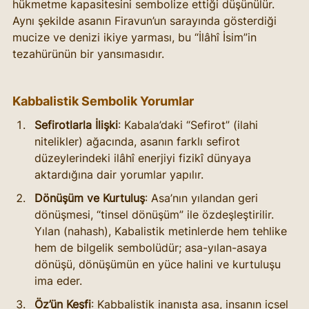
hükmetme kapasitesini sembolize ettiği düşünülür. 
Aynı şekilde asanın Firavun’un sarayında gösterdiği 
mucize ve denizi ikiye yarması, bu “İlâhî İsim”in 
tezahürünün bir yansımasıdır.
Kabbalistik Sembolik Yorumlar
Sefirotlarla İlişki
: Kabala’daki “Sefirot” (ilahi 
nitelikler) ağacında, asanın farklı sefirot 
düzeylerindeki ilâhî enerjiyi fizikî dünyaya 
aktardığına dair yorumlar yapılır.
Dönüşüm ve Kurtuluş
: Asa’nın yılandan geri 
dönüşmesi, “tinsel dönüşüm” ile özdeşleştirilir. 
Yılan (nahash), Kabalistik metinlerde hem tehlike 
hem de bilgelik sembolüdür; asa-yılan-asaya 
dönüşü, dönüşümün en yüce halini ve kurtuluşu 
ima eder.
Öz’ün Keşfi
: Kabbalistik inanışta asa, insanın içsel 