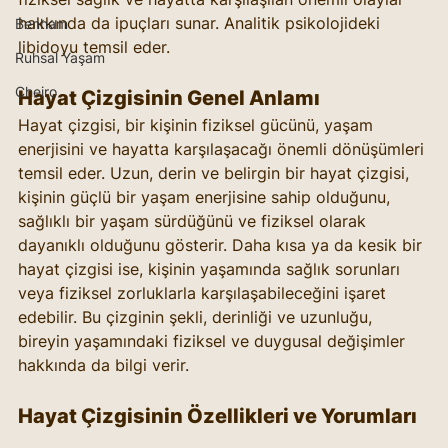
hakkında da ipuçları sunar. Analitik psikolojideki 
Benham
libidoyu temsil eder. 
Ruhsal Yaşam
Cheiro
Hayat Çizgisinin Genel Anlamı
Hayat çizgisi, bir kişinin fiziksel gücünü, yaşam 
enerjisini ve hayatta karşılaşacağı önemli dönüşümleri 
temsil eder. Uzun, derin ve belirgin bir hayat çizgisi, 
kişinin güçlü bir yaşam enerjisine sahip olduğunu, 
sağlıklı bir yaşam sürdüğünü ve fiziksel olarak 
dayanıklı olduğunu gösterir. Daha kısa ya da kesik bir 
hayat çizgisi ise, kişinin yaşamında sağlık sorunları 
veya fiziksel zorluklarla karşılaşabileceğini işaret 
edebilir. Bu çizginin şekli, derinliği ve uzunluğu, 
bireyin yaşamındaki fiziksel ve duygusal değişimler 
hakkında da bilgi verir.
Hayat Çizgisinin Özellikleri ve Yorumları