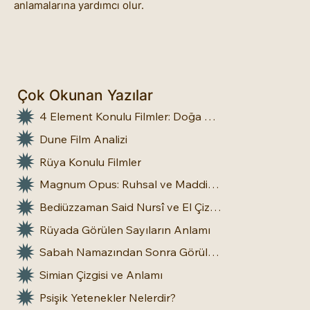
anlamalarına yardımcı olur.
Çok Okunan Yazılar
4 Element Konulu Filmler: Doğa Üstü Güçler
Dune Film Analizi
Rüya Konulu Filmler
Magnum Opus: Ruhsal ve Maddi Dönüşümün Büyük Eseri
Bediüzzaman Said Nursî ve El Çizgileri: İnsan Doğasına Dair Bir Bakış
Rüyada Görülen Sayıların Anlamı
Sabah Namazından Sonra Görülen Rüya Gerçek Olur mu?
Simian Çizgisi ve Anlamı
Psişik Yetenekler Nelerdir?