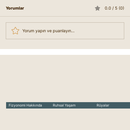
sorumluluk, disiplin, içsel derinlik ve manevi
Yorumlar
0.0 / 5 (0)
arayışlarını temsil eden bir işarettir. Bu
halka,...
Yorum yapın ve puanlayın...
Fizyonomi Hakkında
Ruhsal Yaşam
Rüyalar