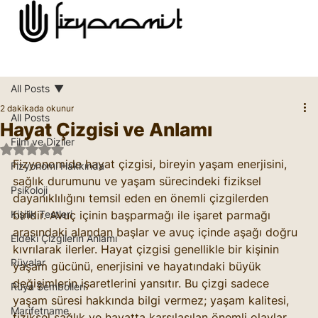
All Posts
2 dakikada okunur
All Posts
Hayat Çizgisi ve Anlamı
Film ve Diziler
5 üzerinden NaN yıldız
Fizyonomide hayat çizgisi, bireyin yaşam enerjisini, 
Fizyonomi Hakkında
sağlık durumunu ve yaşam sürecindeki fiziksel 
Psikoloji
dayanıklılığını temsil eden en önemli çizgilerden 
Kişilik Testleri
biridir. Avuç içinin başparmağı ile işaret parmağı 
arasındaki alandan başlar ve avuç içinde aşağı doğru 
Eldeki Çizgilerin Anlamı
kıvrılarak ilerler. Hayat çizgisi genellikle bir kişinin 
Rüyalar
yaşam gücünü, enerjisini ve hayatındaki büyük 
değişimlerin işaretlerini yansıtır. Bu çizgi sadece 
Rüya Sembolleri
yaşam süresi hakkında bilgi vermez; yaşam kalitesi, 
Marifetname
fiziksel sağlık ve hayatta karşılaşılan önemli olaylar 