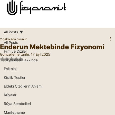
All Posts
2 dakikada okunur
All Posts
Enderun Mektebinde Fizyonomi
Film ve Diziler
Güncelleme tarihi:
17 Eyl 2025
5 üzerinden NaN yıldız
Fizyonomi Hakkında
Psikoloji
Kişilik Testleri
Eldeki Çizgilerin Anlamı
Rüyalar
Rüya Sembolleri
Marifetname