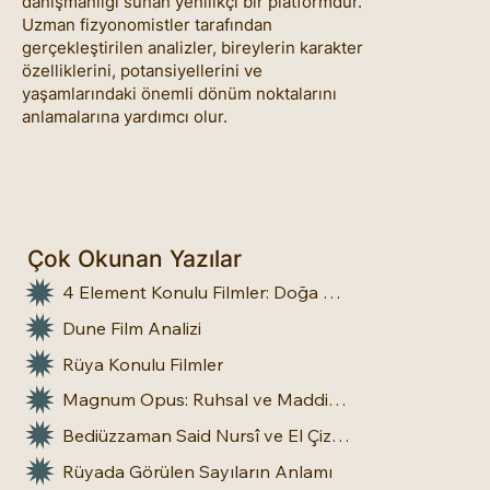
danışmanlığı sunan yenilikçi bir platformdur.
Uzman fizyonomistler tarafından
gerçekleştirilen analizler, bireylerin karakter
özelliklerini, potansiyellerini ve
yaşamlarındaki önemli dönüm noktalarını
anlamalarına yardımcı olur.
Çok Okunan Yazılar
4 Element Konulu Filmler: Doğa Üstü Güçler
Dune Film Analizi
Rüya Konulu Filmler
Magnum Opus: Ruhsal ve Maddi Dönüşümün Büyük Eseri
Bediüzzaman Said Nursî ve El Çizgileri: İnsan Doğasına Dair Bir Bakış
Rüyada Görülen Sayıların Anlamı