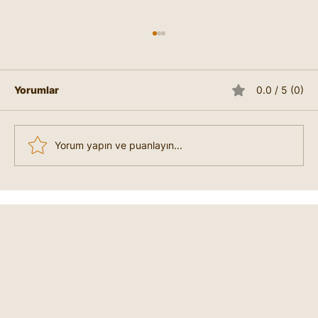
Yorumlar
0.0 / 5 (0)
y
Yorum yapın ve puanlayın...
El Çizgisi Okuma: Kadim Bir Sanatın
Sırları