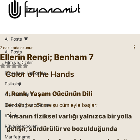
All Posts
2 dakikada okunur
All Posts
Ellerin Rengi; Benham 7
Film ve Diziler
5 üzerinden NaN yıldız
Color of the Hands
Fizyonomi Hakkında
Psikoloji
1. Renk, Yaşam Gücünün Dili
Kişilik Testleri
Benham bu bölüme şu cümleyle başlar:
Eldeki Çizgilerin Anlamı
“İnsanın fiziksel varlığı yalnızca bir yolla 
Rüyalar
Rüya Sembolleri
gelişir, sürdürülür ve bozulduğunda 
Marifetname