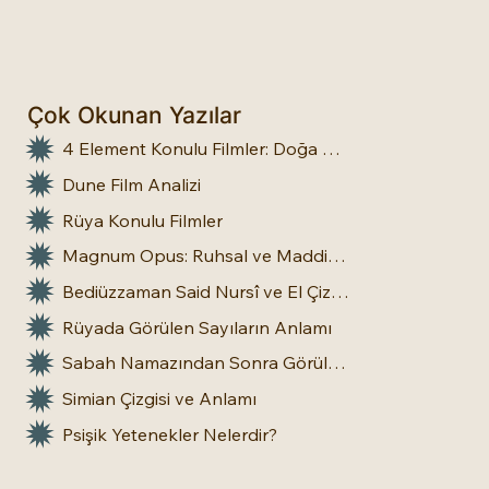
Çok Okunan Yazılar
4 Element Konulu Filmler: Doğa Üstü Güçler
Dune Film Analizi
Rüya Konulu Filmler
Magnum Opus: Ruhsal ve Maddi Dönüşümün Büyük Eseri
Bediüzzaman Said Nursî ve El Çizgileri: İnsan Doğasına Dair Bir Bakış
Rüyada Görülen Sayıların Anlamı
Sabah Namazından Sonra Görülen Rüya Gerçek Olur mu?
Simian Çizgisi ve Anlamı
Psişik Yetenekler Nelerdir?