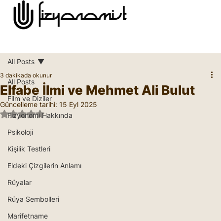
All Posts
3 dakikada okunur
All Posts
Elfabe İlmi ve Mehmet Ali Bulut
Film ve Diziler
Güncelleme tarihi:
15 Eyl 2025
5 üzerinden NaN yıldız
Fizyonomi Hakkında
Psikoloji
Kişilik Testleri
Eldeki Çizgilerin Anlamı
Rüyalar
Rüya Sembolleri
Marifetname