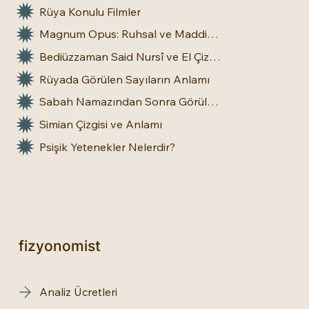
Rüya Konulu Filmler
Magnum Opus: Ruhsal ve Maddi Dönüşümün Büyük Eseri
Bediüzzaman Said Nursî ve El Çizgileri: İnsan Doğasına Dair Bir Bakış
Rüyada Görülen Sayıların Anlamı
Sabah Namazından Sonra Görülen Rüya Gerçek Olur mu?
Simian Çizgisi ve Anlamı
Psişik Yetenekler Nelerdir?
fizyonomist
Analiz Ücretleri