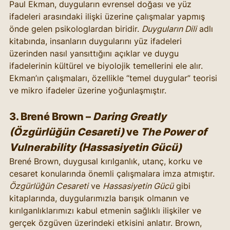
Paul Ekman, duyguların evrensel doğası ve yüz 
ifadeleri arasındaki ilişki üzerine çalışmalar yapmış 
önde gelen psikologlardan biridir. 
Duyguların Dili
 adlı 
kitabında, insanların duygularını yüz ifadeleri 
üzerinden nasıl yansıttığını açıklar ve duygu 
ifadelerinin kültürel ve biyolojik temellerini ele alır. 
Ekman’ın çalışmaları, özellikle “temel duygular” teorisi 
ve mikro ifadeler üzerine yoğunlaşmıştır.
3. 
Brené Brown
 – 
Daring Greatly 
(Özgürlüğün Cesareti)
 ve 
The Power of 
Vulnerability (Hassasiyetin Gücü)
Brené Brown, duygusal kırılganlık, utanç, korku ve 
cesaret konularında önemli çalışmalara imza atmıştır. 
Özgürlüğün Cesareti
 ve 
Hassasiyetin Gücü
 gibi 
kitaplarında, duygularımızla barışık olmanın ve 
kırılganlıklarımızı kabul etmenin sağlıklı ilişkiler ve 
gerçek özgüven üzerindeki etkisini anlatır. Brown, 