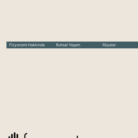
Fizyonomi Hakkında
Ruhsal Yaşam
Rüyalar