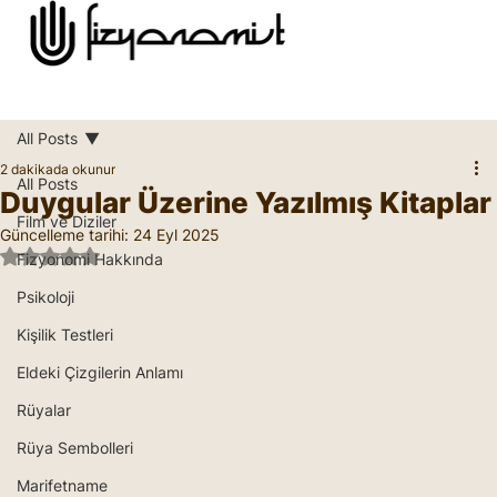
All Posts
2 dakikada okunur
All Posts
Duygular Üzerine Yazılmış Kitaplar
Film ve Diziler
Güncelleme tarihi:
24 Eyl 2025
5 üzerinden NaN yıldız
Fizyonomi Hakkında
Psikoloji
Kişilik Testleri
Eldeki Çizgilerin Anlamı
Rüyalar
Rüya Sembolleri
Marifetname