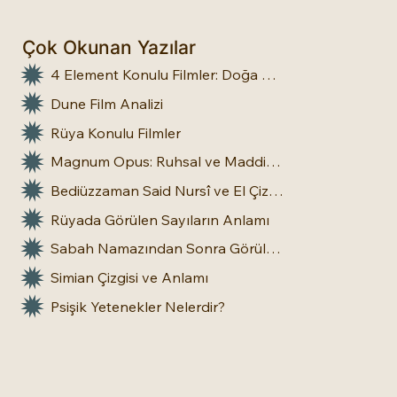
Çok Okunan Yazılar
4 Element Konulu Filmler: Doğa Üstü Güçler
Dune Film Analizi
Rüya Konulu Filmler
Magnum Opus: Ruhsal ve Maddi Dönüşümün Büyük Eseri
Bediüzzaman Said Nursî ve El Çizgileri: İnsan Doğasına Dair Bir Bakış
Rüyada Görülen Sayıların Anlamı
Sabah Namazından Sonra Görülen Rüya Gerçek Olur mu?
Simian Çizgisi ve Anlamı
Psişik Yetenekler Nelerdir?