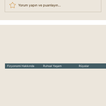
Yorum yapın ve puanlayın...
Liderlik Nedir, Nasıl Lider Olunur?
Fizyonomi Hakkında
Ruhsal Yaşam
Rüyalar