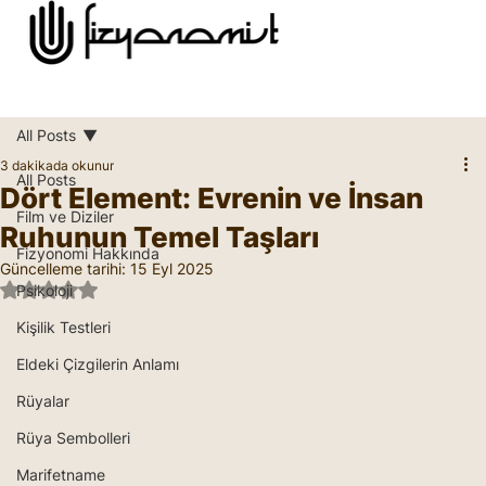
All Posts
3 dakikada okunur
All Posts
Dört Element: Evrenin ve İnsan
Film ve Diziler
Ruhunun Temel Taşları
Fizyonomi Hakkında
Güncelleme tarihi:
15 Eyl 2025
5 üzerinden NaN yıldız
Psikoloji
Kişilik Testleri
Eldeki Çizgilerin Anlamı
Rüyalar
Rüya Sembolleri
Marifetname