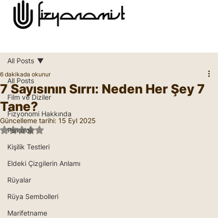
All Posts
6 dakikada okunur
All Posts
7 Sayısının Sırrı: Neden Her Şey 7
Film ve Diziler
Tane?
Fizyonomi Hakkında
Güncelleme tarihi:
15 Eyl 2025
5 üzerinden NaN yıldız
Psikoloji
Kişilik Testleri
Eldeki Çizgilerin Anlamı
Rüyalar
Rüya Sembolleri
Marifetname