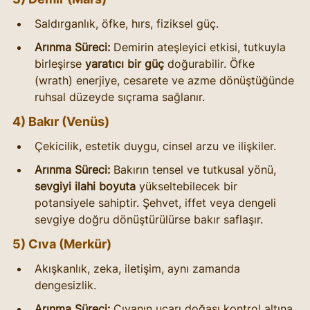
Saldırganlık, öfke, hırs, fiziksel güç.
Arınma Süreci:
 Demirin ateşleyici etkisi, tutkuyla 
birleşirse 
yaratıcı bir güç
 doğurabilir. Öfke 
(wrath) enerjiye, cesarete ve azme dönüştüğünde 
ruhsal düzeyde sıçrama sağlanır.
4) Bakır (Venüs)
Çekicilik, estetik duygu, cinsel arzu ve ilişkiler.
Arınma Süreci:
 Bakırın tensel ve tutkusal yönü, 
sevgiyi ilahi boyuta
 yükseltebilecek bir 
potansiyele sahiptir. Şehvet, iffet veya dengeli 
sevgiye doğru dönüştürülürse bakır saflaşır.
5) Cıva (Merkür)
Akışkanlık, zeka, iletişim, aynı zamanda 
dengesizlik.
Arınma Süreci:
 Cıvanın uçarı doğası kontrol altına 