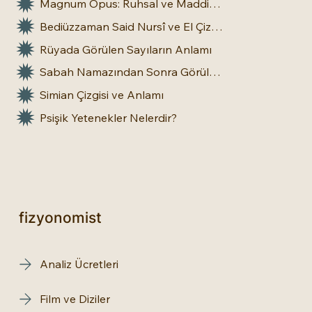
Magnum Opus: Ruhsal ve Maddi Dönüşümün Büyük Eseri
Bediüzzaman Said Nursî ve El Çizgileri: İnsan Doğasına Dair Bir Bakış
Rüyada Görülen Sayıların Anlamı
Sabah Namazından Sonra Görülen Rüya Gerçek Olur mu?
Simian Çizgisi ve Anlamı
Psişik Yetenekler Nelerdir?
fizyonomist
Analiz Ücretleri
Film ve Diziler