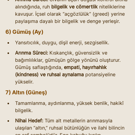
alındığında, ruh 
bilgelik ve cömertlik
 niteliklerine 
kavuşur. İçsel olarak “açgözlülük” (greed) yerine 
paylaşıma dayalı bir bilgelik ve denge yerleşir.
6) Gümüş (Ay)
Yansıtıcılık, duygu, dişil enerji, sezgisellik.
Arınma Süreci:
 Kıskançlık, güvensizlik ve 
bağımlılıklar, gümüşün gölge yönünü oluşturur. 
Gümüş saflaştığında, 
empati, hayırhahlık 
(kindness) ve ruhsal aynalama
 potansiyeline 
yükselir.
7) Altın (Güneş)
Tamamlanma, aydınlanma, yüksek benlik, hakikî 
bilgelik.
Nihai Hedef:
 Tüm alt metallerin arınmasıyla 
ulaşılan “altın,” ruhsal bütünlüğün ve ilahi bilincin 