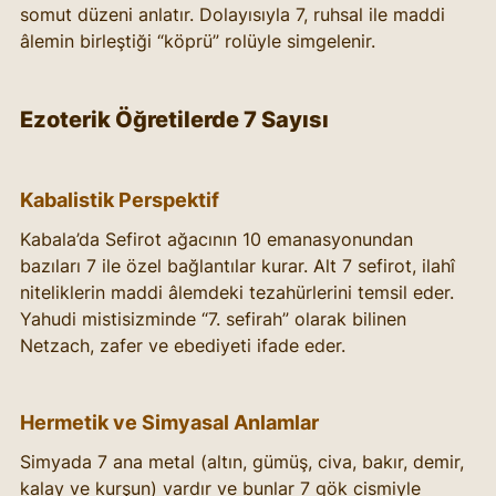
somut düzeni anlatır. Dolayısıyla 7, ruhsal ile maddi 
âlemin birleştiği “köprü” rolüyle simgelenir.
Ezoterik Öğretilerde 7 Sayısı
Kabalistik Perspektif
Kabala’da Sefirot ağacının 10 emanasyonundan 
bazıları 7 ile özel bağlantılar kurar. Alt 7 sefirot, ilahî 
niteliklerin maddi âlemdeki tezahürlerini temsil eder. 
Yahudi mistisizminde “7. sefirah” olarak bilinen 
Netzach, zafer ve ebediyeti ifade eder.
Hermetik ve Simyasal Anlamlar
Simyada 7 ana metal (altın, gümüş, civa, bakır, demir, 
kalay ve kurşun) vardır ve bunlar 7 gök cismiyle 