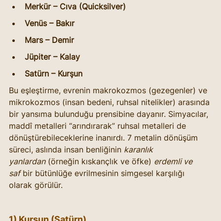
Merkür – Cıva (Quicksilver)
Venüs – Bakır
Mars – Demir
Jüpiter – Kalay
Satürn – Kurşun
Bu eşleştirme, evrenin makrokozmos (gezegenler) ve 
mikrokozmos (insan bedeni, ruhsal nitelikler) arasında 
bir yansıma bulunduğu prensibine dayanır. Simyacılar, 
maddî metalleri “arındırarak” ruhsal metalleri de 
dönüştürebileceklerine inanırdı. 7 metalin dönüşüm 
süreci, aslında insan benliğinin 
karanlık 
yanlardan
 (örneğin kıskançlık ve öfke) 
erdemli ve 
saf
 bir bütünlüğe evrilmesinin simgesel karşılığı 
olarak görülür.
1) Kurşun (Satürn)