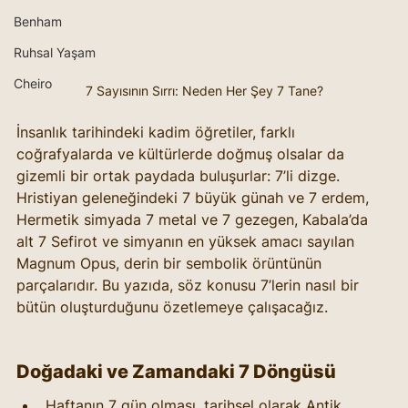
Benham
Ruhsal Yaşam
Cheiro
7 Sayısının Sırrı: Neden Her Şey 7 Tane?
İnsanlık tarihindeki kadim öğretiler, farklı 
coğrafyalarda ve kültürlerde doğmuş olsalar da 
gizemli bir ortak paydada buluşurlar: 7’li dizge. 
Hristiyan geleneğindeki 7 büyük günah ve 7 erdem, 
Hermetik simyada 7 metal ve 7 gezegen, Kabala’da 
alt 7 Sefirot ve simyanın en yüksek amacı sayılan 
Magnum Opus, derin bir sembolik örüntünün 
parçalarıdır. Bu yazıda, söz konusu 7’lerin nasıl bir 
bütün oluşturduğunu özetlemeye çalışacağız.
Doğadaki ve Zamandaki 7 Döngüsü
Haftanın 7 gün olması, tarihsel olarak Antik 