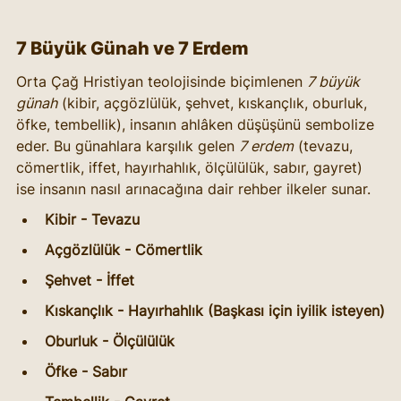
7 Büyük Günah ve 7 Erdem
Orta Çağ Hristiyan teolojisinde biçimlenen 
7 büyük 
günah
 (kibir, açgözlülük, şehvet, kıskançlık, oburluk, 
öfke, tembellik), insanın ahlâken düşüşünü sembolize 
eder. Bu günahlara karşılık gelen 
7 erdem
 (tevazu, 
cömertlik, iffet, hayırhahlık, ölçülülük, sabır, gayret) 
ise insanın nasıl arınacağına dair rehber ilkeler sunar.
Kibir - Tevazu
Açgözlülük - Cömertlik
Şehvet - İffet
Kıskançlık - Hayırhahlık (Başkası için iyilik isteyen)
Oburluk - Ölçülülük
Öfke - Sabır