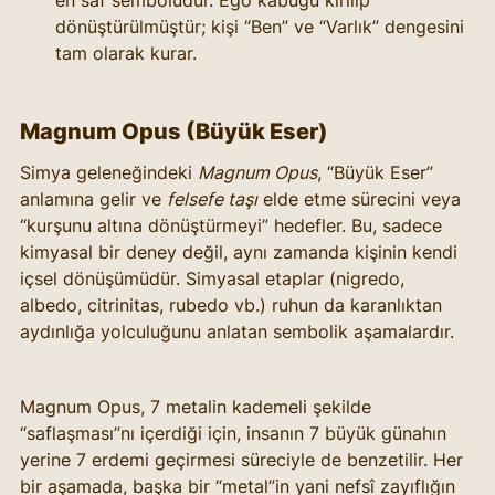
en saf sembolüdür. Ego kabuğu kırılıp 
dönüştürülmüştür; kişi “Ben” ve “Varlık” dengesini 
tam olarak kurar.
Magnum Opus (Büyük Eser)
Simya geleneğindeki 
Magnum Opus
, “Büyük Eser” 
anlamına gelir ve 
felsefe taşı
 elde etme sürecini veya 
“kurşunu altına dönüştürmeyi” hedefler. Bu, sadece 
kimyasal bir deney değil, aynı zamanda kişinin kendi 
içsel dönüşümüdür. Simyasal etaplar (nigredo, 
albedo, citrinitas, rubedo vb.) ruhun da karanlıktan 
aydınlığa yolculuğunu anlatan sembolik aşamalardır.
Magnum Opus, 7 metalin kademeli şekilde 
“saflaşması”nı içerdiği için, insanın 7 büyük günahın 
yerine 7 erdemi geçirmesi süreciyle de benzetilir. Her 
bir aşamada, başka bir “metal”in yani nefsî zayıflığın 