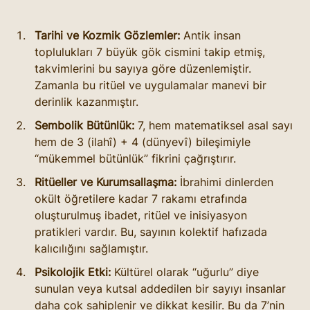
Tarihi ve Kozmik Gözlemler:
 Antik insan 
toplulukları 7 büyük gök cismini takip etmiş, 
takvimlerini bu sayıya göre düzenlemiştir. 
Zamanla bu ritüel ve uygulamalar manevi bir 
derinlik kazanmıştır.
Sembolik Bütünlük:
 7, hem matematiksel asal sayı 
hem de 3 (ilahî) + 4 (dünyevî) bileşimiyle 
“mükemmel bütünlük” fikrini çağrıştırır.
Ritüeller ve Kurumsallaşma:
 İbrahimi dinlerden 
okült öğretilere kadar 7 rakamı etrafında 
oluşturulmuş ibadet, ritüel ve inisiyasyon 
pratikleri vardır. Bu, sayının kolektif hafızada 
kalıcılığını sağlamıştır.
Psikolojik Etki:
 Kültürel olarak “uğurlu” diye 
sunulan veya kutsal addedilen bir sayıyı insanlar 
daha çok sahiplenir ve dikkat kesilir. Bu da 7’nin 