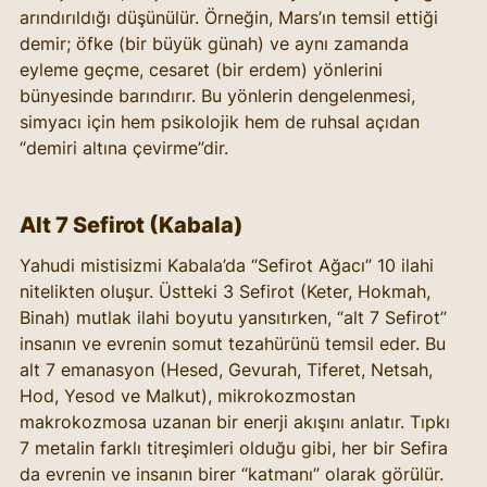
arındırıldığı düşünülür. Örneğin, Mars’ın temsil ettiği 
demir; öfke (bir büyük günah) ve aynı zamanda 
eyleme geçme, cesaret (bir erdem) yönlerini 
bünyesinde barındırır. Bu yönlerin dengelenmesi, 
simyacı için hem psikolojik hem de ruhsal açıdan 
“demiri altına çevirme”dir.
Alt 7 Sefirot (Kabala)
Yahudi mistisizmi Kabala’da “Sefirot Ağacı” 10 ilahi 
nitelikten oluşur. Üstteki 3 Sefirot (Keter, Hokmah, 
Binah) mutlak ilahi boyutu yansıtırken, “alt 7 Sefirot” 
insanın ve evrenin somut tezahürünü temsil eder. Bu 
alt 7 emanasyon (Hesed, Gevurah, Tiferet, Netsah, 
Hod, Yesod ve Malkut), mikrokozmostan 
makrokozmosa uzanan bir enerji akışını anlatır. Tıpkı 
7 metalin farklı titreşimleri olduğu gibi, her bir Sefira 
da evrenin ve insanın birer “katmanı” olarak görülür.