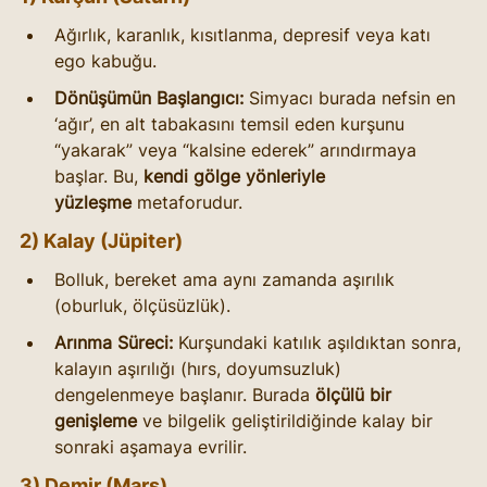
Ağırlık, karanlık, kısıtlanma, depresif veya katı 
ego kabuğu.
Dönüşümün Başlangıcı:
 Simyacı burada nefsin en 
‘ağır’, en alt tabakasını temsil eden kurşunu 
“yakarak” veya “kalsine ederek” arındırmaya 
başlar. Bu, 
kendi gölge yönleriyle 
yüzleşme
 metaforudur.
2) Kalay (Jüpiter)
Bolluk, bereket ama aynı zamanda aşırılık 
(oburluk, ölçüsüzlük).
Arınma Süreci:
 Kurşundaki katılık aşıldıktan sonra, 
kalayın aşırılığı (hırs, doyumsuzluk) 
dengelenmeye başlanır. Burada 
ölçülü bir 
genişleme
 ve bilgelik geliştirildiğinde kalay bir 
sonraki aşamaya evrilir.
3) Demir (Mars)