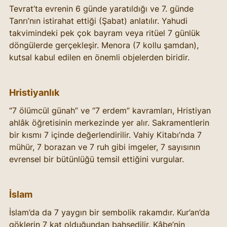
Tevrat’ta evrenin 6 günde yaratıldığı ve 7. günde 
Tanrı’nın istirahat ettiği (Şabat) anlatılır. Yahudi 
takvimindeki pek çok bayram veya ritüel 7 günlük 
döngülerde gerçekleşir. Menora (7 kollu şamdan), 
kutsal kabul edilen en önemli objelerden biridir.
Hristiyanlık
“7 ölümcül günah” ve “7 erdem” kavramları, Hristiyan 
ahlâk öğretisinin merkezinde yer alır. Sakramentlerin 
bir kısmı 7 içinde değerlendirilir. Vahiy Kitabı’nda 7 
mühür, 7 borazan ve 7 ruh gibi imgeler, 7 sayısının 
evrensel bir bütünlüğü temsil ettiğini vurgular.
İslam
İslam’da da 7 yaygın bir sembolik rakamdır. Kur’an’da 
göklerin 7 kat olduğundan bahsedilir. Kâbe’nin 