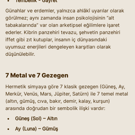
Tembellik - Gayret
Günahlar ve erdemler, yalnızca ahlâkî uyarılar olarak 
görülmez; aynı zamanda insan psikolojisinin “alt 
tabakalarında” var olan arketipsel eğilimlere işaret 
ederler. Kibrin panzehiri tevazu, şehvetin panzehiri 
iffet gibi zıt kutuplar, insanın iç dünyasındaki 
uyumsuz enerjileri dengeleyen karşıtları olarak 
düşünülebilir.
7 Metal ve 7 Gezegen
Hermetik simyaya göre 7 klasik gezegen (Güneş, Ay, 
Merkür, Venüs, Mars, Jüpiter, Satürn) ile 7 temel metal 
(altın, gümüş, cıva, bakır, demir, kalay, kurşun) 
arasında doğrudan bir sembolik ilişki vardır:
Güneş (Sol) – Altın
Ay (Luna) – Gümüş