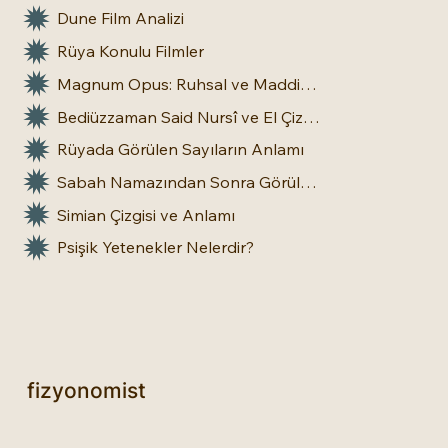
Çok Okunan Yazılar
4 Element Konulu Filmler: Doğa Üstü Güçler
Dune Film Analizi
Rüya Konulu Filmler
Magnum Opus: Ruhsal ve Maddi Dönüşümün Büyük Eseri
Bediüzzaman Said Nursî ve El Çizgileri: İnsan Doğasına Dair Bir Bakış
Rüyada Görülen Sayıların Anlamı
Sabah Namazından Sonra Görülen Rüya Gerçek Olur mu?
Simian Çizgisi ve Anlamı
Psişik Yetenekler Nelerdir?