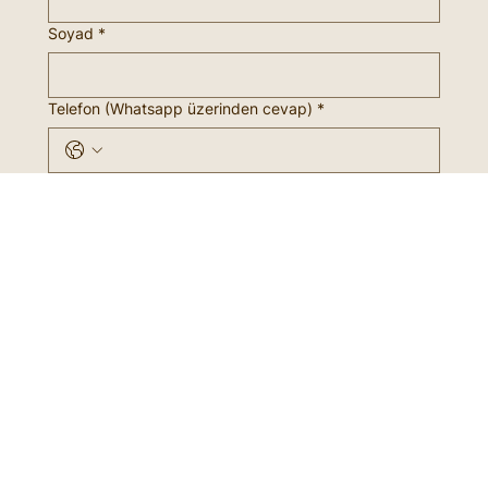
yazabilirsiniz
Ad
*
Soyad
*
Telefon (Whatsapp üzerinden cevap)
*
E-posta (E-posta cevap)
Hakkınızda (Yaşınız, Cinsiyetiniz, Medeni Durumunuz,
İşiniz)
*