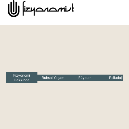
Fizyonomi
Ruhsal Yaşam
Rüyalar
Psikoloji
Hakkında