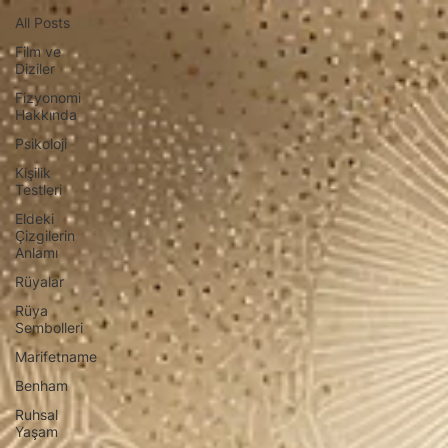
All Posts
Film ve
Diziler
Fizyonomi
Hakkında
Psikoloji
Kişilik
Testleri
Eldeki
Çizgilerin
Anlamı
Rüyalar
Rüya
Sembolleri
Marifetname
Benham
Ruhsal
Yaşam