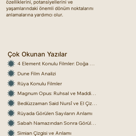
özelliklerini, potansiyellerini ve
yaşamlarındaki önemli dönüm noktalarını
anlamalarına yardımcı olur.
Çok Okunan Yazılar
4 Element Konulu Filmler: Doğa Üstü Güçler
Dune Film Analizi
Rüya Konulu Filmler
Magnum Opus: Ruhsal ve Maddi Dönüşümün Büyük Eseri
Bediüzzaman Said Nursî ve El Çizgileri: İnsan Doğasına Dair Bir Bakış
Rüyada Görülen Sayıların Anlamı
Sabah Namazından Sonra Görülen Rüya Gerçek Olur mu?
Simian Çizgisi ve Anlamı