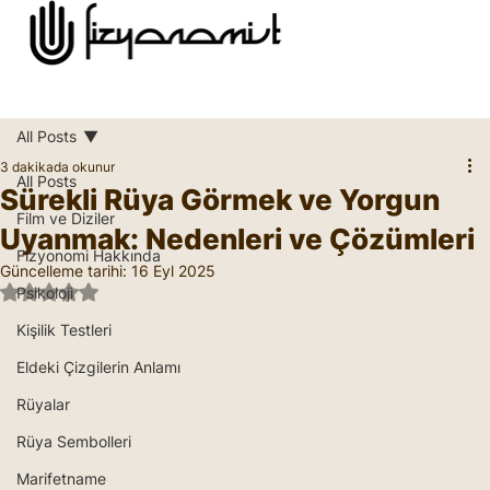
All Posts
3 dakikada okunur
All Posts
Sürekli Rüya Görmek ve Yorgun
Film ve Diziler
Uyanmak: Nedenleri ve Çözümleri
Fizyonomi Hakkında
Güncelleme tarihi:
16 Eyl 2025
5 üzerinden NaN yıldız
Psikoloji
Kişilik Testleri
Eldeki Çizgilerin Anlamı
Rüyalar
Rüya Sembolleri
Marifetname