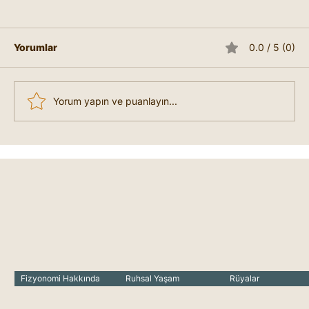
Yorumlar
0.0 / 5 (0)
Yorum yapın ve puanlayın...
Kişinin Yaşına Göre Rüya Temaları
Fizyonomi Hakkında
Ruhsal Yaşam
Rüyalar