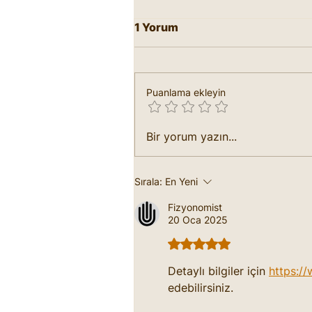
Merkür Halkası ve Anlamı
1 Yorum
Fizyonomide Merkür Halkası ,
kişinin iletişim yeteneklerini,
ticari zekasını, sosyal
Puanlama ekleyin
becerilerini ve analitik düşünm
kapasitesini temsil...
Bir yorum yazın...
Sırala:
En Yeni
Fizyonomist
20 Oca 2025
5 üzerinden 5 yıldız
Detaylı bilgiler için 
https:/
edebilirsiniz. 