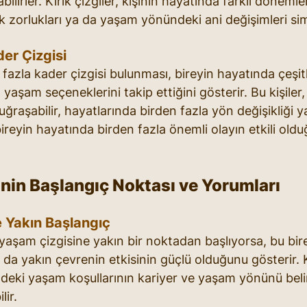
bilirler. Kırık çizgiler, kişinin hayatında farklı dönemle
k zorlukları ya da yaşam yönündeki ani değişimleri si
er Çizgisi
fazla kader çizgisi bulunması, bireyin hayatında çeşitl
ı yaşam seçeneklerini takip ettiğini gösterir. Bu kişiler,
uğraşabilir, hayatlarında birden fazla yön değişikliği ya
ireyin hayatında birden fazla önemli olayın etkili old
inin Başlangıç Noktası ve Yorumları
 Yakın Başlangıç
 yaşam çizgisine yakın bir noktadan başlıyorsa, bu bir
 da yakın çevrenin etkisinin güçlü olduğunu gösterir. Ki
ki yaşam koşullarının kariyer ve yaşam yönünü belir
lir.