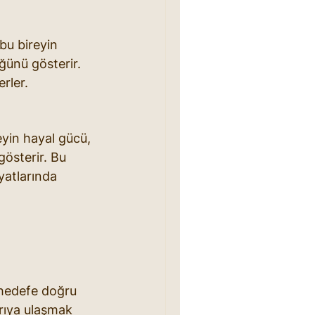
u bireyin 
ünü gösterir. 
erler.
eyin hayal gücü, 
gösterir. Bu 
yatlarında 
 hedefe doğru 
arıya ulaşmak 