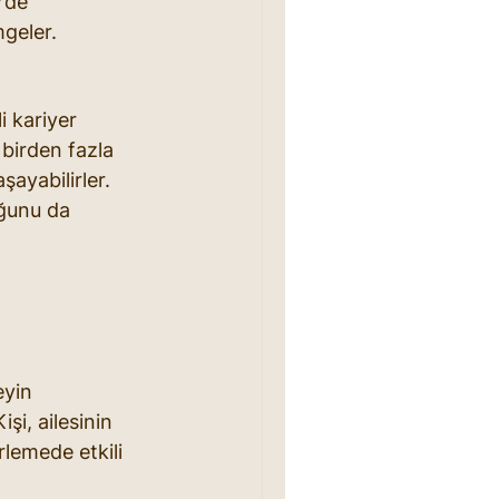
rde 
mgeler.
i kariyer 
 birden fazla 
şayabilirler. 
uğunu da 
eyin 
şi, ailesinin 
lemede etkili 