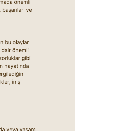
lamada önemli 
 başarıları ve 
in bu olaylar 
 dair önemli 
zorluklar gibi 
yin hayatında 
rgilediğini 
ler, iniş 
unda veya yaşam 