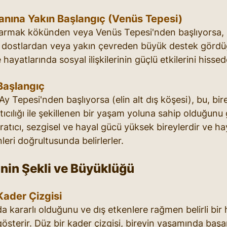
nına Yakın Başlangıç (Venüs Tepesi)
parmak kökünden veya Venüs Tepesi'nden başlıyorsa, b
, dostlardan veya yakın çevreden büyük destek gördüğ
e hayatlarında sosyal ilişkilerinin güçlü etkilerini hissed
Başlangıç
Ay Tepesi'nden başlıyorsa (elin alt dış köşesi), bu, bir
tıcılığı ile şekillenen bir yaşam yoluna sahip olduğunu 
yaratıcı, sezgisel ve hayal gücü yüksek bireylerdir ve ha
nleri doğrultusunda belirlerler.
inin Şekli ve Büyüklüğü
Kader Çizgisi
a kararlı olduğunu ve dış etkenlere rağmen belirli bir
i gösterir. Düz bir kader çizgisi, bireyin yaşamında baş