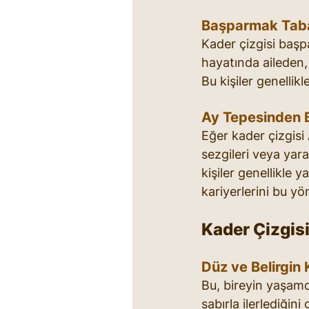
Başparmak Taba
Kader çizgisi baş
hayatında aileden
Bu kişiler genellikl
Ay Tepesinden 
Eğer kader çizgisi 
sezgileri veya yara
kişiler genellikle 
kariyerlerini bu yö
Kader Çizgis
Düz ve Belirgin 
Bu, bireyin yaşamd
sabırla ilerlediğin