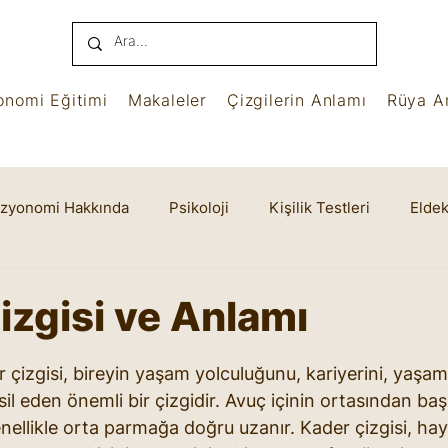
onomi Eğitimi
Makaleler
Çizgilerin Anlamı
Rüya An
izyonomi Hakkında
Psikoloji
Kişilik Testleri
Eldek
name
Benham
Ruhsal Yaşam
Cheiro
izgisi ve Anlamı
yıldız
çizgisi, bireyin yaşam yolculuğunu, kariyerini, yaşam
il eden önemli bir çizgidir. Avuç içinin ortasından baş
ellikle orta parmağa doğru uzanır. Kader çizgisi, hayat