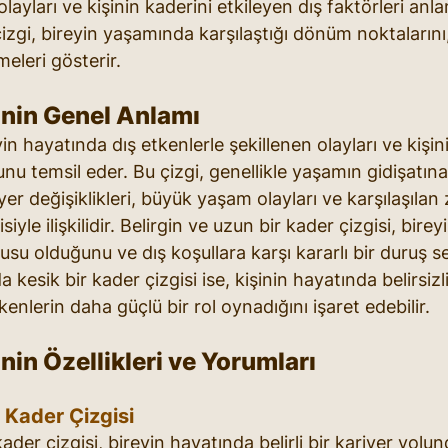
olayları ve kişinin kaderini etkileyen dış faktörleri an
çizgi, bireyin yaşamında karşılaştığı dönüm noktalarını,
şmeleri gösterir.
inin Genel Anlamı
yin hayatında dış etkenlerle şekillenen olayları ve kişin
nu temsil eder. Bu çizgi, genellikle yaşamın gidişatına
yer değişiklikleri, büyük yaşam olayları ve karşılaşılan 
iyle ilişkilidir. Belirgin ve uzun bir kader çizgisi, bire
su olduğunu ve dış koşullara karşı kararlı bir duruş se
a kesik bir kader çizgisi ise, kişinin hayatında belirsizlik
tkenlerin daha güçlü bir rol oynadığını işaret edebilir.
nin Özellikleri ve Yorumları
 Kader Çizgisi
ader çizgisi, bireyin hayatında belirli bir kariyer yol