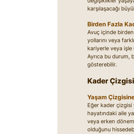
değişiklikler yaşaya
karşılaşacağı büyü
Birden Fazla Kad
Avuç içinde birden 
yollarını veya farkl
kariyerle veya işle 
Ayrıca bu durum, b
gösterebilir.
Kader Çizgis
Yaşam Çizgisine
Eğer kader çizgisi
hayatındaki aile ya
veya erken dönemde
olduğunu hissedebi