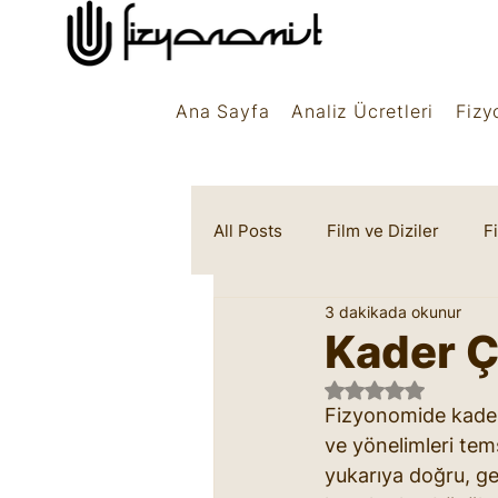
Ana Sayfa
Analiz Ücretleri
Fizy
All Posts
Film ve Diziler
F
3 dakikada okunur
Rüya Sembolleri
Marifet
Kader Ç
5 üzerinden NaN 
Fizyonomide kader 
ve yönelimleri tems
yukarıya doğru, gen