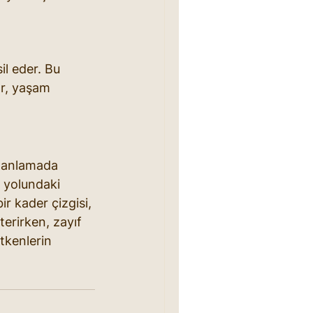
il eder. Bu 
ar, yaşam 
ı anlamada 
t yolundaki 
ir kader çizgisi, 
terirken, zayıf 
tkenlerin 