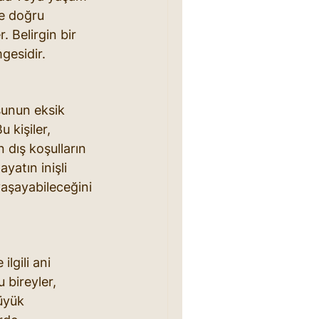
ne doğru 
. Belirgin bir 
gesidir.
sunun eksik 
 kişiler, 
 dış koşulların 
yatın inişli 
yaşayabileceğini 
lgili ani 
 bireyler, 
üyük 