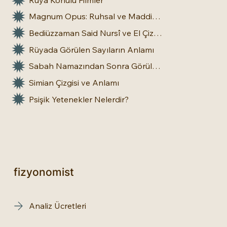
Magnum Opus: Ruhsal ve Maddi Dönüşümün Büyük Eseri
Bediüzzaman Said Nursî ve El Çizgileri: İnsan Doğasına Dair Bir Bakış
Rüyada Görülen Sayıların Anlamı
Sabah Namazından Sonra Görülen Rüya Gerçek Olur mu?
Simian Çizgisi ve Anlamı
Psişik Yetenekler Nelerdir?
fizyonomist
Analiz Ücretleri