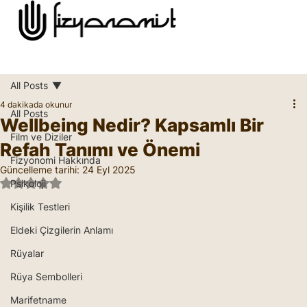
All Posts
4 dakikada okunur
All Posts
Wellbeing Nedir? Kapsamlı Bir
Film ve Diziler
Refah Tanımı ve Önemi
Fizyonomi Hakkında
Güncelleme tarihi:
24 Eyl 2025
5 üzerinden NaN yıldız
Psikoloji
Kişilik Testleri
Eldeki Çizgilerin Anlamı
Rüyalar
Rüya Sembolleri
Marifetname