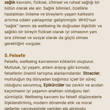
sağlık
 kavramı, fiziksel, zihinsel ve ruhsal sağlığı bir 
bütün olarak ele alır. Sağlık bilimleri, özellikle 
hastalıkları önleme ve bireylerin yaşam kalitesini 
artırma odaklı yaklaşımlar geliştirmiştir. WHO'nun 
"sağlık" tanımı da wellbeing ile doğrudan ilişkilidir ve 
sağlıklı bir bireyin fiziksel olarak iyi olmasının yanı 
sıra zihinsel ve sosyal olarak da güçlü olması 
gerektiğini vurgular.
5. 
Felsefe
Felsefe, wellbeing kavramının köklerini oluşturur. 
Mutluluk, iyi yaşam, anlam arayışı gibi konular, 
felsefenin önemli tartışma alanlarındandır. 
Stoacılar
, 
mutluluğun dış dünyadan bağımsız içsel bir süreç 
olduğunu savunmuş, 
Epikürcüler
 ise zevkin ve acıdan 
kaçınmanın iyi yaşamın anahtarı olduğunu ileri 
sürmüştür. Wellbeing kavramı bu felsefi düşüncelerle 
ilişkilendirilmiş, modern dönemde etik ve moral 
değerler çerçevesinde yeniden ele alınmıştır.