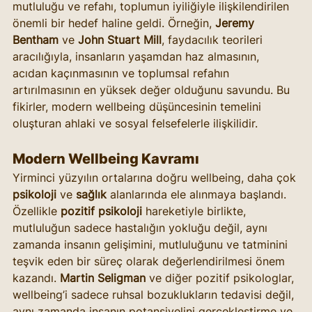
mutluluğu ve refahı, toplumun iyiliğiyle ilişkilendirilen 
önemli bir hedef haline geldi. Örneğin, 
Jeremy 
Bentham
 ve 
John Stuart Mill
, faydacılık teorileri 
aracılığıyla, insanların yaşamdan haz almasının, 
acıdan kaçınmasının ve toplumsal refahın 
artırılmasının en yüksek değer olduğunu savundu. Bu 
fikirler, modern wellbeing düşüncesinin temelini 
oluşturan ahlaki ve sosyal felsefelerle ilişkilidir.
Modern Wellbeing Kavramı
Yirminci yüzyılın ortalarına doğru wellbeing, daha çok 
psikoloji
 ve 
sağlık
 alanlarında ele alınmaya başlandı. 
Özellikle 
pozitif psikoloji
 hareketiyle birlikte, 
mutluluğun sadece hastalığın yokluğu değil, aynı 
zamanda insanın gelişimini, mutluluğunu ve tatminini 
teşvik eden bir süreç olarak değerlendirilmesi önem 
kazandı. 
Martin Seligman
 ve diğer pozitif psikologlar, 
wellbeing’i sadece ruhsal bozuklukların tedavisi değil, 
aynı zamanda insanın potansiyelini gerçekleştirme ve 