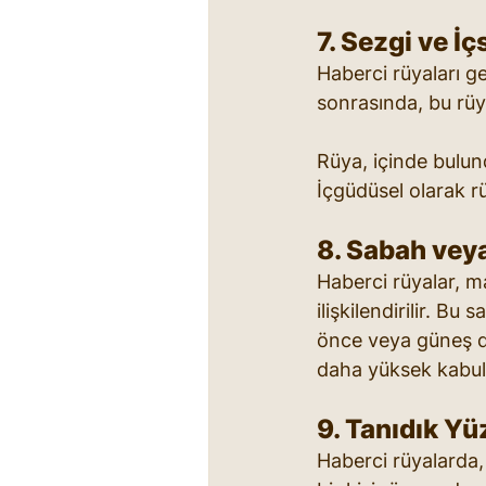
7. Sezgi ve İç
Haberci rüyaları ge
sonrasında, bu rüya
Rüya, içinde bulun
İçgüdüsel olarak r
8. Sabah vey
Haberci rüyalar, m
ilişkilendirilir. B
önce veya güneş d
daha yüksek kabul e
9. Tanıdık Yü
Haberci rüyalarda, 