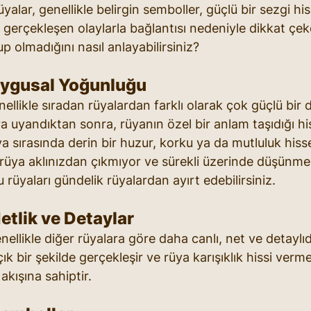
üyalar, genellikle belirgin semboller, güçlü bir sezgi hi
gerçekleşen olaylarla bağlantısı nedeniyle dikkat çeker
p olmadığını nasıl anlayabilirsiniz?
uygusal Yoğunluğu
ellikle sıradan rüyalardan farklı olarak çok güçlü bir d
a uyandıktan sonra, rüyanın özel bir anlam taşıdığı hi
üya sırasında derin bir huzur, korku ya da mutluluk hiss
üya aklınızdan çıkmıyor ve sürekli üzerinde düşünme 
 rüyaları gündelik rüyalardan ayırt edebilirsiniz. 
etlik ve Detaylar
nellikle diğer rüyalara göre daha canlı, net ve detaylıd
çık bir şekilde gerçekleşir ve rüya karışıklık hissi verm
akışına sahiptir.