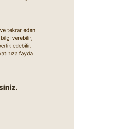
r ve tekrar eden 
ilgi verebilir, 
rlik edebilir. 
yatınıza fayda 
iniz. 