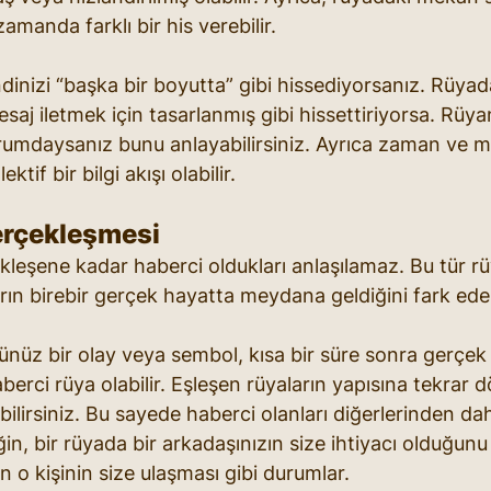
amanda farklı bir his verebilir. 
dinizi “başka bir boyutta” gibi hissediyorsanız. Rüyad
aj iletmek için tasarlanmış gibi hissettiriyorsa. Rüya
durumdaysanız bunu anlayabilirsiniz. Ayrıca zaman ve me
ktif bir bilgi akışı olabilir. 
erçekleşmesi
ekleşene kadar haberci oldukları anlaşılamaz. Bu tür r
ın birebir gerçek hayatta meydana geldiğini fark eder
üz bir olay veya sembol, kısa bir süre sonra gerçek
aberci rüya olabilir. Eşleşen rüyaların yapısına tekrar
ilirsiniz. Bu sayede haberci olanları diğerlerinden dah
ğin, bir rüyada bir arkadaşınızın size ihtiyacı olduğunu
 o kişinin size ulaşması gibi durumlar.