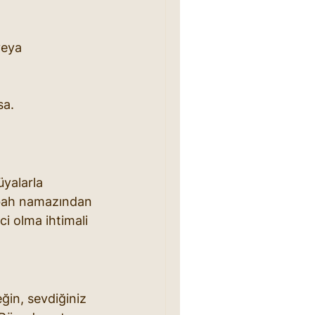
veya 
sa.
yalarla 
 sabah namazından 
 olma ihtimali 
ğin, sevdiğiniz 