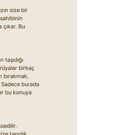
zın size bir 
sahibinin 
 çıkar. Bu 
n taşıdığı 
rüyalar birkaç 
n bırakmak, 
r. Sadece burada 
er bu konuya 
edilir. 
ize tanıdık 