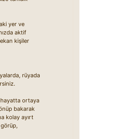
aki yer ve 
nızda aktif 
kan kişiler 
üyalarda, rüyada 
siniz.
 hayatta ortaya 
 dönüp bakarak 
a kolay ayırt 
 görüp, 