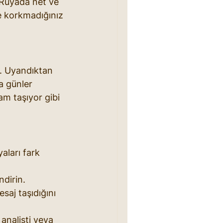
. Rüyada net ve 
e korkmadığınız 
r. Uyandıktan 
ta günler 
am taşıyor gibi 
aları fark 
ndirin.
saj taşıdığını 
analisti veya 