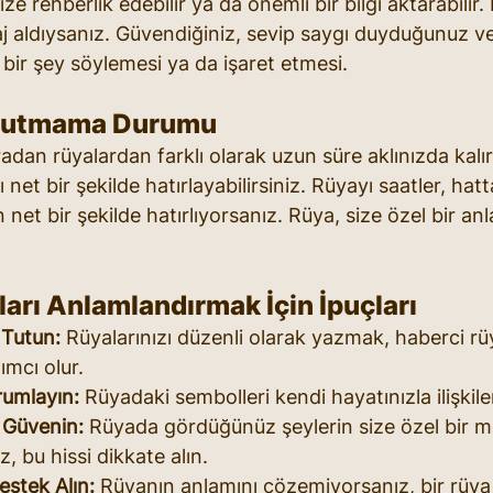
size rehberlik edebilir ya da önemli bir bilgi aktarabilir
 aldıysanız. Güvendiğiniz, sevip saygı duyduğunuz v
a bir şey söylemesi ya da işaret etmesi.
Unutmama Durumu
radan rüyalardan farklı olarak uzun süre aklınızda kalı
 net bir şekilde hatırlayabilirsiniz. Rüyayı saatler, hat
t bir şekilde hatırlıyorsanız. Rüya, size özel bir anl
arı Anlamlandırmak İçin İpuçları
Tutun:
 Rüyalarınızı düzenli olarak yazmak, haberci rüy
mcı olur.
rumlayın:
 Rüyadaki sembolleri kendi hayatınızla ilişkile
 Güvenin:
 Rüyada gördüğünüz şeylerin size özel bir me
, bu hissi dikkate alın.
estek Alın:
 Rüyanın anlamını çözemiyorsanız, bir rüya 