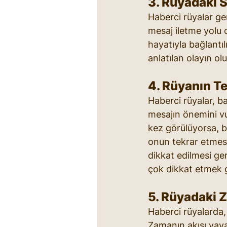
3. Rüyadaki 
Haberci rüyalar gene
mesaj iletme yolu o
hayatıyla bağlantıl
anlatılan olayın ol
4. Rüyanın T
Haberci rüyalar, ba
mesajın önemini vu
kez görülüyorsa, b
onun tekrar etmesi
dikkat edilmesi ge
çok dikkat etmek g
5. Rüyadaki 
Haberci rüyalarda, 
Zamanın akışı yavaş