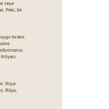
ssi veya 
. Peki, bir 
uygu bırakır. 
ssine 
ediyorsanız. 
ihtiyacı 
ır. Rüya 
ez. Rüya, 