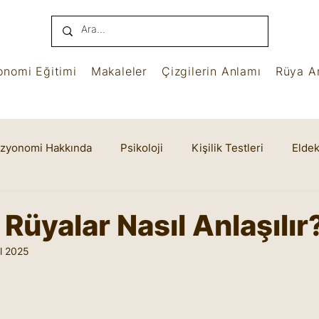
onomi Eğitimi
Makaleler
Çizgilerin Anlamı
Rüya An
izyonomi Hakkında
Psikoloji
Kişilik Testleri
Eldek
name
Benham
Ruhsal Yaşam
Cheiro
Rüyalar Nasıl Anlaşılır
l 2025
yıldız