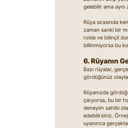
gelebilir ama aynı z
Rüya sırasında ken
zaman sanki bir mes
rolde ve bilinçli 
billinmiyorsa bu kole
6. Rüyanın G
Bazı rüyalar, gerç
gördüğünüz olaylar
Rüyanızda gördüğün
çıkıyorsa, bu bir h
deneyim sahibi olab
edebilirsiniz. Örne
uyanınca gerçekten