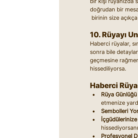
bir kişi rüyanızda 
doğrudan bir mesaj
 birinin size açıkç
10. Rüyayı 
Haberci rüyalar, sı
sonra bile detayları
geçmesine rağmen ne
hissediliyorsa.
Haberci Rüyal
Rüya Günlüğü 
etmenize yardı
Sembolleri Yo
İçgüdülerinize
hissediyorsanız
Profesyonel D