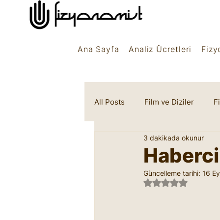
Ana Sayfa
Analiz Ücretleri
Fizy
All Posts
Film ve Diziler
F
3 dakikada okunur
Rüya Sembolleri
Marifet
Haberci 
Güncelleme tarihi:
16 Ey
5 üzerinden NaN 