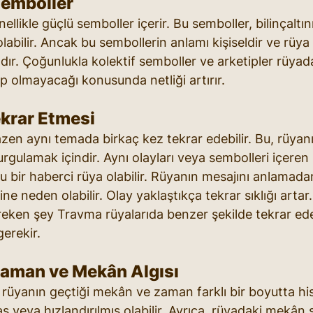
Semboller
llikle güçlü semboller içerir. Bu semboller, bilinçaltını
labilir. Ancak bu sembollerin anlamı kişiseldir ve rüya 
ıdır. Çoğunlukla kolektif semboller ve arketipler rüyada
up olmayacağı konusunda netliği artırır.
ekrar Etmesi
zen aynı temada birkaç kez tekrar edebilir. Bu, rüyanı
rgulamak içindir. Aynı olayları veya sembolleri içeren 
u bir haberci rüya olabilir. Rüyanın mesajını anlamada
ne neden olabilir. Olay yaklaştıkça tekrar sıklığı arta
reken şey Travma rüyalarıda benzer şekilde tekrar ed
erekir. 
Zaman ve Mekân Algısı
rüyanın geçtiği mekân ve zaman farklı bir boyutta hiss
 veya hızlandırılmış olabilir. Ayrıca, rüyadaki mekân s