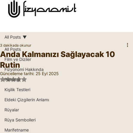
All Posts
3 dakikada okunur
All Posts
Anda Kalmanızı Sağlayacak 10
Film ve Diziler
Rutin
Fizyonomi Hakkında
Güncelleme tarihi:
25 Eyl 2025
5 üzerinden NaN yıldız
Psikoloji
Kişilik Testleri
Eldeki Çizgilerin Anlamı
Rüyalar
Rüya Sembolleri
Marifetname