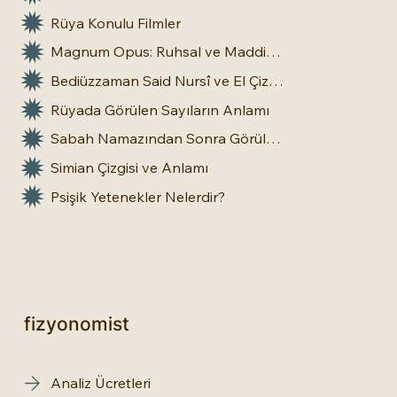
Rüya Konulu Filmler
Magnum Opus: Ruhsal ve Maddi Dönüşümün Büyük Eseri
Bediüzzaman Said Nursî ve El Çizgileri: İnsan Doğasına Dair Bir Bakış
Rüyada Görülen Sayıların Anlamı
Sabah Namazından Sonra Görülen Rüya Gerçek Olur mu?
Simian Çizgisi ve Anlamı
Psişik Yetenekler Nelerdir?
fizyonomist
Analiz Ücretleri