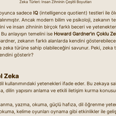
Zeka Türleri: İnsan Zihninin Çeşitli Boyutları
boyunca sadece 
IQ
 (intelligence quotient) testleri ile öl
alınmıştır. Ancak modern bilim ve psikoloji, zekanın te
i ve insan zihninin birçok farklı beceri ve yetenekte
Bu anlayışın temelini ise 
Howard Gardner’ın Çoklu Ze
Gardner, zekanın farklı alanlarda kendini gösterebilece
a zeka türüne sahip olabileceğini savunur. Peki, zeka tü
kendini gösterir?
el Zeka
dil kullanımındaki yetenekleri ifade eder. Bu zekaya sah
 dilin yapısını anlama ve etkili iletişim kurma konusu
kullanma, yazma, okuma, güçlü hafıza, dil öğrenme yete
kuma, kelime oyunları oynama gibi etkinlikler ile gelişti