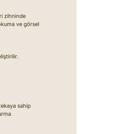
ri zihninde 
okuma ve görsel 
tirilir.
 zekaya sahip 
turma 