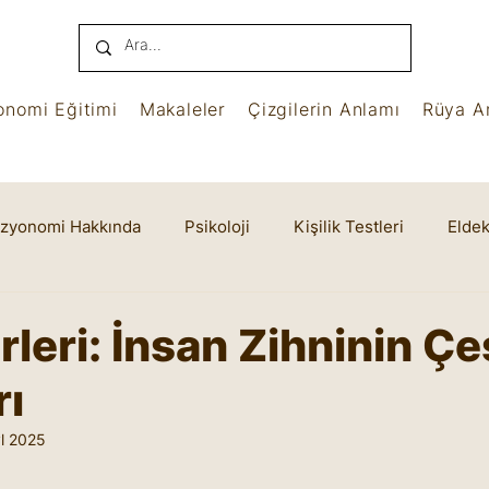
onomi Eğitimi
Makaleler
Çizgilerin Anlamı
Rüya An
izyonomi Hakkında
Psikoloji
Kişilik Testleri
Eldek
name
Benham
Ruhsal Yaşam
Cheiro
leri: İnsan Zihninin Çeş
rı
l 2025
yıldız