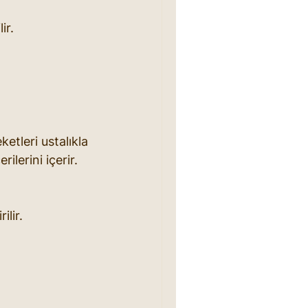
ir.
etleri ustalıkla 
ilerini içerir.
ilir.