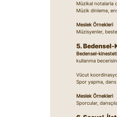
Müzikal notalarla 
Müzik dinleme, enst
Meslek Örnekleri
Müzisyenler, beste
5. Bedensel-
Bedensel-kinestet
kullanma becerisini 
Vücut koordinasyonu
Spor yapma, dans etm
Meslek Örnekleri
Sporcular, dansçıla