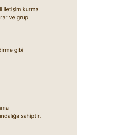
i iletişim kurma 
urar ve grup 
irme gibi 
lama 
ındalığa sahiptir.