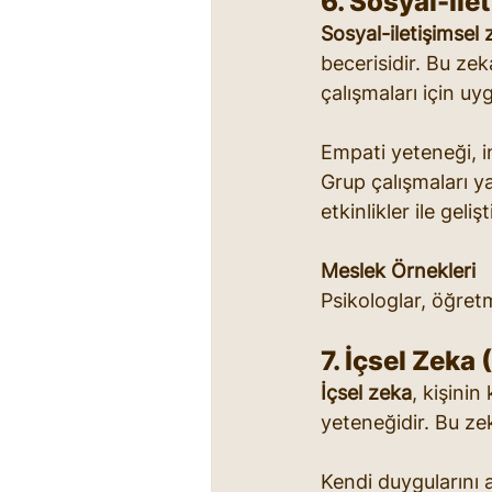
6. Sosyal-İle
Sosyal-iletişimsel
becerisidir. Bu zek
çalışmaları için uy
Empati yeteneği, in
Grup çalışmaları y
etkinlikler ile geliştir
Meslek Örnekleri
Psikologlar, öğret
7. İçsel Zeka 
İçsel zeka
, kişinin
yeteneğidir. Bu zeka
Kendi duygularını 