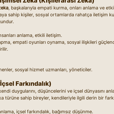
tişimsel Zeka (Kişilerarası Zeka)
 zeka
, başkalarıyla empati kurma, onları anlama ve etkil
aya sahip kişiler, sosyal ortamlarda rahatça iletişim k
gundur.
sanları anlama, etkili iletişim.
apma, empati oyunları oynama, sosyal ilişkileri güçlend
ilir.
menler, sosyal hizmet uzmanları, yöneticiler.
(İçsel Farkındalık)
 kendi duygularını, düşüncelerini ve içsel dünyasını an
 türüne sahip bireyler, kendileriyle ilgili derin bir fark
anlama, içsel farkındalık, bağımsız düşünme.