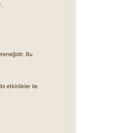
r.
teneğidir. Bu 
 etkinlikler ile 