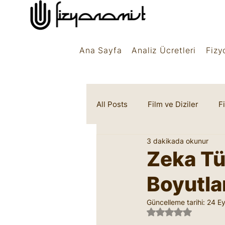
Ana Sayfa
Analiz Ücretleri
Fizy
All Posts
Film ve Diziler
F
3 dakikada okunur
Rüya Sembolleri
Marifet
Zeka Tür
Boyutla
Güncelleme tarihi:
24 Ey
5 üzerinden NaN 