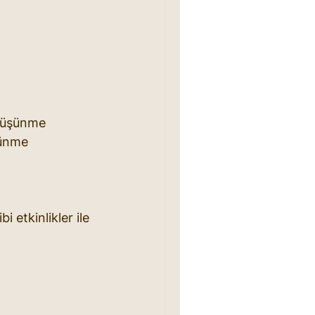
düşünme 
şünme 
etkinlikler ile 