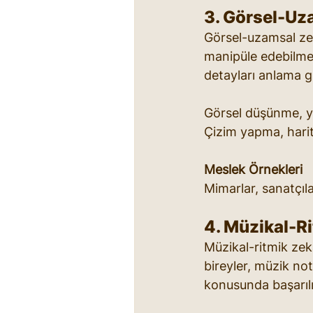
3. Görsel-Uz
Görsel-uzamsal zeka
manipüle edebilme 
detayları anlama gi
Görsel düşünme, yö
Çizim yapma, harital
Meslek Örnekleri
Mimarlar, sanatçılar
4. Müzikal-R
Müzikal-ritmik zeka
bireyler, müzik not
konusunda başarılı