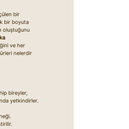
çülen bir 
k bir boyuta 
n oluştuğunu 
ka 
ğini ve her 
rleri nelerdir 
ip bireyler, 
nda yetkindirler.
neği.
rilir.