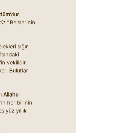
dûm
’dur. 
ût.”
 Reislerinin 
elekleri sığır 
sındaki 
n vekilidir. 
r. Bulutlar 
ı 
Allahu 
in her birinin 
ş yüz yıllık 