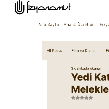
Ana Sayfa
Analiz Ücretleri
Fizy
All Posts
Film ve Diziler
F
3 dakikada okunur
Rüya Sembolleri
Marifet
Yedi Ka
Melekle
5 üzerinden NaN 