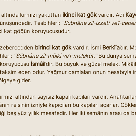
ltında kırmızı yakuttan 
ikinci kat gök
 vardır. Adı 
Kay
ünüşündedir. Tesbihleri: 
“Sübhâne zil-izzeti ve’l-ceber
inci kat göğün koruyucusudur.
l zebercedden 
birinci kat gök
 vardır. İsmi 
Berkî‘a
’dır. M
leri: 
“Sübhâne zil-mülki ve’l-melekût.”
 Bu dünya semâ
e koruyucusu 
İsmâil
’dir. Bu büyük ve güzel melek, Mikâil’i
aksim eden odur. Yağmur damlaları onun hesabıyla ine
ölgeye gider.
rmızı altından sayısız kapalı kapıları vardır. Anahtarlar
nın reisinin izniyle kapıcıları bu kapıları açarlar. Gökler
iği beş yüz yıllık mesafedir. Her iki semânın arası da be