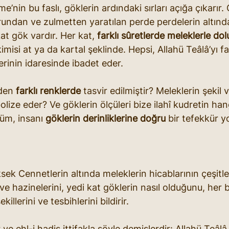
e’nin bu faslı, göklerin ardındaki sırları açığa çıkarır.
urundan ve zulmetten yaratılan perde perdelerin altında
at gök vardır. Her kat, 
farklı sûretlerde meleklerle do
kimisi at ya da kartal şeklinde. Hepsi, Allahü Teâlâ’yı far
erinin idaresinde ibadet eder. 
den 
farklı renklerde
 tasvir edilmiştir? Meleklerin şekil v
bolize eder? Ve göklerin ölçüleri bize ilahî kudretin ha
lüm, insanı 
göklerin derinliklerine doğru
 bir tefekkür y
sek Cennetlerin altında meleklerin hicablarının çeşitle
 ve hazinelerini, yedi kat göklerin nasıl olduğunu, her b
killerini ve tesbihlerini bildirir.
r ve ehl-i hadis ittifakla şöyle demişlerdir: Allahü Teâl