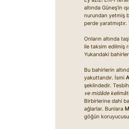
altında Güneş’in ış
nurundan yetmiş bi
perde yaratmıştır. 
Onların altında taş
ile taksim edilmiş r
Yukarıdaki bahirler
Bu bahirlerin altın
yakuttandır. İsmi 
A
şeklindedir. Tesbih
ve midâde kelimâti
Birbirlerine dahi 
ağlarlar. Bunlara 
M
göğün koruyucusu