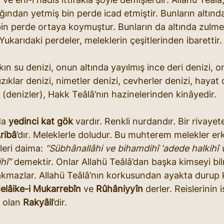
ığından yetmiş bin perde icad etmiştir. Bunların altında
n perde ortaya koymuştur. Bunların da altında zulme
Yukarıdaki perdeler, meleklerin çeşitlerinden ibarettir.
kın su denizi, onun altında yayılmış ince deri denizi, o
ızıklar denizi, nimetler denizi, cevherler denizi, hayat d
 (denizler), Hakk Teâlâ’nın hazinelerinden kinâyedir.
da 
yedinci kat gök
 vardır. Renkli nurdandır. Bir rivayet
ribâ
’dır. Meleklerle doludur. Bu muhterem melekler er
leri daima: 
“Sübhânallâhi ve bihamdihî ‘adede halkihî v
hî”
 demektir. Onlar Allahü Teâlâ’dan başka kimseyi bil
bakmazlar. Allahü Teâlâ’nın korkusundan ayakta durup
elâike-i Mukarrebîn
 ve 
Rûhâniyyîn
 derler. Reislerinin 
 olan 
Rakyâil
’dir.