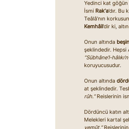
Yedinci kat göğün 
İsmi 
Rak‘a
’dır. Bu
Teâlâ’nın korkusun
Kemhâil
’dir ki, al
Onun altında 
beşin
şeklindedir. Hepsi
“Sübhâne’l-hâlıkı’n
koruyucusudur.
Onun altında 
dörd
at şeklindedir. Tesb
rûh.”
 Reislerinin is
Dördüncü katın alt
Melekleri kartal şek
yemût.”
 Reislerinin