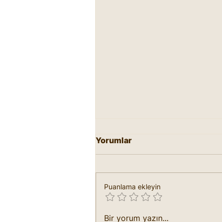
Yorumlar
Puanlama ekleyin
Marifetname Bedenin
Bir yorum yazın...