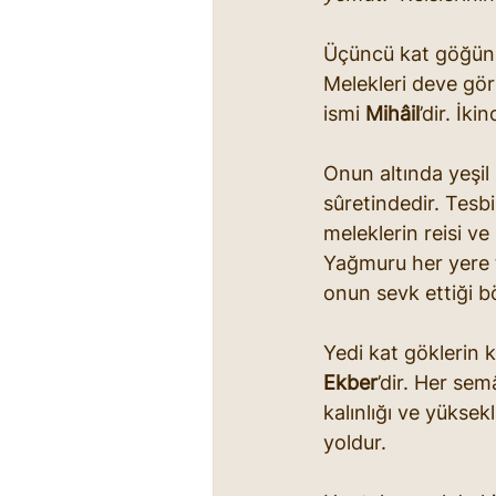
Üçüncü kat göğün a
Melekleri deve gör
ismi 
Mihâil
’dir. İk
Onun altında yeşi
sûretindedir. Tesbih
meleklerin reisi v
Yağmuru her yere t
onun sevk ettiği b
Yedi kat göklerin kı
Ekber
’dir. Her semâ
kalınlığı ve yüksekl
yoldur.