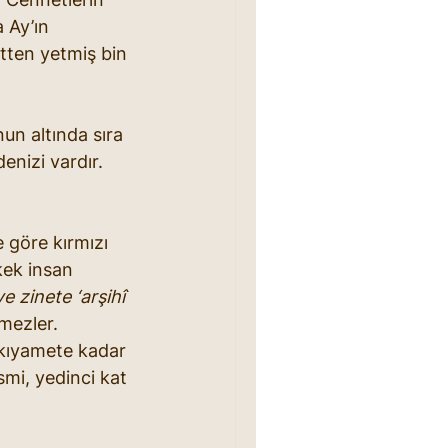
 Ay’ın 
tten yetmiş bin 
nun altında sıra 
enizi vardır. 
e göre kırmızı 
kek insan 
e zinete ‘arşihî 
mezler. 
 kıyamete kadar 
ismi, yedinci kat 