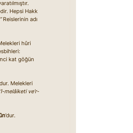
aratılmıştır. 
edir. Hepsi Hakk 
”
 Reislerinin adı 
 Melekleri hûri 
bihleri: 
şinci kat göğün 
’dur. Melekleri 
-melâiketi ve’r-
ûn
’dur. 