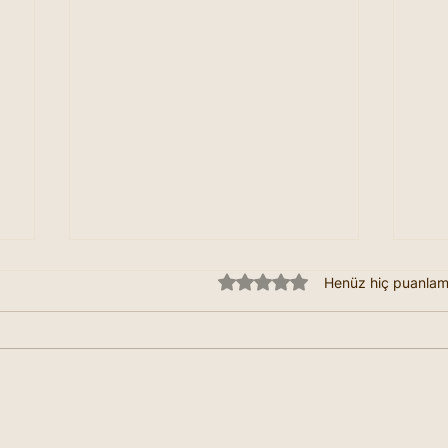
5 üzerinden 0 yıldız
Henüz hiç puanla
Seğirmeler Neye İşaret
Mar