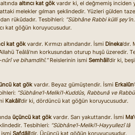
altında 
altıncı kat gök
 vardır ki, el değmemiş inciden y
 kattaki melekler gılman şeklindedir. Yüzleri gülden taz
dan rükûdadır. Tesbihleri: 
“Sübhâne Rabbi külli şey’in.
tıncı kat göğün koruyucusudur.
ci kat gök
 vardır. Kırmızı altındandır. İsmi 
Dineka
’dır.
 Allahü Teâlâ’nın korkusundan oturup huşû üzeredir. Tes
-nûrî ve bihamdihî.”
 Reislerinin ismi 
Semhâil
’dir ki, be
üncü kat gök
 vardır. Beyaz gümüştendir. İsmi 
Erkalûn
ihleri: 
“Sübhâne’l-Meliki’l-Kuddûs, Rabbunâ ve Rabbü’l
mi 
Kakâil
’dir ki, dördüncü kat göğün koruyucusudur.
ında 
üçüncü kat gök
 vardır. Sarı yakuttandır. İsmi 
Ma‘
lindedir. Tesbihleri: 
“Sübhâne’l-Meliki’l-Hayyullezî lâ 
 ismi 
Safdâil
’dir. Üçüncü kat göğün koruyucusudur.