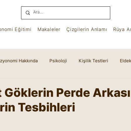
onomi Eğitimi
Makaleler
Çizgilerin Anlamı
Rüya An
izyonomi Hakkında
Psikoloji
Kişilik Testleri
Eldek
name
Benham
Ruhsal Yaşam
Cheiro
t Göklerin Perde Arkası
rin Tesbihleri
yıldız