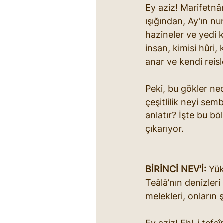
Ey aziz! Marifetnâm
ışığından, Ay’ın n
hazineler ve yedi k
insan, kimisi hûri, 
anar ve kendi reisl
Peki, bu gökler ne
çeşitlilik neyi sem
anlatır? İşte bu bö
çıkarıyor.
BİRİNCİ NEV‘İ:
 Yük
Teâlâ’nın denizleri
melekleri, onların şe
Ey aziz! Ehl-i tefsî