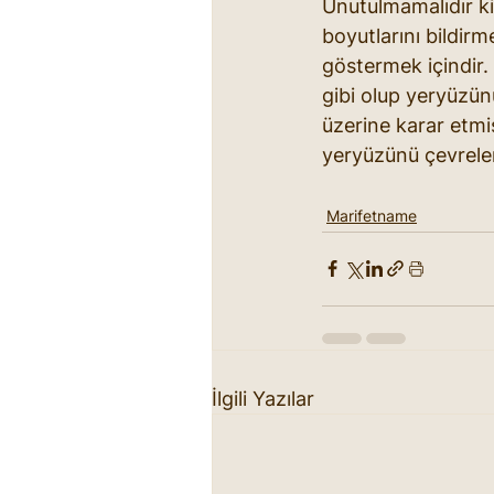
Unutulmamalıdır ki,
boyutlarını bildir
göstermek içindir. 
gibi olup yeryüzünü
üzerine karar etmiş
yeryüzünü çevreler.
Marifetname
İlgili Yazılar