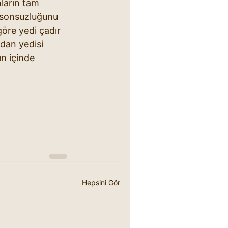
nların tam 
, sonsuzluğunu 
göre yedi çadır 
ndan yedisi 
n içinde 
Hepsini Gör