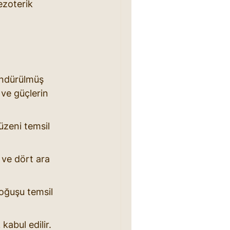
ezoterik 
döndürülmüş 
 ve güçlerin 
üzeni temsil 
 ve dört ara 
oğuşu temsil 
kabul edilir.