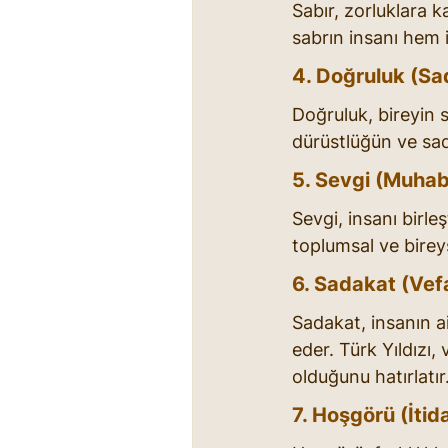
Sabır, zorluklara k
sabrın insanı hem 
4. Doğruluk (Sa
Doğruluk, bireyin s
dürüstlüğün ve sad
5. Sevgi (Muha
Sevgi, insanı birl
toplumsal ve bireys
6. Sadakat (Vef
Sadakat, insanın ai
eder. Türk Yıldızı,
olduğunu hatırlatır
7. Hoşgörü (İtida