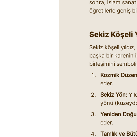
sonra, İslam sanatı
öğretilerle geniş b
Sekiz Köşeli Y
Sekiz köşeli yıldız
başka bir karenin i
birleşimini semboli
Kozmik Düzen
eder.
Sekiz Yön:
 Yı
yönü (kuzeydo
Yeniden Doğuş
eder.
Tamlık ve Büt