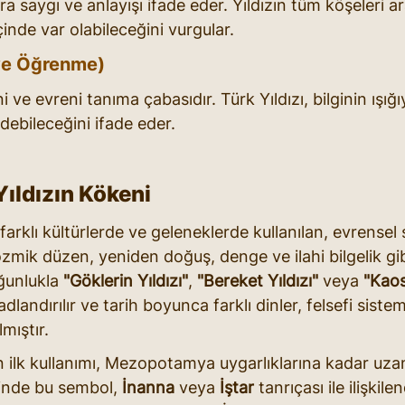
ara saygı ve anlayışı ifade eder. Yıldızın tüm köşeleri 
 içinde var olabileceğini vurgular.
k ve Öğrenme)
i ve evreni tanıma çabasıdır. Türk Yıldızı, bilginin ışığ
edebileceğini ifade eder.
Yıldızın Kökeni
 farklı kültürlerde ve geleneklerde kullanılan, evrense
 kozmik düzen, yeniden doğuş, denge ve ilahi bilgelik gibi
ğunlukla 
"Göklerin Yıldızı"
, 
"Bereket Yıldızı"
 veya 
"Kao
adlandırılır ve tarih boyunca farklı dinler, felsefi siste
mıştır.
ın ilk kullanımı, Mezopotamya uygarlıklarına kadar uzan
inde bu sembol, 
İnanna
 veya 
İştar
 tanrıçası ile ilişkile