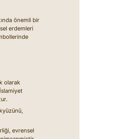
tında önemli bir 
sel erdemleri 
mbollerinde 
k olarak 
İslamiyet 
ur.
ökyüzünü, 
liği, evrensel 
enimsenmiştir.