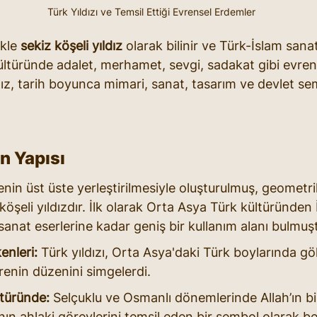
Türk Yıldızı ve Temsil Ettiği Evrensel Erdemler
ikle 
sekiz köşeli yıldız
 olarak bilinir ve Türk-İslam sana
ltüründe adalet, merhamet, sevgi, sadakat gibi evren
dız, tarih boyunca mimari, sanat, tasarım ve devlet se
ın Yapısı
arenin üst üste yerleştirilmesiyle oluşturulmuş, geometri
köşeli yıldızdır. İlk olarak Orta Asya Türk kültüründen 
sanat eserlerine kadar geniş bir kullanım alanı bulmuşt
enleri:
 Türk yıldızı, Orta Asya'daki Türk boylarında g
vrenin düzenini simgelerdi.
ltüründe:
 Selçuklu ve Osmanlı dönemlerinde Allah’ın bir
ın ahlaki görevlerini temsil eden bir sembol olarak b