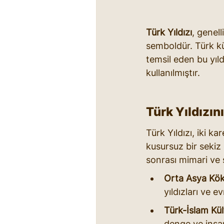
Türk Yıldızı
, genell
semboldür. Türk kü
temsil eden bu yıl
kullanılmıştır.
Türk Yıldızın
Türk Yıldızı, iki k
kusursuz bir sekiz 
sonrası mimari ve 
Orta Asya Kök
yıldızları ve e
Türk-İslam Kü
denge ve insan