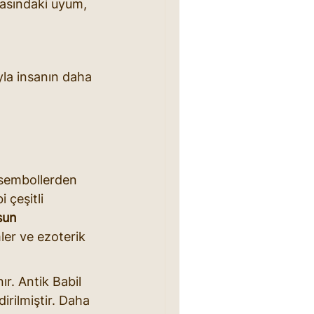
arasındaki uyum, 
ıyla insanın daha 
l sembollerden 
 çeşitli 
sun 
mler ve ezoterik 
ır. Antik Babil 
ndirilmiştir. Daha 