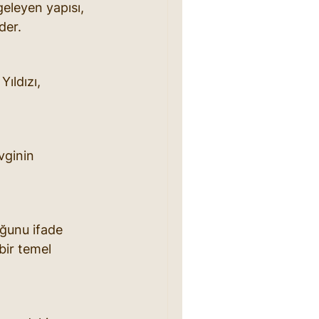
geleyen yapısı, 
der.
ıldızı, 
vginin 
uğunu ifade 
bir temel 