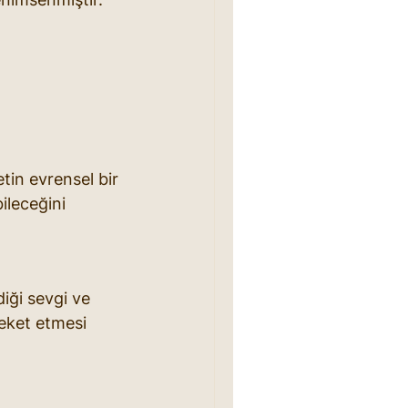
tin evrensel bir 
ileceğini 
iği sevgi ve 
reket etmesi 