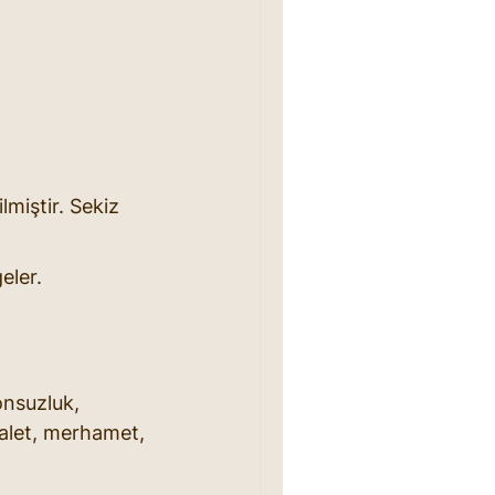
rilmiştir. Sekiz 
eler.
onsuzluk, 
dalet, merhamet, 