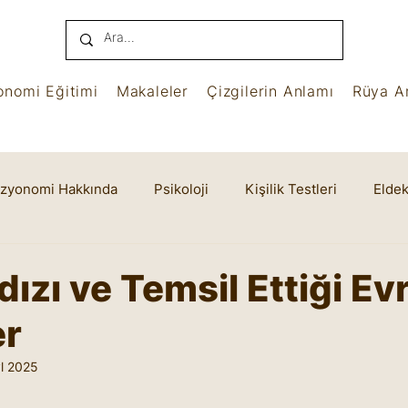
onomi Eğitimi
Makaleler
Çizgilerin Anlamı
Rüya An
izyonomi Hakkında
Psikoloji
Kişilik Testleri
Eldek
name
Benham
Ruhsal Yaşam
Cheiro
dızı ve Temsil Ettiği Ev
er
l 2025
yıldız