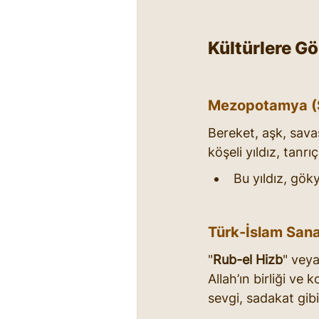
Kültürlere Gö
Mezopotamya (S
Bereket, aşk, sava
köşeli yıldız, tanr
Bu yıldız, gök
Türk-İslam Sana
"
Rub-el Hizb
" veya
Allah’ın birliği v
sevgi, sadakat gibi