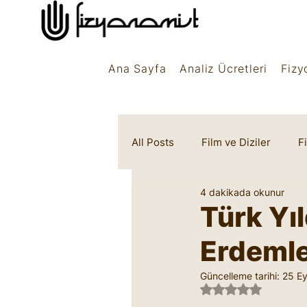
Ana Sayfa
Analiz Ücretleri
Fizy
All Posts
Film ve Diziler
F
4 dakikada okunur
Rüya Sembolleri
Marifet
Türk Yıl
Erdeml
Güncelleme tarihi:
25 Ey
5 üzerinden NaN 