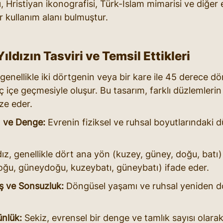
, Hristiyan ikonografisi, Türk-İslam mimarisi ve diğer 
ir kullanım alanı bulmuştur.
ıldızın Tasviri ve Temsil Ettikleri
, genellikle iki dörtgenin veya bir kare ile 45 derece 
ç içe geçmesiyle oluşur. Bu tasarım, farklı düzlemlerin
ze eder.
 ve Denge:
 Evrenin fiziksel ve ruhsal boyutlarındaki d
ldız, genellikle dört ana yön (kuzey, güney, doğu, batı)
ğu, güneydoğu, kuzeybatı, güneybatı) ifade eder.
 ve Sonsuzluk:
 Döngüsel yaşamı ve ruhsal yeniden d
ünlük:
 Sekiz, evrensel bir denge ve tamlık sayısı olarak 