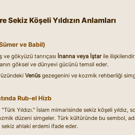
re Sekiz Köşeli Yıldızın Anlamları
ümer ve Babil)
ş ve gökyüzü tanrıçası 
İnanna veya İştar
 ile ilişkilendi
ıçanın göksel ve dünyevi gücünü temsil eder.
yüzündeki 
Venüs
 gezegenini ve kozmik rehberliği simg
tında Rub-el Hizb
 "Türk Yıldızı." İslam mimarisinde sekiz köşeli yıldız, s
e kozmik düzeni simgeler. Türk kültüründe bu sembol, a
 sekiz ahlaki erdemi ifade eder.