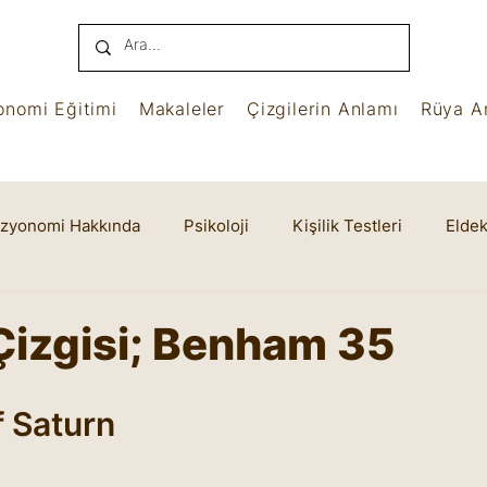
onomi Eğitimi
Makaleler
Çizgilerin Anlamı
Rüya An
izyonomi Hakkında
Psikoloji
Kişilik Testleri
Eldek
name
Benham
Ruhsal Yaşam
Cheiro
Çizgisi; Benham 35
yıldız
f Saturn