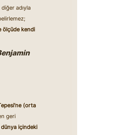
 diğer adıyla 
elirlemez; 
ne ölçüde kendi 
Benjamin 
epesi’ne (orta 
n geri 
e dünya içindeki 