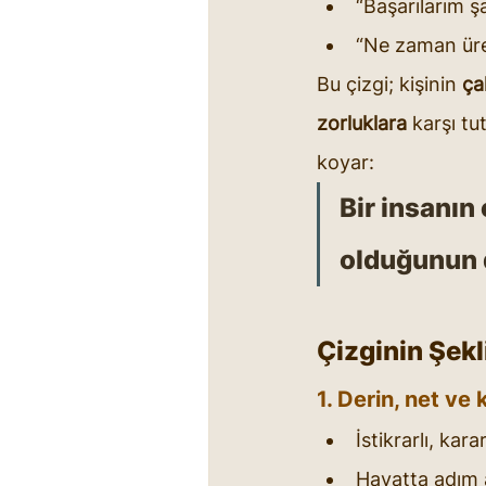
“Başarılarım 
“Ne zaman ür
Bu çizgi; kişinin 
ça
zorluklara
 karşı t
koyar:
Bir insanın 
olduğunun d
Çizginin Şek
1. Derin, net ve 
İstikrarlı, kara
Hayatta adım 