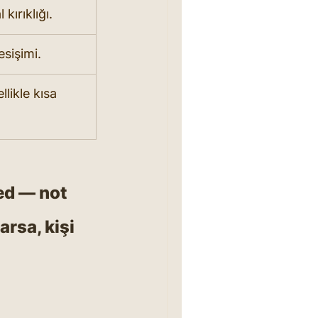
 kırıklığı.
kesişimi.
llikle kısa 
ed — not 
arsa, kişi 