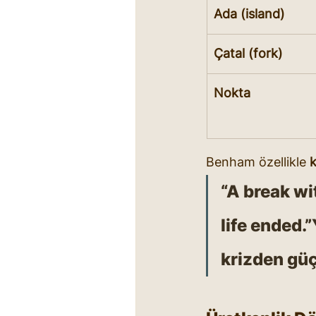
Ada (island)
Çatal (fork)
Nokta
Benham özellikle 
k
“A break wi
life ended.”
krizden 
güç