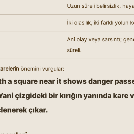
Uzun süreli belirsizlik, hayal
İki olasılık, iki farklı yolun 
Ani olay veya sarsıntı; gene
süreli.
arelerin
 önemini vurgular:
th a square near it shows danger pass
Yani çizgideki bir kırığın yanında kare v
lenerek çıkar.