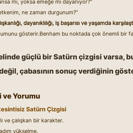
şansa mı, yoksa emeğe mi dayanıyor?”
etkenim, ne zaman durgunum?”
lışkanlığı, dayanıklılığı, iş başarısı ve yaşamda karşılaşt
utumunu gösterir.Benham bu noktada çok önemli bir fa
elinde güçlü bir Satürn çizgisi varsa, bu
eğil, 
çabasının sonuç verdiğinin
 göst
li ve Yorumu
kesintisiz Satürn Çizgisi
rlı ve çalışkan bir karakter.
adım yükselme.