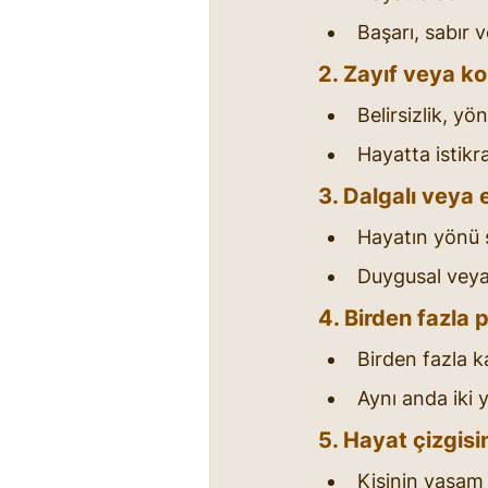
Başarı, sabır
2. Zayıf veya ko
Belirsizlik, yön
Hayatta istikr
3. Dalgalı veya e
Hayatın yönü sı
Duygusal veya d
4. Birden fazla p
Birden fazla k
Aynı anda iki 
5. Hayat çizgisi
Kişinin yaşam 