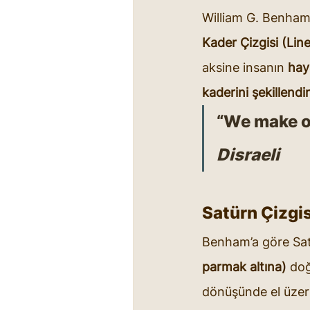
William G. Benham
Kader Çizgisi (Lin
aksine insanın 
haya
kaderini şekillendir
“We make ou
Disraeli
Satürn Çizgi
Benham’a göre Satü
parmak altına)
 doğ
dönüşünde el üzeri