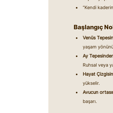
“Kendi kaderini
Başlangıç No
Venüs Tepesin
yaşam yönünü 
Ay Tepesinden
Ruhsal veya ya
Hayat Çizgisin
yükselir.
Avucun ortası
başarı.