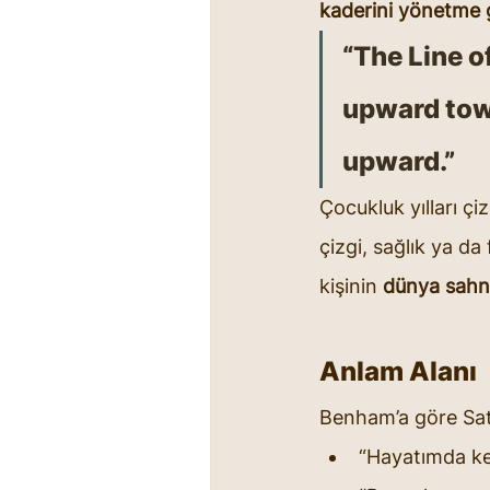
kaderini yönetme
“The Line o
upward towa
upward.”
Çocukluk yılları çiz
çizgi, sağlık ya da f
kişinin 
dünya sahn
Anlam Alanı
Benham’a göre Satür
“Hayatımda ke