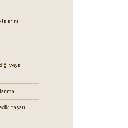
alarını 
liği veya 
rlanma.
dik başarı 