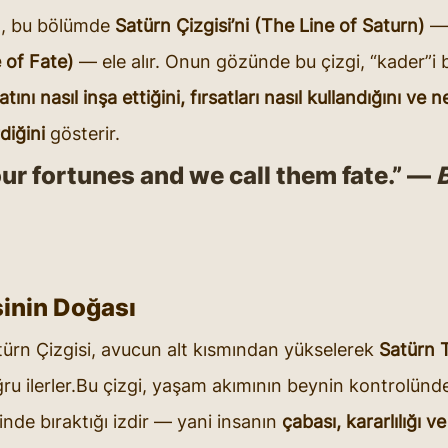
, bu bölümde 
Satürn Çizgisi’ni (The Line of Saturn)
 —
e of Fate)
 — ele alır. Onun gözünde bu çizgi, “kader”i b
tını nasıl inşa ettiğini, fırsatları nasıl kullandığını ve 
diğini
 gösterir.
r fortunes and we call them fate.” — 
sinin Doğası
rn Çizgisi, avucun alt kısmından yükselerek 
Satürn T
ru ilerler.Bu çizgi, yaşam akımının beynin kontrolünde
nde bıraktığı izdir — yani insanın 
çabası, kararlılığı v