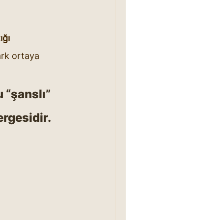
ığı 
rk ortaya 
 “şanslı” 
ergesidir.