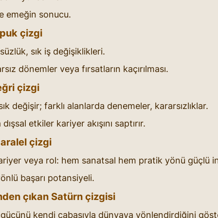
 ve emeğin sonucu.
puk çizgi
süzlük, sık iş değişiklikleri.
arsız dönemler veya fırsatların kaçırılması.
ğri çizgi
k değişir; farklı alanlarda denemeler, kararsızlıklar.
ışsal etkiler kariyer akışını saptırır.
aralel çizgi
ariyer veya rol: hem sanatsal hem pratik yönü güçlü in
yönlü başarı potansiyeli.
nden çıkan Satürn çizgisi
gücünü kendi çabasıyla dünyaya yönlendirdiğini göste