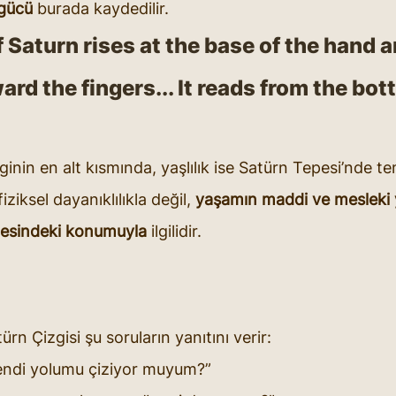
 gücü
 burada kaydedilir.
f Saturn rises at the base of the hand a
rd the fingers... It reads from the bot
ginin en alt kısmında, yaşlılık ise Satürn Tepesi’nde tem
iziksel dayanıklılıkla değil, 
yaşamın maddi ve mesleki 
esindeki konumuyla
 ilgilidir.
n Çizgisi şu soruların yanıtını verir:
ndi yolumu çiziyor muyum?”