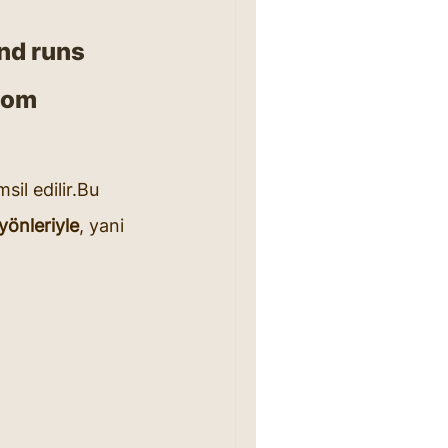
nd runs 
tom 
sil edilir.Bu 
yönleriyle
, yani 