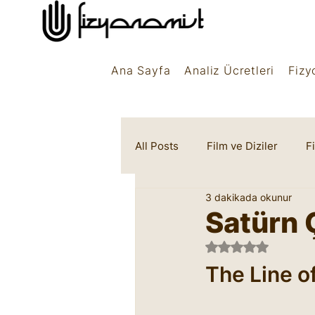
Ana Sayfa
Analiz Ücretleri
Fizy
All Posts
Film ve Diziler
F
3 dakikada okunur
Rüya Sembolleri
Marifet
Satürn 
5 üzerinden NaN 
The Line o