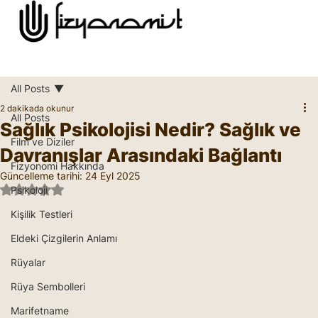
All Posts
2 dakikada okunur
All Posts
Sağlık Psikolojisi Nedir? Sağlık ve
Film ve Diziler
Davranışlar Arasındaki Bağlantı
Fizyonomi Hakkında
Güncelleme tarihi:
24 Eyl 2025
5 üzerinden NaN yıldız
Psikoloji
Kişilik Testleri
Eldeki Çizgilerin Anlamı
Rüyalar
Rüya Sembolleri
Marifetname