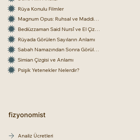
Rüya Konulu Filmler
Magnum Opus: Ruhsal ve Maddi Dönüşümün Büyük Eseri
Bediüzzaman Said Nursî ve El Çizgileri: İnsan Doğasına Dair Bir Bakış
Rüyada Görülen Sayıların Anlamı
Sabah Namazından Sonra Görülen Rüya Gerçek Olur mu?
Simian Çizgisi ve Anlamı
Psişik Yetenekler Nelerdir?
fizyonomist
Analiz Ücretleri