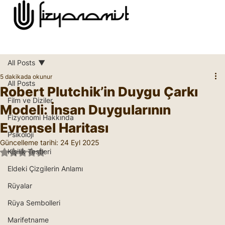
All Posts
5 dakikada okunur
All Posts
Robert Plutchik’in Duygu Çarkı
Film ve Diziler
Modeli: İnsan Duygularının
Fizyonomi Hakkında
Evrensel Haritası
Psikoloji
Güncelleme tarihi:
24 Eyl 2025
Kişilik Testleri
5 üzerinden NaN yıldız
Eldeki Çizgilerin Anlamı
Rüyalar
Rüya Sembolleri
Marifetname