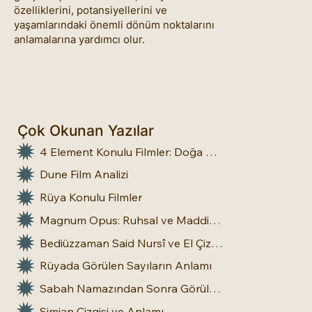
özelliklerini, potansiyellerini ve
yaşamlarındaki önemli dönüm noktalarını
anlamalarına yardımcı olur.
Çok Okunan Yazılar
4 Element Konulu Filmler: Doğa Üstü Güçler
Dune Film Analizi
Rüya Konulu Filmler
Magnum Opus: Ruhsal ve Maddi Dönüşümün Büyük Eseri
Bediüzzaman Said Nursî ve El Çizgileri: İnsan Doğasına Dair Bir Bakış
Rüyada Görülen Sayıların Anlamı
Sabah Namazından Sonra Görülen Rüya Gerçek Olur mu?
Simian Çizgisi ve Anlamı