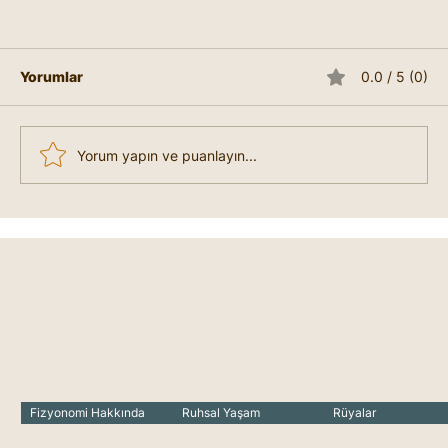
Yorumlar
0.0 / 5 (0)
Yorum yapın ve puanlayın...
Mutsuzum Nasıl Mutlu Olabilirim?
Fizyonomi Hakkında
Ruhsal Yaşam
Rüyalar