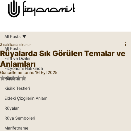
All Posts
3 dakikada okunur
All Posts
Rüyalarda Sık Görülen Temalar ve
Film ve Diziler
Anlamları
Fizyonomi Hakkında
Güncelleme tarihi:
16 Eyl 2025
5 üzerinden NaN yıldız
Psikoloji
Kişilik Testleri
Eldeki Çizgilerin Anlamı
Rüyalar
Rüya Sembolleri
Marifetname