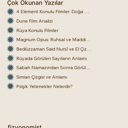
Çok Okunan Yazılar
4 Element Konulu Filmler: Doğa Üstü Güçler
Dune Film Analizi
Rüya Konulu Filmler
Magnum Opus: Ruhsal ve Maddi Dönüşümün Büyük Eseri
Bediüzzaman Said Nursî ve El Çizgileri: İnsan Doğasına Dair Bir Bakış
Rüyada Görülen Sayıların Anlamı
Sabah Namazından Sonra Görülen Rüya Gerçek Olur mu?
Simian Çizgisi ve Anlamı
Psişik Yetenekler Nelerdir?
fizyonomist