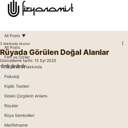
All Posts
3 dakikada okunur
All Posts
Rüyada Görülen Doğal Alanlar
Film ve Diziler
Güncelleme tarihi:
15 Eyl 2025
5 üzerinden NaN yıldız
Fizyonomi Hakkında
Psikoloji
Kişilik Testleri
Eldeki Çizgilerin Anlamı
Rüyalar
Rüya Sembolleri
Marifetname