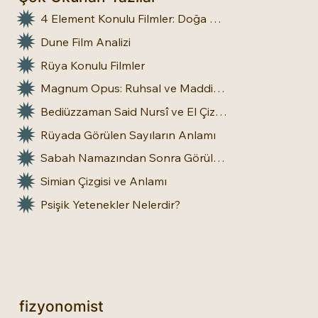
4 Element Konulu Filmler: Doğa Üstü Güçler
Dune Film Analizi
Rüya Konulu Filmler
Magnum Opus: Ruhsal ve Maddi Dönüşümün Büyük Eseri
Bediüzzaman Said Nursî ve El Çizgileri: İnsan Doğasına Dair Bir Bakış
Rüyada Görülen Sayıların Anlamı
Sabah Namazından Sonra Görülen Rüya Gerçek Olur mu?
Simian Çizgisi ve Anlamı
Psişik Yetenekler Nelerdir?
fizyonomist