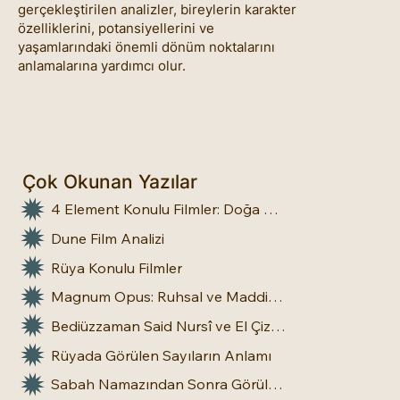
gerçekleştirilen analizler, bireylerin karakter
özelliklerini, potansiyellerini ve
yaşamlarındaki önemli dönüm noktalarını
anlamalarına yardımcı olur.
Çok Okunan Yazılar
4 Element Konulu Filmler: Doğa Üstü Güçler
Dune Film Analizi
Rüya Konulu Filmler
Magnum Opus: Ruhsal ve Maddi Dönüşümün Büyük Eseri
Bediüzzaman Said Nursî ve El Çizgileri: İnsan Doğasına Dair Bir Bakış
Rüyada Görülen Sayıların Anlamı
Sabah Namazından Sonra Görülen Rüya Gerçek Olur mu?