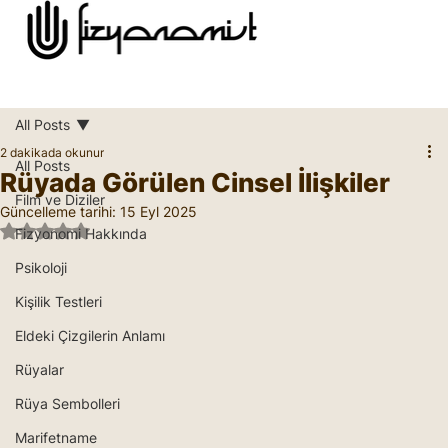
All Posts
2 dakikada okunur
All Posts
Rüyada Görülen Cinsel İlişkiler
Film ve Diziler
Güncelleme tarihi:
15 Eyl 2025
5 üzerinden NaN yıldız
Fizyonomi Hakkında
Psikoloji
Kişilik Testleri
Eldeki Çizgilerin Anlamı
Rüyalar
Rüya Sembolleri
Marifetname