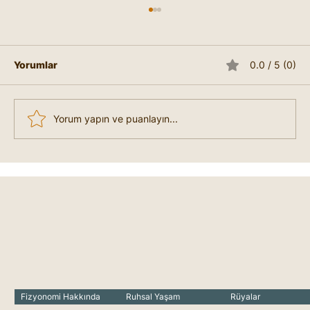
Yorumlar
0.0 / 5 (0)
Yorum yapın ve puanlayın...
Rüyada Sık Görülen Semboller
Fizyonomi Hakkında
Ruhsal Yaşam
Rüyalar